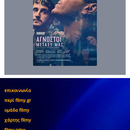
επικοινωνία
περί filmy.gr
ομάδα filmy
χάρτης filmy
filmy intro