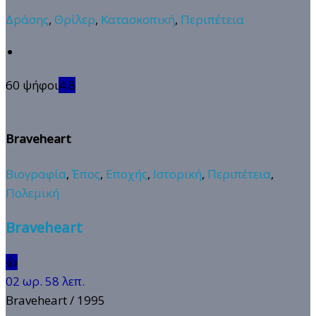
Δράσης
,
Θρίλερ
,
Κατασκοπική
,
Περιπέτεια
60 ψήφοι
4.8
Braveheart
Βιογραφία
,
Έπος
,
Εποχής
,
Ιστορική
,
Περιπέτεια
,
Πολεμική
Braveheart
👍
02 ωρ. 58 λεπ.
Braveheart
/ 1995