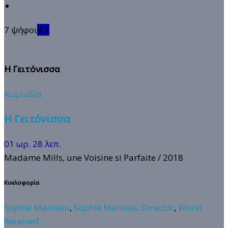
7 ψήφοι
4.1
Η Γειτόνισσα
Κωμωδία
Η Γειτόνισσα
01 ωρ. 28 λεπ.
Madame Mills, une Voisine si Parfaite
/ 2018
Κυκλοφορία
Sophie Marceau
,
Sophie Marceau Director
,
Worst
Received