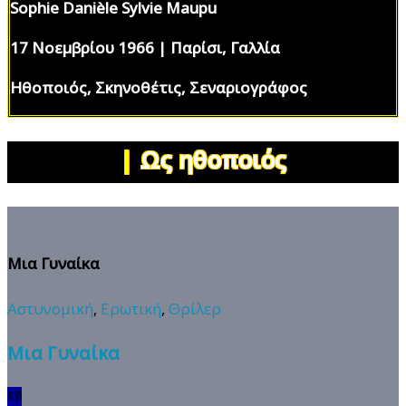
Sophie Danièle Sylvie Maupu
17 Νοεμβρίου 1966 | Παρίσι, Γαλλία
Ηθοποιός, Σκηνοθέτις, Σεναριογράφος
|
Ως ηθοποιός
Μια Γυναίκα
Αστυνομική
,
Ερωτική
,
Θρίλερ
Μια Γυναίκα
👎