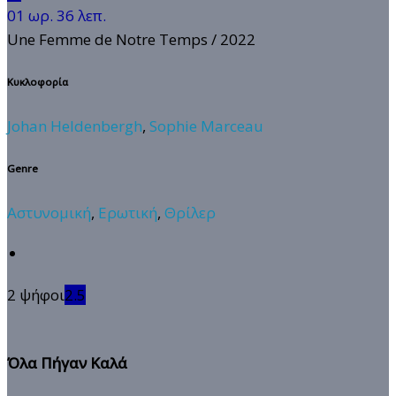
01 ωρ. 36 λεπ.
Une Femme de Notre Temps
/ 2022
Κυκλοφορία
Johan Heldenbergh
,
Sophie Marceau
Genre
Αστυνομική
,
Ερωτική
,
Θρίλερ
2 ψήφοι
2.5
Όλα Πήγαν Καλά