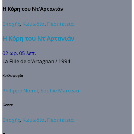
Η Κόρη του Ντ'Αρτανιάν
Εποχής
,
Κωμωδία
,
Περιπέτεια
Η Κόρη του Ντ'Αρτανιάν
02 ωρ. 05 λεπ.
La Fille de d'Artagnan
/ 1994
Κυκλοφορία
Philippe Noiret
,
Sophie Marceau
Genre
Εποχής
,
Κωμωδία
,
Περιπέτεια