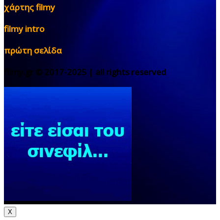
χάρτης filmy
filmy intro
πρώτη σελίδα
filmy.gr © 2017-2025 | all rights reserved
X