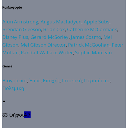
Κυκλοφορία
Alun Armstrong
,
Angus Macfadyen
,
Apple Subs
,
Brendan Gleeson
,
Brian Cox
,
Catherine McCormack
,
Disney Plus
,
Gerard McSorley
,
James Cosmo
,
Mel
Gibson
,
Mel Gibson Director
,
Patrick McGoohan
,
Peter
Mullan
,
Randall Wallace Writer
,
Sophie Marceau
Genre
Βιογραφία
,
Έπος
,
Εποχής
,
Ιστορική
,
Περιπέτεια
,
Πολεμική
83 ψήφοι
4.7