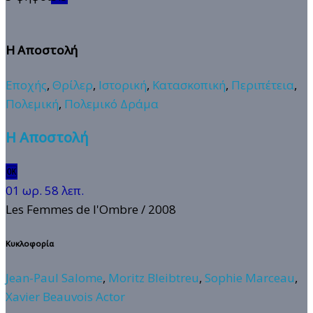
Η Αποστολή
Εποχής
,
Θρίλερ
,
Ιστορική
,
Κατασκοπική
,
Περιπέτεια
,
Πολεμική
,
Πολεμικό Δράμα
Η Αποστολή
🆗
01 ωρ. 58 λεπ.
Les Femmes de l'Ombre
/ 2008
Κυκλοφορία
Jean-Paul Salome
,
Moritz Bleibtreu
,
Sophie Marceau
,
Xavier Beauvois Actor