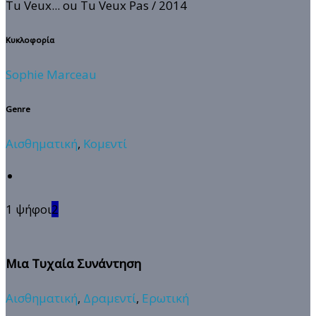
Tu Veux... ou Tu Veux Pas
/ 2014
Κυκλοφορία
Sophie Marceau
Genre
Αισθηματική
,
Κομεντί
1 ψήφοι
2
Μια Τυχαία Συνάντηση
Αισθηματική
,
Δραμεντί
,
Ερωτική