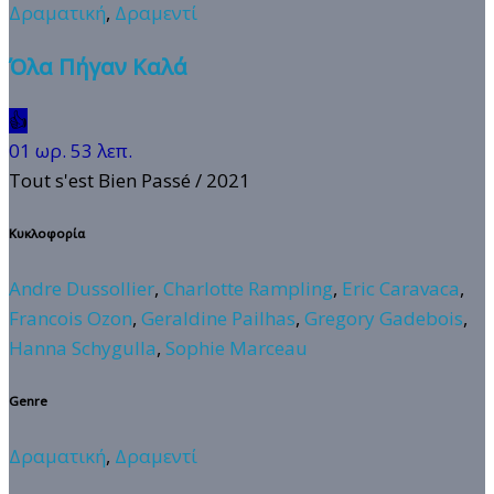
Δραματική
,
Δραμεντί
Όλα Πήγαν Καλά
👍
01 ωρ. 53 λεπ.
Tout s'est Bien Passé
/ 2021
Κυκλοφορία
Andre Dussollier
,
Charlotte Rampling
,
Eric Caravaca
,
Francois Ozon
,
Geraldine Pailhas
,
Gregory Gadebois
,
Hanna Schygulla
,
Sophie Marceau
Genre
Δραματική
,
Δραμεντί