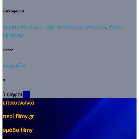
Κυκλοφορία
Sophie Marceau
,
Sophie Marceau Director
,
Worst
Received
Genre
Κωμωδία
3 ψήφοι
2.7
επικοινωνία
περί filmy.gr
ομάδα filmy