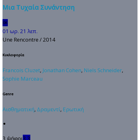
Μια Τυχαία Συνάντηση
🆗
01 ωρ. 21 λεπ.
Une Rencontre
/ 2014
Κυκλοφορία
Francois Cluzet
,
Jonathan Cohen
,
Niels Schneider
,
Sophie Marceau
Genre
Αισθηματική
,
Δραμεντί
,
Ερωτική
3 ψήφοι
3.3