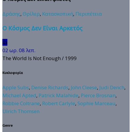
Δράσης
,
Θρίλερ
,
Κατασκοπική
,
Περιπέτεια
Ο Κόσμος Δεν Είναι Αρκετός
👍
02 ωρ. 08 λεπ.
The World Is Not Enough
/ 1999
Κυκλοφορία
Apple Subs
,
Denise Richards
,
John Cleese
,
Judi Dench
,
Michael Apted
,
Patrick Malahide
,
Pierce Brosnan
,
Robbie Coltrane
,
Robert Carlyle
,
Sophie Marceau
,
Ulrich Thomsen
Genre