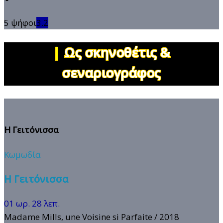
5 ψήφοι
3.2
|
Ως σκηνοθέτις &
σεναριογράφος
Η Γειτόνισσα
Κωμωδία
Η Γειτόνισσα
01 ωρ. 28 λεπ.
Madame Mills, une Voisine si Parfaite
/ 2018