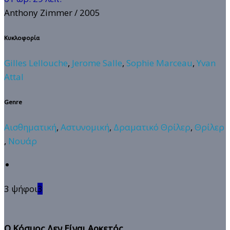
Anthony Zimmer
/ 2005
Κυκλοφορία
Gilles Lellouche
,
Jerome Salle
,
Sophie Marceau
,
Yvan
Attal
Genre
Αισθηματική
,
Αστυνομική
,
Δραματικό Θρίλερ
,
Θρίλερ
,
Νουάρ
3 ψήφοι
3
Ο Κόσμος Δεν Είναι Αρκετός