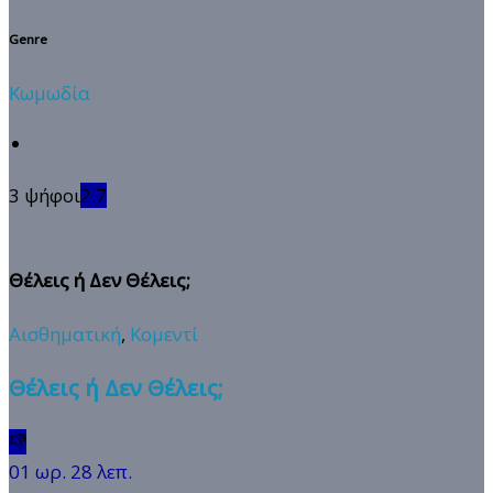
Genre
Κωμωδία
3 ψήφοι
2.7
Θέλεις ή Δεν Θέλεις;
Αισθηματική
,
Κομεντί
Θέλεις ή Δεν Θέλεις;
👎
01 ωρ. 28 λεπ.