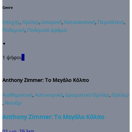
Genre
Εποχής
,
Θρίλερ
,
Ιστορική
,
Κατασκοπική
,
Περιπέτεια
,
Πολεμική
,
Πολεμικό Δράμα
1 ψήφοι
2
Anthony Zimmer: Το Μεγάλο Κόλπο
Αισθηματική
,
Αστυνομική
,
Δραματικό Θρίλερ
,
Θρίλερ
,
Νουάρ
Anthony Zimmer: Το Μεγάλο Κόλπο
01 ωρ. 29 λεπ.