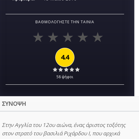
ΒΑΘΜΟΛΟΓΉΣΤΕ ΤΗΝ ΤΑΙΝΊΑ
4.4
58 ψήφοι
ΣΥΝΟΨΗ
Στην Αγγλία του 12ου αιώνα, ένας άριστος τοξότης
στον στρατό του βασιλιά Ριχάρδου Ι, που αρχικά