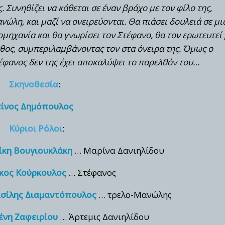
ς. Συνηθίζει να κάθεται σε έναν βράχο με τον φίλο της,
νώλη, και μαζί να ονειρεύονται. Θα πιάσει δουλειά σε μι
ομηχανία και θα γνωρίσει τον Στέφανο, θα τον ερωτευτεί
θος, συμπεριλαμβάνοντας τον στα όνειρα της. Όμως ο
έφανος δεν της έχει αποκαλύψει το παρελθόν του…
Σκηνοθεσία
:
ίνος Δημόπουλος
Κύριοι Ρόλοι
:
ίκη Βουγιουκλάκη
… Μαρίνα Δανιηλίδου
κος Κούρκουλος
… Στέφανος
σίλης Διαμαντόπουλος
… τρελο-Μανώλης
ένη Ζαφειρίου
… Άρτεμις Δανιηλίδου