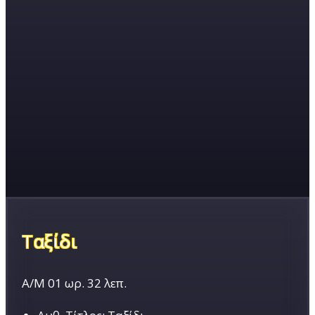
Ταξίδι
Α/Μ
01 ωρ. 32 λεπ.