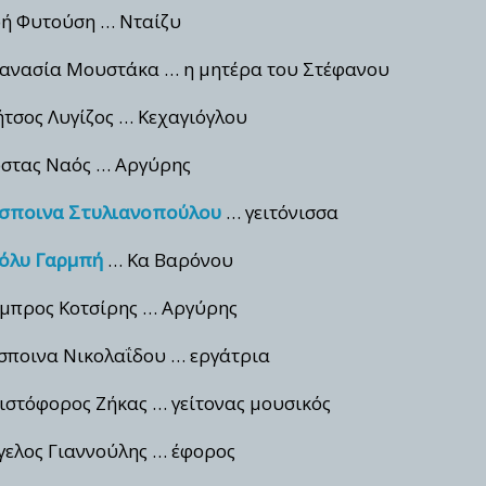
ή Φυτούση … Νταίζυ
ανασία Μουστάκα … η μητέρα του Στέφανου
τσος Λυγίζος … Κεχαγιόγλου
στας Ναός … Αργύρης
σποινα Στυλιανοπούλου
… γειτόνισσα
όλυ Γαρμπή
… Κα Βαρόνου
μπρος Κοτσίρης … Αργύρης
σποινα Νικολαΐδου … εργάτρια
ιστόφορος Ζήκας … γείτονας μουσικός
γελος Γιαννούλης … έφορος