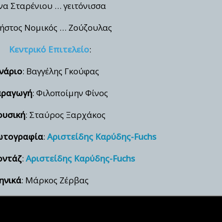
να Σταρένιου … γειτόνισσα
ήστος Νομικός … Ζούζουλας
Κεντρικό Επιτελείο
:
νάριο
: Βαγγέλης Γκούφας
ραγωγή
: Φιλοποίμην Φίνος
υσική
: Σταύρος Ξαρχάκος
τογραφία
:
Αριστείδης Καρύδης-Fuchs
ντάζ
:
Αριστείδης Καρύδης-Fuchs
ηνικά
: Μάρκος Ζέρβας