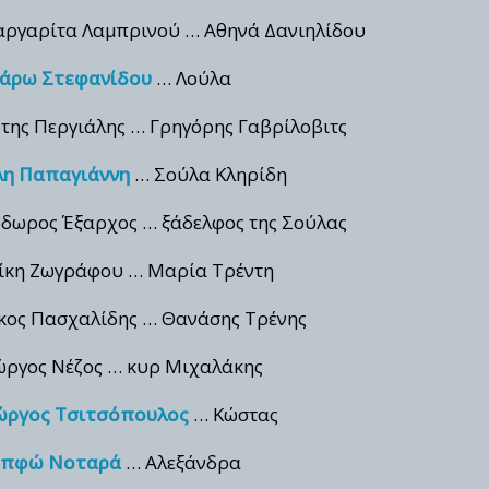
ργαρίτα Λαμπρινού … Αθηνά Δανιηλίδου
άρω Στεφανίδου
… Λούλα
της Περγιάλης … Γρηγόρης Γαβρίλοβιτς
λη Παπαγιάννη
… Σούλα Κληρίδη
δωρος Έξαρχος … ξάδελφος της Σούλας
ίκη Ζωγράφου … Μαρία Τρέντη
κος Πασχαλίδης … Θανάσης Τρένης
ώργος Νέζος … κυρ Μιχαλάκης
ώργος Τσιτσόπουλος
… Κώστας
απφώ Νοταρά
… Αλεξάνδρα