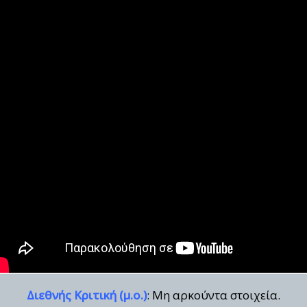
Διεθνής Κριτική (μ.ο.)
: Μη αρκούντα στοιχεία.