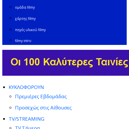
ομάδα filmy
χάρτης filmy
πηγές υλικού filmy
filmy intro
ΚΥΚΛΟΦΟΡΟΥΝ
Πρεμιέρες Εβδομάδας
Προσεχώς στις Αίθουσες
TV/STREAMING
TV Σήμερα