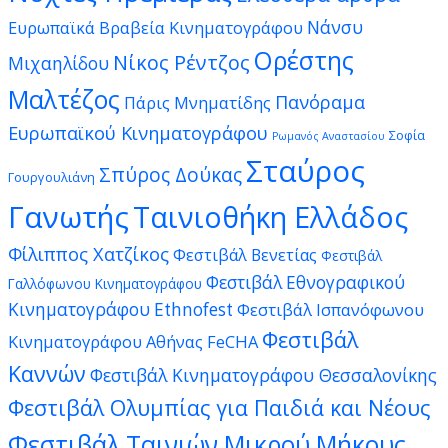
Νάνσυ
Ευρωπαϊκά Βραβεία Κινηματογράφου
Ορέστης
Νίκος Ρέντζος
Μιχαηλίδου
Μαλτέζος
Πανόραμα
Πάρις Μνηματίδης
Ευρωπαϊκού Κινηματογράφου
Σοφία
Ρωμανός Αναστασίου
Σταύρος
Σπύρος Δούκας
Γουργουλιάνη
Γανωτής
Ταινιοθήκη Ελλάδος
Φίλιππος Χατζίκος
Φεστιβάλ Βενετίας
Φεστιβάλ
Φεστιβάλ Εθνογραφικού
Γαλλόφωνου Κινηματογράφου
Κινηματογράφου Ethnofest
Φεστιβάλ Ισπανόφωνου
Φεστιβάλ
Κινηματογράφου Αθήνας FeCHA
Καννών
Φεστιβάλ Κινηματογράφου Θεσσαλονίκης
Φεστιβάλ Ολυμπίας για Παιδιά και Νέους
Φεστιβάλ Ταινιών Μικρού Μήκους