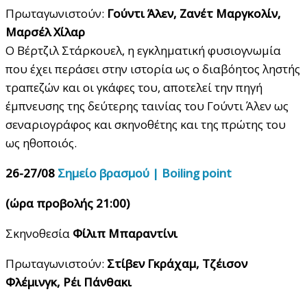
Πρωταγωνιστούν:
Γούντι Άλεν, Ζανέτ Μαργκολίν,
Μαρσέλ Χίλαρ
O Βέρτζιλ Στάρκουελ, η εγκληματική φυσιογνωμία
που έχει περάσει στην ιστορία ως ο διαβόητος ληστής
τραπεζών και οι γκάφες του, αποτελεί την πηγή
έμπνευσης της δεύτερης ταινίας του Γούντι Άλεν ως
σεναριογράφος και σκηνοθέτης και της πρώτης του
ως ηθοποιός.
26-27/08
Σημείο βρασμού | Β
oiling
point
(ώρα προβολής 21:00)
Σκηνοθεσία
Φίλιπ Μπαραντίνι
Πρωταγωνιστούν:
Στίβεν Γκράχαμ, Τζέισον
Φλέμινγκ, Ρέι Πάνθακι