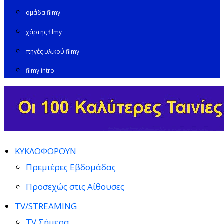
ομάδα filmy
χάρτης filmy
πηγές υλικού filmy
filmy intro
ΚΥΚΛΟΦΟΡΟΥΝ
Πρεμιέρες Εβδομάδας
Προσεχώς στις Αίθουσες
TV/STREAMING
TV Σήμερα