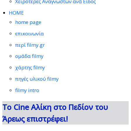
Χειρότερες Αναγνωστών ανά Είδος
HOME
home page
επικοινωνία
περί filmy.gr
ομάδα filmy
χάρτης filmy
πηγές υλικού filmy
filmy intro
To Cine Αλίκη στο Πεδίον του
Άρεως επιστρέφει!