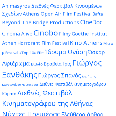
Animasyros Διεθνές Φεστιβάλ Κινουμένων
Σχεδίων
Athens Open Air Film Festival
Bafta
CineDoc
Beyond The Bridge Productions
Cinobo
Cinema Alive
Goethe Institut
Filmy
Kino Athens
Athen
Horrorant Film Festival
Micro
Ίδρυμα Ωνάση
Όσκαρ
μ Festival
«Top-10» Files
Γιώργος
Αφιέρωμα
Βραβεία Ίρις
Βιβλίο
Ξανθάκης
Γιώργος Σπανός
Δημήτρης
Διεθνές Φεστιβάλ Κινηματογράφου
Κωνσταντίνου-Hautecoeur
Διεθνές Φεστιβάλ
Κύματα
Κινηματογράφου της Αθήνας
Νύχτες Πρεμιέρας
Ελεύθερα άρθρα