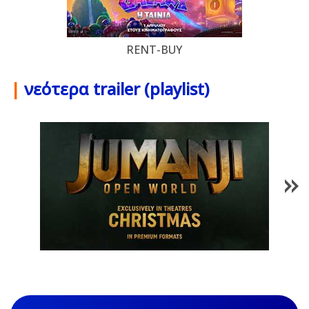
RENT-BUY
|
νεότερα trailer (playlist)
1
/
85