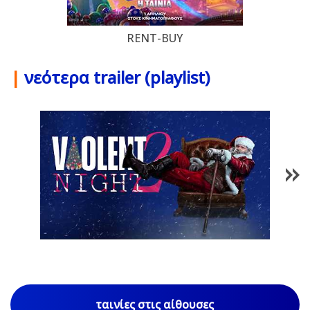
RENT-BUY
|
νεότερα trailer (playlist)
1
/
84
ταινίες στις αίθουσες