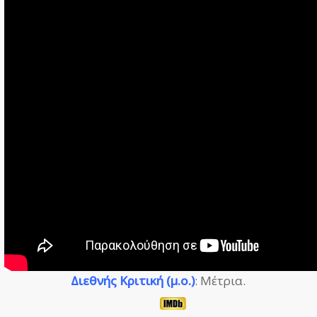
Διεθνής Κριτική (μ.ο.)
: Μέτρια.