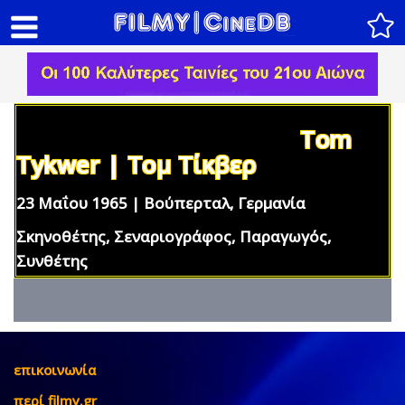
Tom
Tykwer | Τομ Τίκβερ
23 Μαΐου 1965 | Βούπερταλ, Γερμανία
Σκηνοθέτης, Σεναριογράφος, Παραγωγός,
Συνθέτης
επικοινωνία
περί filmy.gr