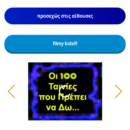
προσεχώς στις αίθουσες
filmy kids!!!