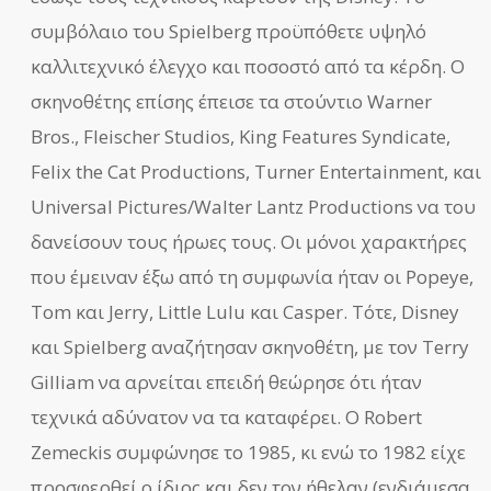
συμβόλαιο του Spielberg προϋπόθετε υψηλό
καλλιτεχνικό έλεγχο και ποσοστό από τα κέρδη. Ο
σκηνοθέτης επίσης έπεισε τα στούντιο Warner
Bros., Fleischer Studios, King Features Syndicate,
Felix the Cat Productions, Turner Entertainment, και
Universal Pictures/Walter Lantz Productions να του
δανείσουν τους ήρωες τους. Οι μόνοι χαρακτήρες
που έμειναν έξω από τη συμφωνία ήταν οι Popeye,
Tom και Jerry, Little Lulu και Casper. Τότε, Disney
και Spielberg αναζήτησαν σκηνοθέτη, με τον Terry
Gilliam να αρνείται επειδή θεώρησε ότι ήταν
τεχνικά αδύνατον να τα καταφέρει. Ο Robert
Zemeckis συμφώνησε το 1985, κι ενώ το 1982 είχε
προσφερθεί ο ίδιος και δεν τον ήθελαν (ενδιάμεσα