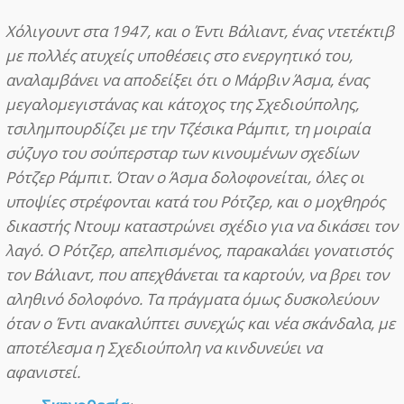
Χόλιγουντ στα 1947, και ο Έντι Βάλιαντ, ένας ντετέκτιβ
με πολλές ατυχείς υποθέσεις στο ενεργητικό του,
αναλαμβάνει να αποδείξει ότι ο Μάρβιν Άσμα, ένας
μεγαλομεγιστάνας και κάτοχος της Σχεδιούπολης,
τσιλημπουρδίζει με την Τζέσικα Ράμπιτ, τη μοιραία
σύζυγο του σούπερσταρ των κινουμένων σχεδίων
Ρότζερ Ράμπιτ. Όταν ο Άσμα δολοφονείται, όλες οι
υποψίες στρέφονται κατά του Ρότζερ, και ο μοχθηρός
δικαστής Ντουμ καταστρώνει σχέδιο για να δικάσει τον
λαγό. Ο Ρότζερ, απελπισμένος, παρακαλάει γονατιστός
τον Βάλιαντ, που απεχθάνεται τα καρτούν, να βρει τον
αληθινό δολοφόνο. Τα πράγματα όμως δυσκολεύουν
όταν ο Έντι ανακαλύπτει συνεχώς και νέα σκάνδαλα, με
αποτέλεσμα η Σχεδιούπολη να κινδυνεύει να
αφανιστεί.