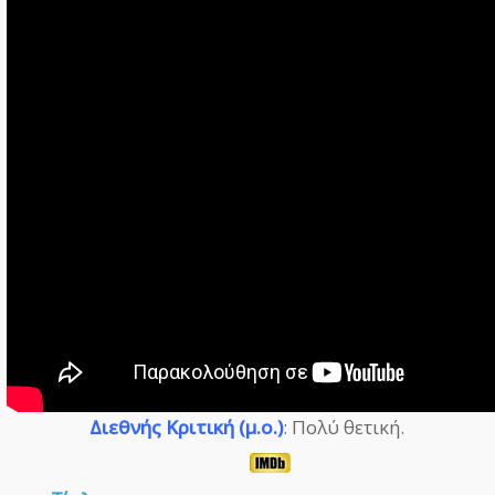
Διεθνής Κριτική (μ.ο.)
: Πολύ θετική.