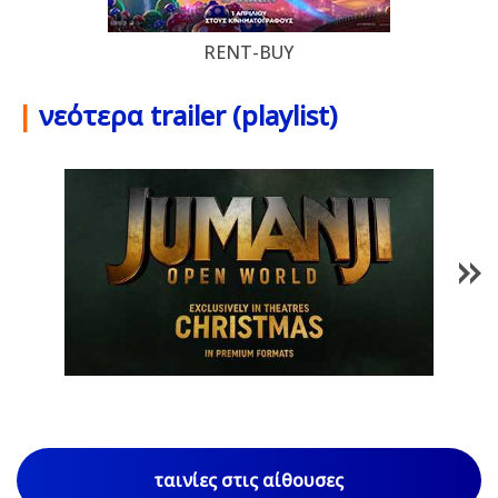
RENT-BUY
|
νεότερα trailer (playlist)
1
/
85
ταινίες στις αίθουσες