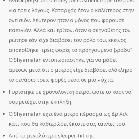
Αναφέρθηκε ότι ο Haley Joel Osment πήρε τον ρόλο
για τρεις λόγους. Καταρχάς ήταν ο καλύτερος στην
οντισιόν. Δεύτερον ήταν ο μόνος που φορούσε
παπιγιόν. Αλλά και τρίτον, όταν ο σκηνοθέτης τον
ρώτησε εάν είχε διαβάσει τον ρόλο του, εκείνος
αποκρίθηκε “τρεις φορές το προηγούμενο βράδυ”.
Ο Shyamalan εντυπωσιάστηκε, για να μάθει
αμέσως μετά ότι ο μικρός είχε διαβάσει ολόκληρο
το σενάριο τρεις φορές μέσα σε μία νύχτα.
Γυρίστηκε με χρονολογική σειρά, ώστε το καστ να
συμμετέχει στην έκπληξη.
Ο Shyamalan έχει ένα μικρό πέρασμα ως Δρ Χιλ,
κάτι που θα καθιερώσει έκτοτε στις ταινίες του.
Από τα μεγαλύτερα sleeper-hit της