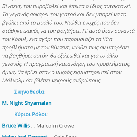
Βίνσεντ, τον πυροβολεί και έπειτα ο ίδιος αυτοκτονεί.
Το γεγονός σοκάρει τον γιατρό και δεν μπορεί να το
βγάλει από το μυαλό του. Νιώθει ενοχές που δεν
στάθηκε ικανός να τον βοηθήσει. Γι’ αυτό όταν συναντά
τον Κόουλ, ένα αγόρι που παρουσιάζει τα ίδια
προβλήματα με τον Βίνσεντ, νιώθει πως αν μπορέσει
να βοηθήσει αυτόν, θα εξιλεωθεί και για το άλλο
γεγονός. Η πραγματική κατανόηση του προβλήματος,
όμως, θα έρθει όταν ο μικρός εκμυστηρευτεί στον
Μάλκολμ ότι βλέπει νεκρούς ανθρώπους.
Σκηνοθεσία
:
M. Night Shyamalan
Κύριοι Ρόλοι
:
Bruce Willis
… Malcolm Crowe
Haley Joel Osment
… Cole Sear