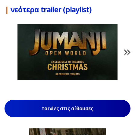
|
νεότερα trailer (playlist)
1
/
85
ταινίες στις αίθουσες