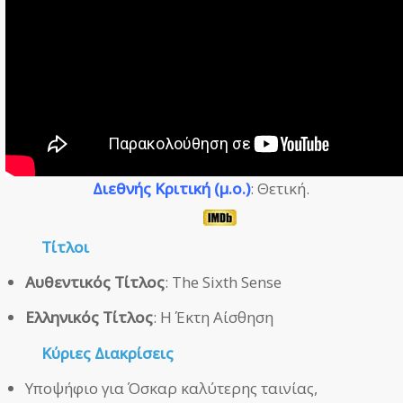
Διεθνής Κριτική (μ.ο.)
: Θετική.
Τίτλοι
Αυθεντικός Τίτλος
: The Sixth Sense
Ελληνικός Τίτλος
: Η Έκτη Αίσθηση
Κύριες Διακρίσεις
Υποψήφιο για Όσκαρ καλύτερης ταινίας,