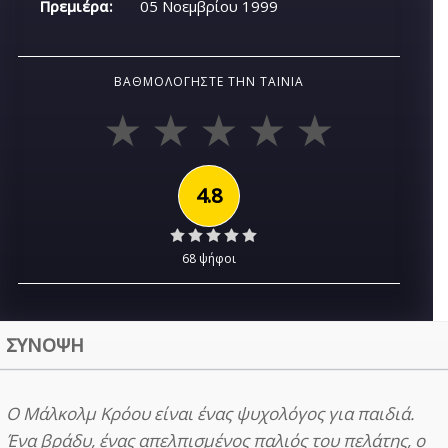
Πρεμιέρα:
05 Νοεμβρίου 1999
ΒΑΘΜΟΛΟΓΉΣΤΕ ΤΗΝ ΤΑΙΝΊΑ
4.8
68 ψήφοι
ΣΥΝΟΨΗ
Ο Μάλκολμ Κρόου είναι ένας ψυχολόγος για παιδιά.
Ένα βράδυ, ένας απελπισμένος παλιός του πελάτης, ο