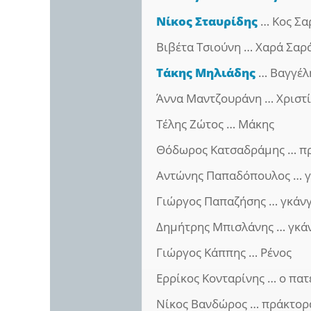
Νίκος Σταυρίδης
… Κος Σα
Βιβέτα Τσιούνη … Χαρά Σαρ
Τάκης Μηλιάδης
… Βαγγέλ
Άννα Μαντζουράνη … Χριστ
Τέλης Ζώτος … Μάκης
Θόδωρος Κατσαδράμης … π
Αντώνης Παπαδόπουλος … γ
Γιώργος Παπαζήσης … γκάν
Δημήτρης Μπισλάνης … γκά
Γιώργος Κάππης … Ρένος
Ερρίκος Κονταρίνης … ο πατ
Νίκος Βανδώρος … πράκτορ