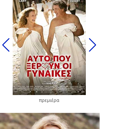
πρεμιέρα
François