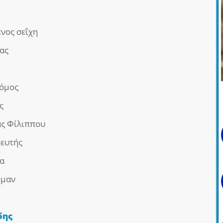
νος σεΐχη
ας
νόμος
ς
ας Φίλιππου
ευτής
ια
ρμαν
δης