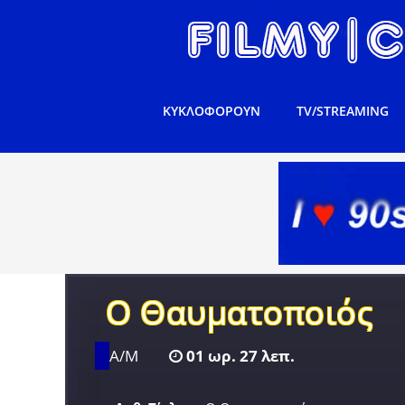
ΚΥΚΛΟΦΟΡΟΥΝ
TV/STREAMING
Ο Θαυματοποιός
Α/Μ
01 ωρ. 27 λεπ.