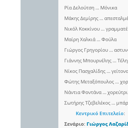
Ρία Δελούτση … Μόνικα
Μάκης Δεμίρης … απεσταλμέ
Νικόλ Κοκκίνου … γραμματέ
Μαίρη Χαλκιά … Φούλα
Γιώργος Γρηγορίου … αστυ
Γιάννης Μπουρνέλης … Τέλη
Νίκος Πασχαλίδης … γείτον
Φώτης Μεταξόπουλος … χορ
Νάντια Φοντάνα … χορεύτρ
Σωτήρης Τζεβελέκος … μπά
Κεντρικό Επιτελείο
:
Σενάριο
:
Γιώργος Λαζαρί