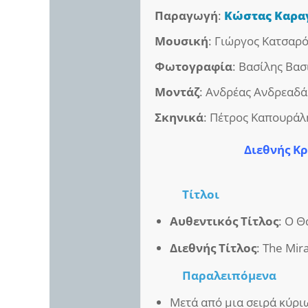
Παραγωγή
:
Κώστας Καρα
Μουσική
: Γιώργος Κατσαρ
Φωτογραφία
: Βασίλης Βασ
Μοντάζ
: Ανδρέας Ανδρεαδά
Σκηνικά
: Πέτρος Καπουράλ
Διεθνής Κρ
Τίτλοι
Αυθεντικός Τίτλος
: Ο 
Διεθνής Τίτλος
: The Mir
Παραλειπόμενα
Μετά από μια σειρά κύριω