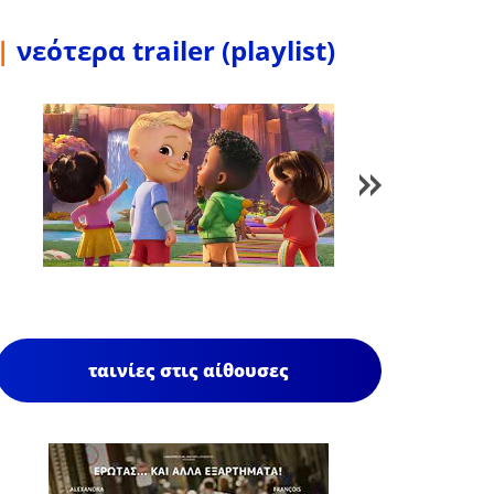
|
νεότερα trailer (playlist)
1
/
85
ταινίες στις αίθουσες