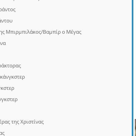
ράντος
άντου
ης Μπιρμπιλάκος/Βαμπίρ ο Μέγας
ίνα
ράκτορας
κάνγκστερ
γκστερ
νγκστερ
έρας της Χριστίνας
ας