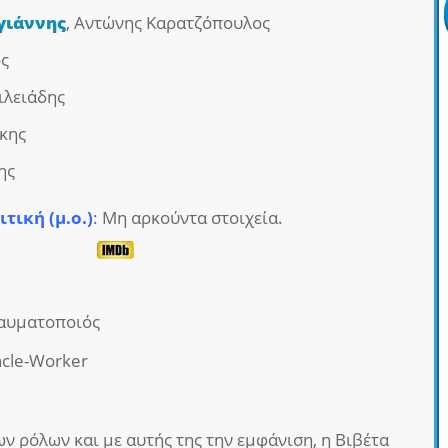
γιάννης
, Αντώνης Καρατζόπουλος
ός
ιλειάδης
κης
ης
ιτική (μ.ο.)
: Μη αρκούντα στοιχεία.
Θαυματοποιός
acle-Worker
ν ρόλων και με αυτής της την εμφάνιση, η Βιβέτα