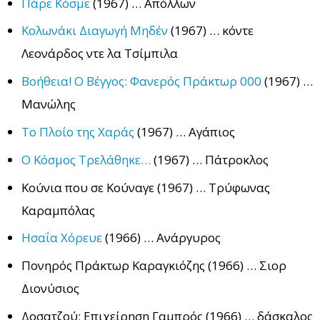
Πάρε Κόσμε
(1967) … Απόλλων
Κολωνάκι Διαγωγή Μηδέν
(1967) … κόντε
Λεονάρδος ντε λα Τσίμπιλα
Βοήθεια! Ο Βέγγος: Φανερός Πράκτωρ 000
(1967) …
Μανώλης
Το Πλοίο της Χαράς
(1967) … Αγάπιος
Ο Κόσμος Τρελάθηκε…
(1967) … Πάτροκλος
Κούνια που σε Κούναγε (1967) … Τρύφωνας
Καραμπόλας
Ησαΐα Χόρευε
(1966) … Ανάργυρος
Πονηρός Πράκτωρ Καραγκιόζης (1966) … Σιορ
Διονύσιος
Δοσατζού: Επιχείρηση Γαμπρός (1966) … δάσκαλος