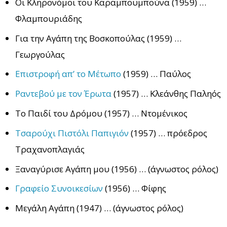
Οι Κληρονόμοι του Καραμπουμπούνα (1959) …
Φλαμπουριάδης
Για την Αγάπη της Βοσκοπούλας (1959) …
Γεωργούλας
Επιστροφή απ’ το Μέτωπο
(1959) … Παύλος
Ραντεβού με τον Έρωτα
(1957) … Κλεάνθης Παληός
Το Παιδί του Δρόμου (1957) … Ντομένικος
Τσαρούχι Πιστόλι Παπιγιόν
(1957) … πρόεδρος
Τραχανοπλαγιάς
Ξαναγύρισε Αγάπη μου (1956) … (άγνωστος ρόλος)
Γραφείο Συνοικεσίων
(1956) … Φίφης
Μεγάλη Αγάπη (1947) … (άγνωστος ρόλος)