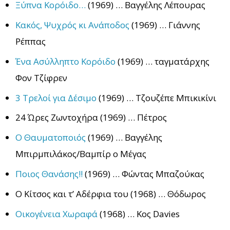
Ξύπνα Κορόιδο…
(1969) … Βαγγέλης Λέπουρας
Κακός, Ψυχρός κι Ανάποδος
(1969) … Γιάννης
Ρέππας
Ένα Ασύλληπτο Κορόιδο
(1969) … ταγματάρχης
Φον Τζίφρεν
3 Τρελοί για Δέσιμο
(1969) … Τζουζέπε Μπικικίνι
24 Ώρες Ζωντοχήρα (1969) … Πέτρος
Ο Θαυματοποιός
(1969) … Βαγγέλης
Μπιρμπιλάκος/Βαμπίρ ο Μέγας
Ποιος Θανάσης!!
(1969) … Φώντας Μπαζούκας
Ο Κίτσος και τ’ Αδέρφια του (1968) … Θόδωρος
Οικογένεια Χωραφά
(1968) … Κος Davies