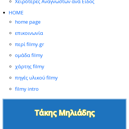
Χειρότερες Αναγνωστών ανά Είδος
HOME
home page
επικοινωνία
περί filmy.gr
ομάδα filmy
χάρτης filmy
πηγές υλικού filmy
filmy intro
Τάκης Μηλιάδης