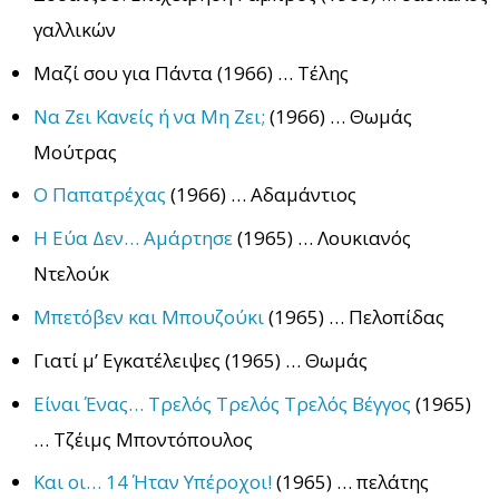
γαλλικών
Μαζί σου για Πάντα (1966) … Τέλης
Να Ζει Κανείς ή να Μη Ζει;
(1966) … Θωμάς
Μούτρας
Ο Παπατρέχας
(1966) … Αδαμάντιος
Η Εύα Δεν… Αμάρτησε
(1965) … Λουκιανός
Ντελούκ
Μπετόβεν και Μπουζούκι
(1965) … Πελοπίδας
Γιατί μ’ Εγκατέλειψες (1965) … Θωμάς
Είναι Ένας… Τρελός Τρελός Τρελός Βέγγος
(1965)
… Τζέιμς Μποντόπουλος
Και οι… 14 Ήταν Υπέροχοι!
(1965) … πελάτης