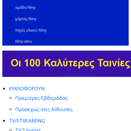
ομάδα filmy
χάρτης filmy
πηγές υλικού filmy
filmy intro
ΚΥΚΛΟΦΟΡΟΥΝ
Πρεμιέρες Εβδομάδας
Προσεχώς στις Αίθουσες
TV/STREAMING
TV Σήμερα