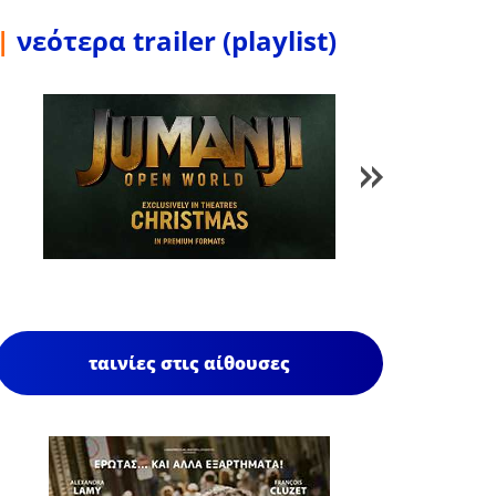
|
νεότερα trailer (playlist)
1
/
85
ταινίες στις αίθουσες