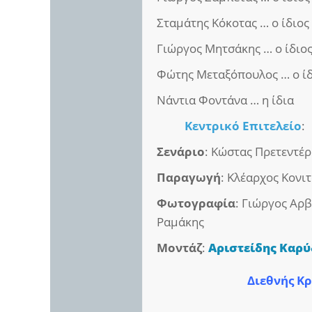
Σταμάτης Κόκοτας … ο ίδιος
Γιώργος Μητσάκης … ο ίδιο
Φώτης Μεταξόπουλος … ο ίδ
Νάντια Φοντάνα … η ίδια
Κεντρικό Επιτελείο
:
Σενάριο
: Κώστας Πρετεντέ
Παραγωγή
: Κλέαρχος Κονι
Φωτογραφία
: Γιώργος Αρβ
Ραμάκης
Μοντάζ
:
Αριστείδης Καρύ
Διεθνής Κρ