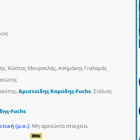
ς
ιος
ρης, Κώστας Μουρσελάς, Ασημάκης Γιαλαμάς
τσιώτης
ανίτης,
Αριστείδης Καρύδης-Fuchs
, Στέλιος
δης-Fuchs
ιτική (μ.ο.)
: Μη αρκούντα στοιχεία.