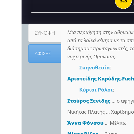
3.3
3
Μια περιήγηση στην αθηναϊκή
ΣΥΝΟΨΗ
από τα λαϊκά κέντρα με τα σπ
διάσημους πρωταγωνιστές, τα
ΑΦΙΣΕΣ
νυχτερινής Ομόνοιας.
Σκηνοθεσία
:
Αριστείδης Καρύδης-Fuch
Κύριοι Ρόλοι
:
Σταύρος Ξενίδης
… ο αφηγ
Νικήτας Πλατής … Χαρίδημο
Άννα Φόνσου
… Μέλπω
Νίκος Ρίζος
… Ρίγκο