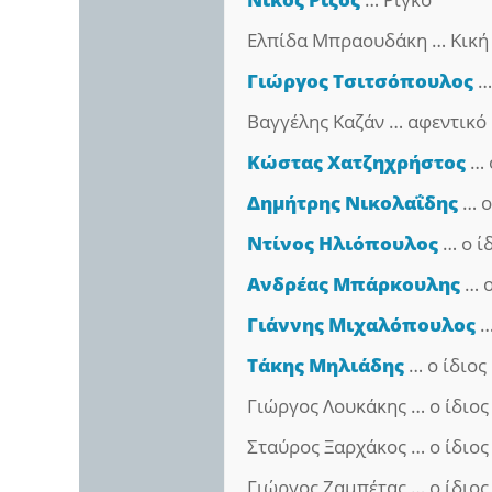
Ελπίδα Μπραουδάκη … Κική
Γιώργος Τσιτσόπουλος
…
Βαγγέλης Καζάν … αφεντικό
Κώστας Χατζηχρήστος
… 
Δημήτρης Νικολαΐδης
… ο
Ντίνος Ηλιόπουλος
… ο ί
Ανδρέας Μπάρκουλης
… ο
Γιάννης Μιχαλόπουλος
…
Τάκης Μηλιάδης
… ο ίδιος
Γιώργος Λουκάκης … ο ίδιος
Σταύρος Ξαρχάκος … ο ίδιος
Γιώργος Ζαμπέτας … ο ίδιος