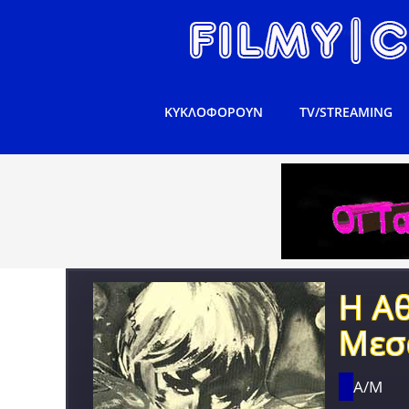
ΚΥΚΛΟΦΟΡΟΥΝ
TV/STREAMING
Η Α
Μεσ
Α/Μ