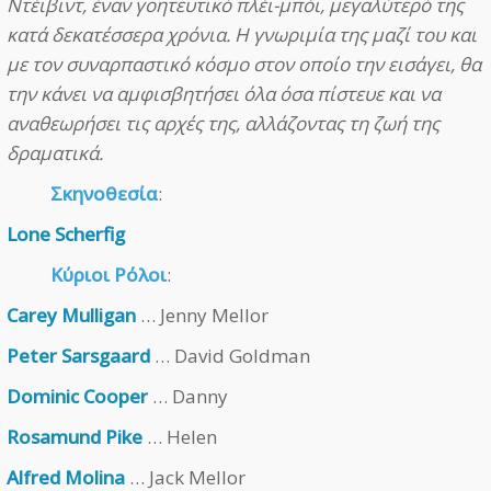
Ντέιβιντ, έναν γοητευτικό πλέι-μπόι, μεγαλύτερό της
κατά δεκατέσσερα χρόνια. Η γνωριμία της μαζί του και
με τον συναρπαστικό κόσμο στον οποίο την εισάγει, θα
την κάνει να αμφισβητήσει όλα όσα πίστευε και να
αναθεωρήσει τις αρχές της, αλλάζοντας τη ζωή της
δραματικά.
Σκηνοθεσία
:
Lone Scherfig
Κύριοι Ρόλοι
:
Carey Mulligan
… Jenny Mellor
Peter Sarsgaard
… David Goldman
Dominic Cooper
… Danny
Rosamund Pike
… Helen
Alfred Molina
… Jack Mellor