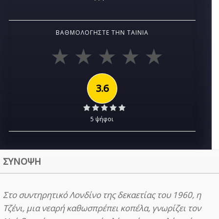
ΒΑΘΜΟΛΟΓΉΣΤΕ ΤΗΝ ΤΑΙΝΊΑ
3.6
5 ψήφοι
ΣΥΝΟΨΗ
Στο συντηρητικό Λονδίνο της δεκαετίας του 1960, η
Τζένι, μια νεαρή καθωσπρέπει κοπέλα, γνωρίζει τον