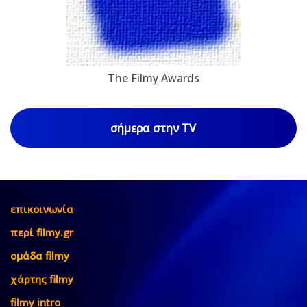
The Filmy Awards
σήμερα στην TV
επικοινωνία
περί filmy.gr
ομάδα filmy
χάρτης filmy
filmy intro