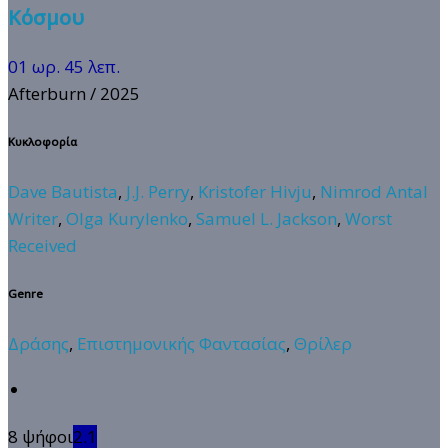
Κόσμου
01 ωρ. 45 λεπ.
Afterburn
/ 2025
Κυκλοφορία
Dave Bautista
,
J.J. Perry
,
Kristofer Hivju
,
Nimrod Antal
Writer
,
Olga Kurylenko
,
Samuel L. Jackson
,
Worst
Received
Genre
Δράσης
,
Επιστημονικής Φαντασίας
,
Θρίλερ
8 ψήφοι
2.1