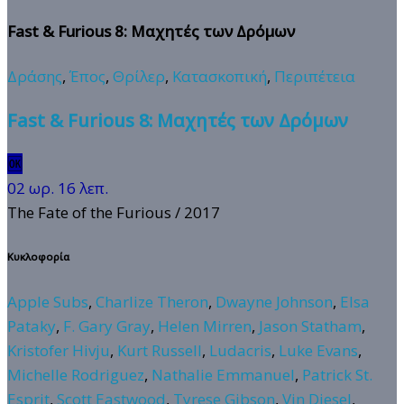
Fast & Furious 8: Μαχητές των Δρόμων
Δράσης
,
Έπος
,
Θρίλερ
,
Κατασκοπική
,
Περιπέτεια
Fast & Furious 8: Μαχητές των Δρόμων
🆗
02 ωρ. 16 λεπ.
The Fate of the Furious
/ 2017
Κυκλοφορία
Apple Subs
,
Charlize Theron
,
Dwayne Johnson
,
Elsa
Pataky
,
F. Gary Gray
,
Helen Mirren
,
Jason Statham
,
Kristofer Hivju
,
Kurt Russell
,
Ludacris
,
Luke Evans
,
Michelle Rodriguez
,
Nathalie Emmanuel
,
Patrick St.
Esprit
,
Scott Eastwood
,
Tyrese Gibson
,
Vin Diesel
,