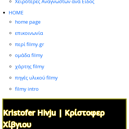
Χειρότερες Αναγνωστών ανά Είδος
HOME
home page
επικοινωνία
περί filmy.gr
ομάδα filmy
χάρτης filmy
πηγές υλικού filmy
filmy intro
Kristofer Hivju | Κρίστοφερ
Χίβγιου