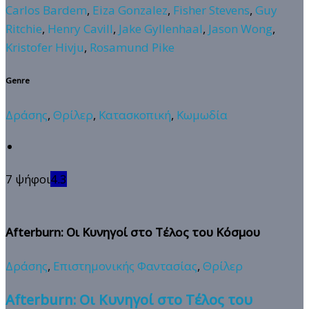
Carlos Bardem
,
Eiza Gonzalez
,
Fisher Stevens
,
Guy
Ritchie
,
Henry Cavill
,
Jake Gyllenhaal
,
Jason Wong
,
Kristofer Hivju
,
Rosamund Pike
Genre
Δράσης
,
Θρίλερ
,
Κατασκοπική
,
Κωμωδία
7 ψήφοι
4.3
Afterburn: Οι Κυνηγοί στο Τέλος του Κόσμου
Δράσης
,
Επιστημονικής Φαντασίας
,
Θρίλερ
Afterburn: Οι Κυνηγοί στο Τέλος του