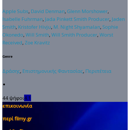
Apple Subs
,
David Denman
,
Glenn Morshower
,
Isabelle Fuhrman
,
Jada Pinkett Smith Producer
,
Jaden
Smith
,
Kristofer Hivju
,
M. Night Shyamalan
,
Sophie
Okonedo
,
Will Smith
,
Will Smith Producer
,
Worst
Received
,
Zoe Kravitz
Genre
Δράσης
,
Επιστημονικής Φαντασίας
,
Περιπέτεια
44 ψήφοι
4.1
επικοινωνία
περί filmy.gr