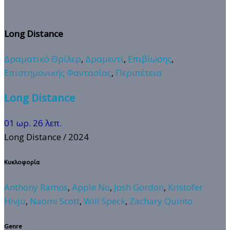
Long Distance
Δραματικό Θρίλερ
,
Δραμεντί
,
Επιβίωσης
,
Επιστημονικής Φαντασίας
,
Περιπέτεια
Long Distance
01 ωρ. 26 λεπ.
Long Distance
/ 2024
Κυκλοφορία
Anthony Ramos
,
Apple No
,
Josh Gordon
,
Kristofer
Hivju
,
Naomi Scott
,
Will Speck
,
Zachary Quinto
Genre