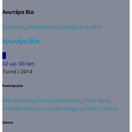
Ανωτέρα Βία
Δραμεντί
,
Καταστροφής
,
Μαύρη Κωμωδία
Ανωτέρα Βία
⭐
02 ωρ. 00 λεπ.
Turist
/ 2014
Κυκλοφορία
Best Received
,
Brady Corbet Actor
,
Filmy Stars
,
Kristofer Hivju
,
Lisa Loven Kongsli
,
Ruben Ostlund
Genre