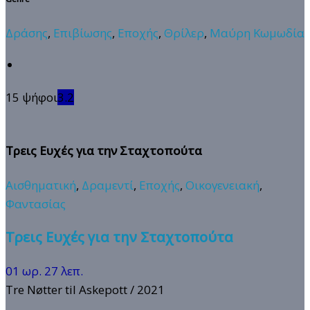
Δράσης
,
Επιβίωσης
,
Εποχής
,
Θρίλερ
,
Μαύρη Κωμωδία
15 ψήφοι
3.2
Τρεις Ευχές για την Σταχτοπούτα
Αισθηματική
,
Δραμεντί
,
Εποχής
,
Οικογενειακή
,
Φαντασίας
Τρεις Ευχές για την Σταχτοπούτα
01 ωρ. 27 λεπ.
Tre Nøtter til Askepott
/ 2021