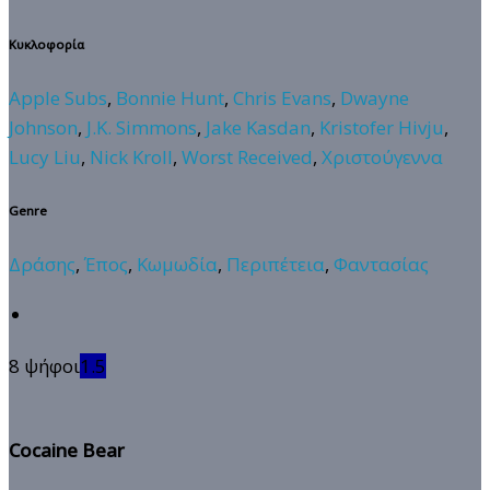
Κυκλοφορία
Apple Subs
,
Bonnie Hunt
,
Chris Evans
,
Dwayne
Johnson
,
J.K. Simmons
,
Jake Kasdan
,
Kristofer Hivju
,
Lucy Liu
,
Nick Kroll
,
Worst Received
,
Χριστούγεννα
Genre
Δράσης
,
Έπος
,
Κωμωδία
,
Περιπέτεια
,
Φαντασίας
8 ψήφοι
1.5
Cocaine Bear