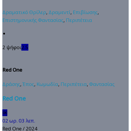
Δραματικό Θρίλερ
,
Δραμεντί
,
Επιβίωσης
,
Επιστημονικής Φαντασίας
,
Περιπέτεια
2 ψήφοι
2.5
Red One
Δράσης
,
Έπος
,
Κωμωδία
,
Περιπέτεια
,
Φαντασίας
Red One
🆗
02 ωρ. 03 λεπ.
Red One
/ 2024