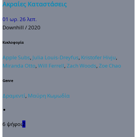
Ακραίες Καταστάσεις
01 ωρ. 26 λεπ.
Downhill
/ 2020
Κυκλοφορία
Apple Subs
,
Julia Louis-Dreyfus
,
Kristofer Hivju
,
Miranda Otto
,
Will Ferrell
,
Zach Woods
,
Zoe Chao
Genre
Δραμεντί
,
Μαύρη Κωμωδία
6 ψήφοι
2