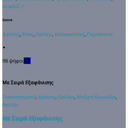
νετφλιξ-7
Genre
Δράσης
,
Έπος
,
Θρίλερ
,
Κατασκοπική
,
Περιπέτεια
98 ψήφοι
4.5
Με Σειρά Εξαφάνισης
Γκανγκστερική
,
Δράσης
,
Θρίλερ
,
Μαύρη Κωμωδία
,
Νουάρ
Με Σειρά Εξαφάνισης