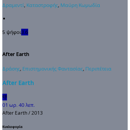
Δραμεντί
,
Καταστροφής
,
Μαύρη Κωμωδία
5 ψήφοι
3.6
After Earth
Δράσης
,
Επιστημονικής Φαντασίας
,
Περιπέτεια
After Earth
👎
01 ωρ. 40 λεπ.
After Earth
/ 2013
Κυκλοφορία