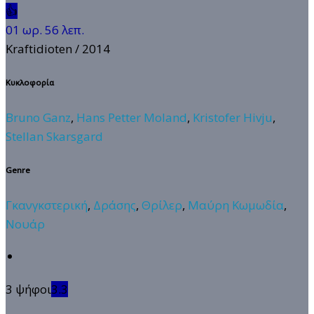
👍
01 ωρ. 56 λεπ.
Kraftidioten
/ 2014
Κυκλοφορία
Bruno Ganz
,
Hans Petter Moland
,
Kristofer Hivju
,
Stellan Skarsgard
Genre
Γκανγκστερική
,
Δράσης
,
Θρίλερ
,
Μαύρη Κωμωδία
,
Νουάρ
3 ψήφοι
3.3