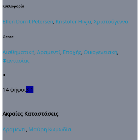
Κυκλοφορία
Ellen Dorrit Petersen
,
Kristofer Hivju
,
Χριστούγεννα
Genre
Αισθηματική
,
Δραμεντί
,
Εποχής
,
Οικογενειακή
,
Φαντασίας
14 ψήφοι
3.1
Ακραίες Καταστάσεις
Δραμεντί
,
Μαύρη Κωμωδία