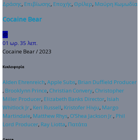
Δράσης
,
Επιβίωσης
,
Εποχής
,
Θρίλερ
,
Μαύρη Κωμωδία
Cocaine Bear
🥔
01 ωρ. 35 λεπ.
Cocaine Bear
/ 2023
Κυκλοφορία
Alden Ehrenreich
,
Apple Subs
,
Brian Duffield Producer
,
Brooklynn Prince
,
Christian Convery
,
Christopher
Miller Producer
,
Elizabeth Banks Director
,
Isiah
Whitlock Jr.
,
Keri Russell
,
Kristofer Hivju
,
Margo
Martindale
,
Matthew Rhys
,
O’Shea Jackson Jr.
,
Phil
Lord Producer
,
Ray Liotta
,
Πατάτα
Genre