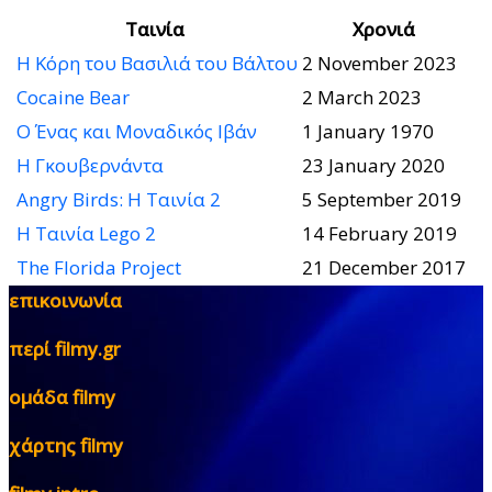
Ταινία
Χρονιά
Η Κόρη του Βασιλιά του Βάλτου
2 November 2023
Cocaine Bear
2 March 2023
Ο Ένας και Μοναδικός Ιβάν
1 January 1970
Η Γκουβερνάντα
23 January 2020
Angry Birds: Η Ταινία 2
5 September 2019
Η Ταινία Lego 2
14 February 2019
The Florida Project
21 December 2017
επικοινωνία
περί filmy.gr
ομάδα filmy
χάρτης filmy