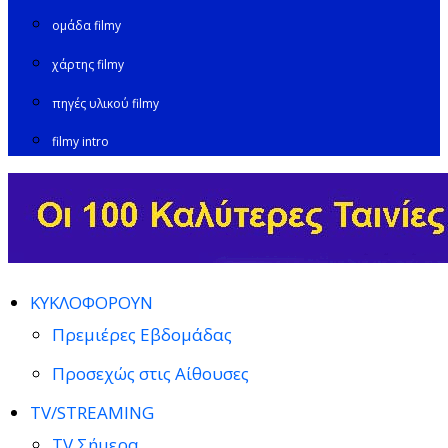
ομάδα filmy
χάρτης filmy
πηγές υλικού filmy
filmy intro
ΚΥΚΛΟΦΟΡΟΥΝ
Πρεμιέρες Εβδομάδας
Προσεχώς στις Αίθουσες
TV/STREAMING
TV Σήμερα