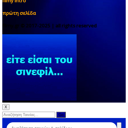
filmy intro
πρώτη σελίδα
filmy.gr © 2017-2025 | all rights reserved
X