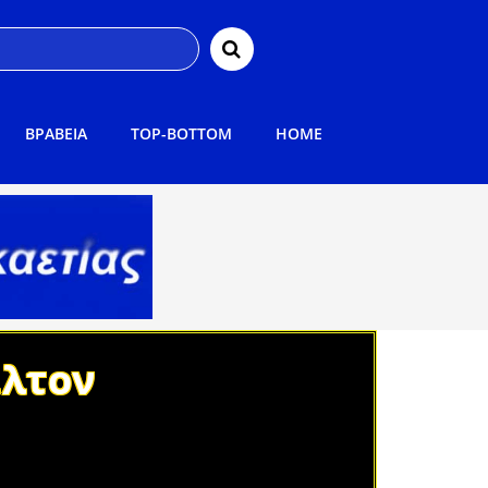
ΒΡΑΒΕΙΑ
TOP-BOTTOM
HOME
ιλτον