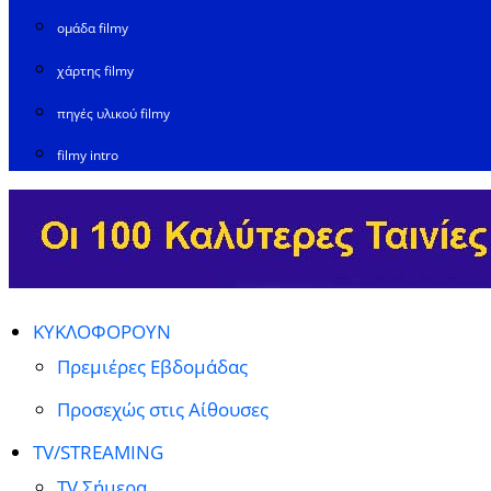
ομάδα filmy
χάρτης filmy
πηγές υλικού filmy
filmy intro
ΚΥΚΛΟΦΟΡΟΥΝ
Πρεμιέρες Εβδομάδας
Προσεχώς στις Αίθουσες
TV/STREAMING
TV Σήμερα