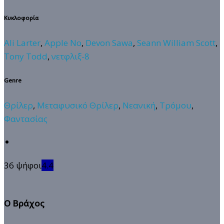
Κυκλοφορία
Ali Larter
,
Apple No
,
Devon Sawa
,
Seann William Scott
,
Tony Todd
,
νετφλιξ-8
Genre
Θρίλερ
,
Μεταφυσικό Θρίλερ
,
Νεανική
,
Τρόμου
,
Φαντασίας
36 ψήφοι
4.4
Ο Βράχος