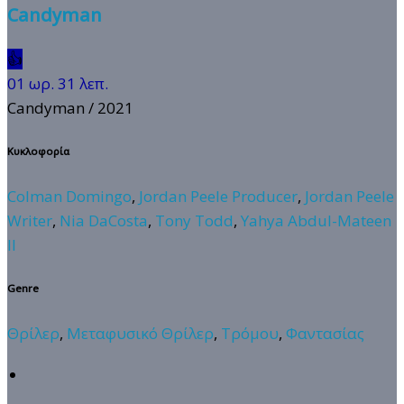
Candyman
👍
01 ωρ. 31 λεπ.
Candyman
/ 2021
Κυκλοφορία
Colman Domingo
,
Jordan Peele Producer
,
Jordan Peele
Writer
,
Nia DaCosta
,
Tony Todd
,
Yahya Abdul-Mateen
II
Genre
Θρίλερ
,
Μεταφυσικό Θρίλερ
,
Τρόμου
,
Φαντασίας