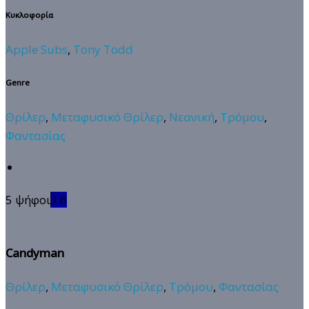
Κυκλοφορία
Apple Subs
,
Tony Todd
Genre
Θρίλερ
,
Μεταφυσικό Θρίλερ
,
Νεανική
,
Τρόμου
,
Φαντασίας
5 ψήφοι
3.6
Candyman
Θρίλερ
,
Μεταφυσικό Θρίλερ
,
Τρόμου
,
Φαντασίας