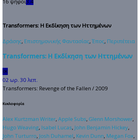
16 ψήφοι
3.4
Transformers: Η Εκδίκηση των Ηττημένων
Δράσης
,
Επιστημονικής Φαντασίας
,
Έπος
,
Περιπέτεια
Transformers: Η Εκδίκηση των Ηττημένων
🆗
02 ωρ. 30 λεπ.
Transformers: Revenge of the Fallen
/ 2009
Κυκλοφορία
Alex Kurtzman Writer
,
Apple Subs
,
Glenn Morshower
,
Hugo Weaving
,
Isabel Lucas
,
John Benjamin Hickey
,
John Turturro
,
Josh Duhamel
,
Kevin Dunn
,
Megan Fox
,