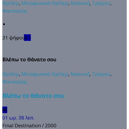
Θρίλερ
,
Μεταφυσικό Θρίλερ
,
Νεανική
,
Τρόμου
,
Φαντασίας
31 ψήφοι
4.1
Βλέπω το Θάνατο σου
Θρίλερ
,
Μεταφυσικό Θρίλερ
,
Νεανική
,
Τρόμου
,
Φαντασίας
Βλέπω το Θάνατο σου
🆗
01 ωρ. 38 λεπ.
Final Destination
/ 2000