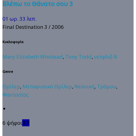
Βλέπω το Θάνατο σου 3
01 ωρ. 33 λεπ.
Final Destination 3
/ 2006
Κυκλοφορία
Mary Elizabeth Winstead
,
Tony Todd
,
νετφλιξ-8
Genre
Θρίλερ
,
Μεταφυσικό Θρίλερ
,
Νεανική
,
Τρόμου
,
Φαντασίας
6 ψήφοι
3.7