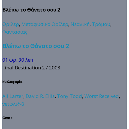
Βλέπω το Θάνατο σου 2
Θρίλερ
,
Μεταφυσικό Θρίλερ
,
Νεανική
,
Τρόμου
,
Φαντασίας
Βλέπω το Θάνατο σου 2
01 ωρ. 30 λεπ.
Final Destination 2
/ 2003
Κυκλοφορία
Ali Larter
,
David R. Ellis
,
Tony Todd
,
Worst Received
,
νετφλιξ-8
Genre