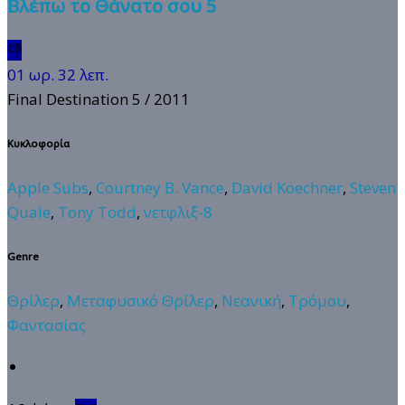
Βλέπω το Θάνατο σου 5
👎
01 ωρ. 32 λεπ.
Final Destination 5
/ 2011
Κυκλοφορία
Apple Subs
,
Courtney B. Vance
,
David Koechner
,
Steven
Quale
,
Tony Todd
,
νετφλιξ-8
Genre
Θρίλερ
,
Μεταφυσικό Θρίλερ
,
Νεανική
,
Τρόμου
,
Φαντασίας