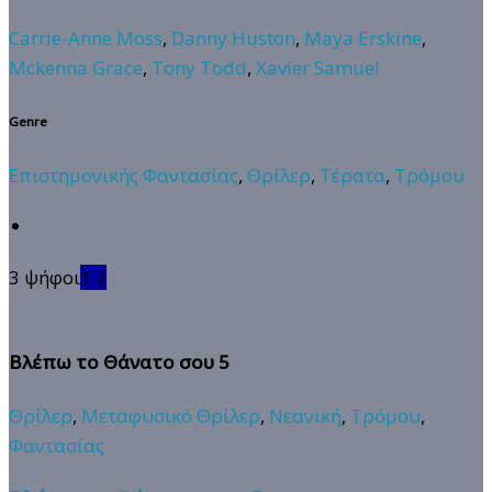
Carrie-Anne Moss
,
Danny Huston
,
Maya Erskine
,
Mckenna Grace
,
Tony Todd
,
Xavier Samuel
Genre
Επιστημονικής Φαντασίας
,
Θρίλερ
,
Τέρατα
,
Τρόμου
3 ψήφοι
1.7
Βλέπω το Θάνατο σου 5
Θρίλερ
,
Μεταφυσικό Θρίλερ
,
Νεανική
,
Τρόμου
,
Φαντασίας