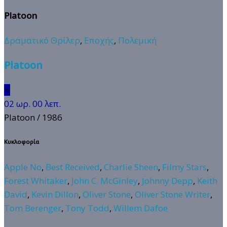
Platoon
Δραματικό Θρίλερ
,
Εποχής
,
Πολεμική
Platoon
⭐
02 ωρ. 00 λεπ.
Platoon
/ 1986
Κυκλοφορία
Apple No
,
Best Received
,
Charlie Sheen
,
Filmy Stars
,
Forest Whitaker
,
John C. McGinley
,
Johnny Depp
,
Keith
David
,
Kevin Dillon
,
Oliver Stone
,
Oliver Stone Writer
,
Tom Berenger
,
Tony Todd
,
Willem Dafoe