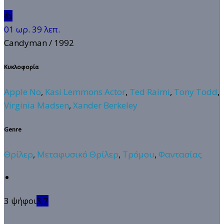
👍
01 ωρ. 39 λεπ.
Candyman
/ 1992
Κυκλοφορία
Apple No
,
Kasi Lemmons Actor
,
Ted Raimi
,
Tony Todd
,
Virginia Madsen
,
Xander Berkeley
Genre
Θρίλερ
,
Μεταφυσικό Θρίλερ
,
Τρόμου
,
Φαντασίας
3 ψήφοι
3.7