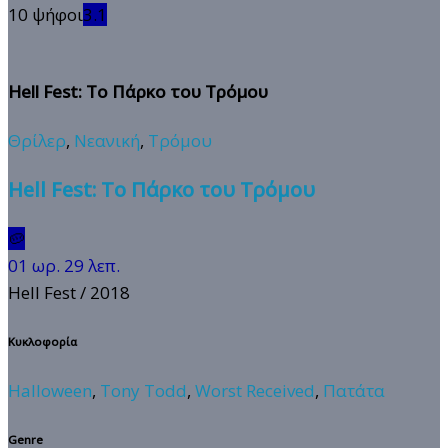
10 ψήφοι
3.1
Hell Fest: Το Πάρκο του Τρόμου
Θρίλερ
,
Νεανική
,
Τρόμου
Hell Fest: Το Πάρκο του Τρόμου
🥔
01 ωρ. 29 λεπ.
Hell Fest
/ 2018
Κυκλοφορία
Halloween
,
Tony Todd
,
Worst Received
,
Πατάτα
Genre