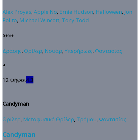
Alex Proyas
,
Apple No
,
Ernie Hudson
,
Halloween
,
Jon
Polito
,
Michael Wincott
,
Tony Todd
Genre
Δράσης
,
Θρίλερ
,
Νουάρ
,
Υπερήρωες
,
Φαντασίας
12 ψήφοι
4.3
Candyman
Θρίλερ
,
Μεταφυσικό Θρίλερ
,
Τρόμου
,
Φαντασίας
Candyman