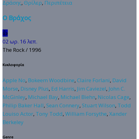
Δράσης
,
Θρίλερ
,
Περιπέτεια
Ο Βράχος
👍
02 ωρ. 16 λεπ.
The Rock
/ 1996
Κυκλοφορία
Apple No
,
Bokeem Woodbine
,
Claire Forlani
,
David
Morse
,
Disney Plus
,
Ed Harris
,
Jim Caviezel
,
John C.
McGinley
,
Michael Bay
,
Michael Biehn
,
Nicolas Cage
,
Philip Baker Hall
,
Sean Connery
,
Stuart Wilson
,
Todd
Louiso Actor
,
Tony Todd
,
William Forsythe
,
Xander
Berkeley
Genre