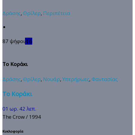
Δράσης
,
Θρίλερ
,
Περιπέτεια
87 ψήφοι
4.6
Το Κοράκι
Δράσης
,
Θρίλερ
,
Νουάρ
,
Υπερήρωες
,
Φαντασίας
Το Κοράκι
01 ωρ. 42 λεπ.
The Crow
/ 1994
Κυκλοφορία