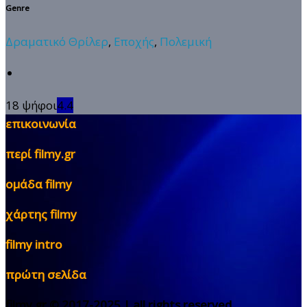
Genre
Δραματικό Θρίλερ
,
Εποχής
,
Πολεμική
18 ψήφοι
4.4
επικοινωνία
περί filmy.gr
ομάδα filmy
χάρτης filmy
filmy intro
πρώτη σελίδα
filmy.gr © 2017-2025 | all rights reserved