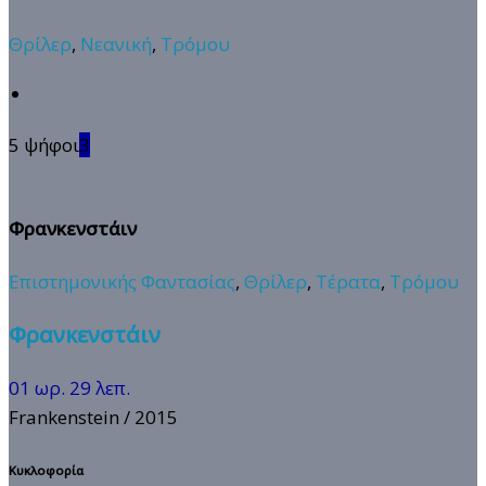
Θρίλερ
,
Νεανική
,
Τρόμου
5 ψήφοι
3
Φρανκενστάιν
Επιστημονικής Φαντασίας
,
Θρίλερ
,
Τέρατα
,
Τρόμου
Φρανκενστάιν
01 ωρ. 29 λεπ.
Frankenstein
/ 2015
Κυκλοφορία