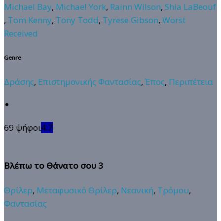
Michael Bay
,
Michael York
,
Rainn Wilson
,
Shia LaBeouf
,
Tom Kenny
,
Tony Todd
,
Tyrese Gibson
,
Worst
Received
Genre
Δράσης
,
Επιστημονικής Φαντασίας
,
Έπος
,
Περιπέτεια
69 ψήφοι
4.7
Βλέπω το Θάνατο σου 3
Θρίλερ
,
Μεταφυσικό Θρίλερ
,
Νεανική
,
Τρόμου
,
Φαντασίας