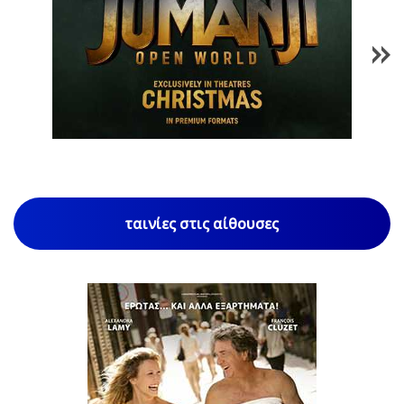
1
/
85
ταινίες στις αίθουσες