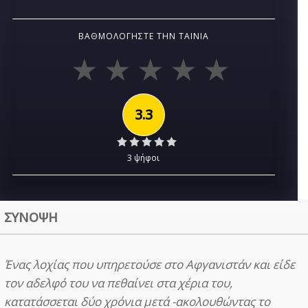
ΒΑΘΜΟΛΟΓΉΣΤΕ ΤΗΝ ΤΑΙΝΊΑ
3.3
3 ψήφοι
ΣΥΝΟΨΗ
Ένας λοχίας που υπηρετούσε στο Αφγανιστάν και είδε
τον αδελφό του να πεθαίνει στα χέρια του,
κατατάσσεται δύο χρόνια μετά -ακολουθώντας το