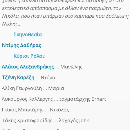
χαφιέ, η κοπέλα θα αποκαλυφθεί και θα οδηγηθεί στο
εκτελεστικό απόσπασμα με άλλον ένα πατριώτη, τον
Νικόλα, που ήταν μπάρμαν στο καμπαρέ που δούλευε η
Ντόνα…
Σκηνοθεσία
:
Ντίμης Δαδήρας
Κύριοι Ρόλοι
:
Αλέκος Αλεξανδράκης
… Μανώλης
Τζένη Καρέζη
… Ντόνα
Αλίκη Γεωργούλη … Μαρία
Λυκούργος Καλλέργης … ταγματάρχης Erhart
Γκίκας Μπινιάρης … Νικόλας
Τάκης Χριστοφορίδης … λοχαγός John