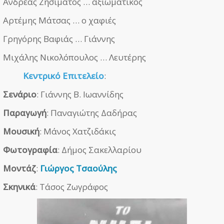
Ανδρέας Ζησιμάτος … αξιωματικός
Αρτέμης Μάτσας … ο χαφιές
Γρηγόρης Βαφιάς … Γιάννης
Μιχάλης Νικολόπουλος … Λευτέρης
Κεντρικό Επιτελείο
:
Σενάριο
: Γιάννης Β. Ιωαννίδης
Παραγωγή
: Παναγιώτης Δαδήρας
Μουσική
: Μάνος Χατζιδάκις
Φωτογραφία
: Δήμος Σακελλαρίου
Μοντάζ
:
Γιώργος Τσαούλης
Σκηνικά
: Τάσος Ζωγράφος