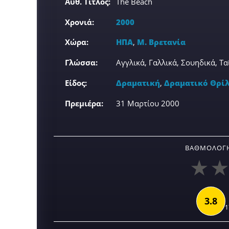
Αυθ. Τίτλος:
The Beach
Χρονιά:
2000
Χώρα:
ΗΠΑ
,
Μ. Βρετανία
Γλώσσα:
Αγγλικά, Γαλλικά, Σουηδικά, Τα
Είδος:
Δραματική
,
Δραματικό Θρί
Πρεμιέρα:
31 Μαρτίου 2000
ΒΑΘΜΟΛΟΓΉ
3.8
1