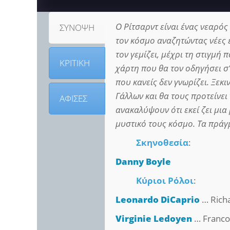
Ο Ρίτσαρντ είναι ένας νεαρός
ΣΥΝΟΨΗ
τον κόσμο αναζητώντας νέες ε
τον γεμίζει, μέχρι τη στιγμή 
ΚΡΙΤΙΚΗ
χάρτη που θα τον οδηγήσει σ
που κανείς δεν γνωρίζει. Ξεκι
Γάλλων και θα τους προτείνει
ΑΦΙΣΕΣ
ανακαλύψουν ότι εκεί ζει μια
μυστικό τους κόσμο. Τα πράγμ
Σκηνοθεσία
:
Danny Boyle
Κύριοι Ρόλοι
:
Leonardo DiCaprio
… Rich
Virginie Ledoyen
… Franco