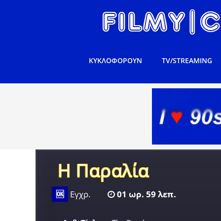
ΚΥΚΛΟΦΟΡΟΥΝ
TV/STREAMING
Η Παραλία
🆗
Εγχρ.
01 ωρ. 59 λεπ.