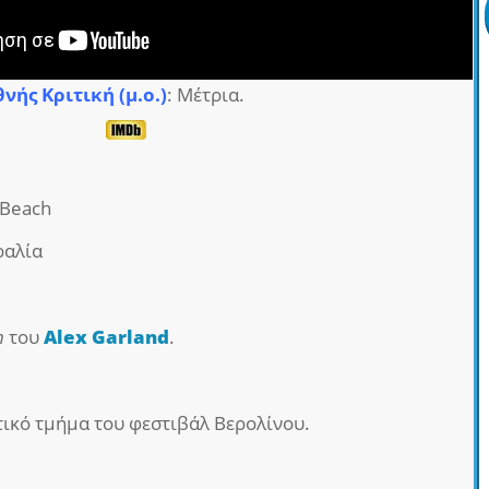
θνής Κριτική (μ.ο.)
: Μέτρια.
 Beach
ραλία
h
του
Alex Garland
.
ικό τμήμα του φεστιβάλ Βερολίνου.