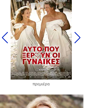
πρεμιέρα
François