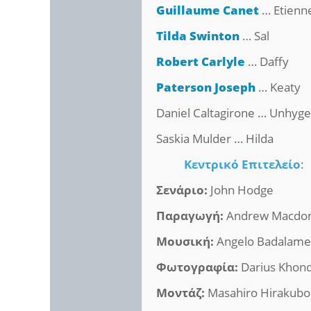
Guillaume Canet
… Etienn
Tilda Swinton
… Sal
Robert Carlyle
… Daffy
Paterson Joseph
… Keaty
Daniel Caltagirone … Unhyge
Saskia Mulder … Hilda
Κεντρικό Επιτελείο
:
Σενάριο:
John Hodge
Παραγωγή:
Andrew Macdon
Μουσική:
Angelo Badalame
Φωτογραφία:
Darius Khond
Μοντάζ:
Masahiro Hirakubo