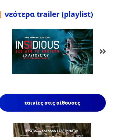
|
νεότερα trailer (playlist)
1
/
84
ταινίες στις αίθουσες