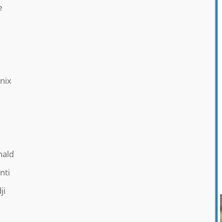
e
nix
ald
nti
ji