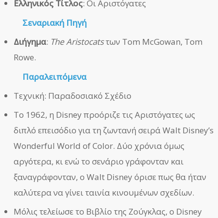
Ελληνικός Τίτλος
: Οι Αριστόγατες
Σεναριακή Πηγή
Διήγημα
:
The Aristocats
των Tom McGowan, Tom
Rowe.
Παραλειπόμενα
Τεχνική: Παραδοσιακό Σχέδιο
Το 1962, η Disney προόριζε τις Αριστόγατες ως
διπλό επεισόδιο για τη ζωντανή σειρά Walt Disney’s
Wonderful World of Color. Δύο χρόνια όμως
αργότερα, κι ενώ το σενάριο γράφονταν και
ξαναγράφονταν, ο Walt Disney όρισε πως θα ήταν
καλύτερα να γίνει ταινία κινουμένων σχεδίων.
Μόλις τελείωσε το Βιβλίο της Ζούγκλας, ο Disney