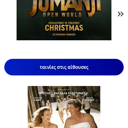
1
/
85
ταινίες στις αίθουσες