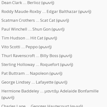
Dean Clark … Berlioz (φωνή)
Roddy Maude-Roxby … Edgar Balthazar (φωνή)
Scatman Crothers … Scat Cat (φωνή)
Paul Winchell … Shun Gon (φωνή)
Tim Hudson … Hit Cat (φωνή)
Vito Scotti … Peppo (φωνή)
Thurl Ravenscroft … Billy Boss (φωνή)
Sterling Holloway … Roquefort (φωνή)
Pat Buttram … Napoleon (φωνή)
George Lindsey … Lafayette (φωνή)
Hermione Baddeley … μαντάμ Adelaide Bonfamille
(φωνή)
Charles Lane … Georges Hautecourt (φωνή)