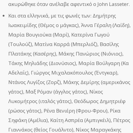
ακυρώθηκε όταν ανέλαβε αφεντικό ο John Lasseter.
Και στα ελληνικά, με τις φωνές των: Δημήτρης
Ιωακειμίδης (Θέμος ο μάγκας), Άννα Γέραλη (Λαίδη),
Μαρία Βουγιούκα (Μαρί), Κατερίνα Γωγού​
(Τουλούζ), Ματίνα Καρρά (Μπερλιόζ), Βασίλης
Πλατάκης​ (Κασέρης), Μάκης Πανώριος​ (Νιόνιος),
Τάκης Μηλιάδης​ (Διονύσιος), Μαρία Βούλγαρη (Κα
Αδελαΐς), Γιώργος Μιχαλακόπουλος (Έντγκαρ),
Ντάνος Λυγίζος (Ζορζ), Μάκης Δεμίρης (αμερικάνος
γάτος), Μαξ Ρόμαν (άγγλος γάτος), Νίκος
Λυκομήτρος (ιταλός γάτος), Θεόδωρος Δημητριέφ
(ρώσος γάτος), Ρένα Βενιέρη (Φρου-Φρου), Ρίκα
Σηφάκη (Αμέλια), Καίτη Ασπρέα (Αμπιγκέιλ), Πέτρος
Γιαννάκος (θείος Γουάλντο), Νίκος Μαραγκάκης