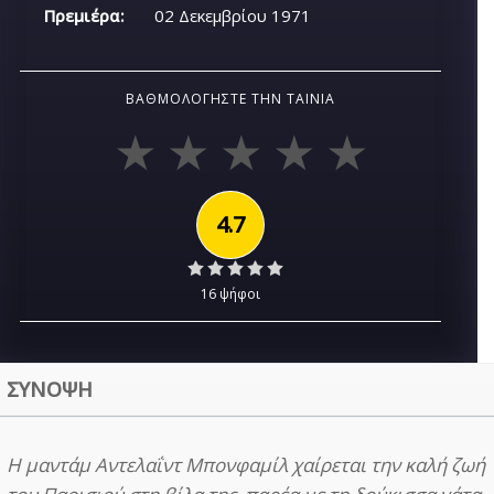
Πρεμιέρα:
02 Δεκεμβρίου 1971
ΒΑΘΜΟΛΟΓΉΣΤΕ ΤΗΝ ΤΑΙΝΊΑ
4.7
16 ψήφοι
ΣΥΝΟΨΗ
Η μαντάμ Αντελαΐντ Μπονφαμίλ χαίρεται την καλή ζωή