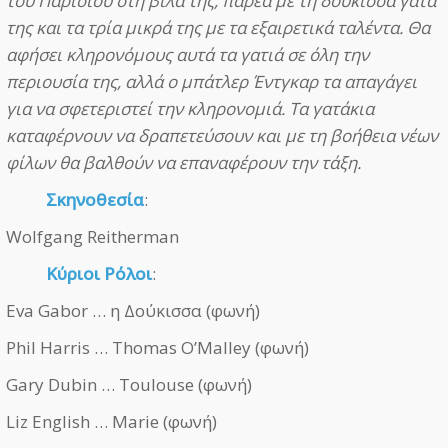
του Παρισιού στη βίλα της, παρέα με τη δούκισσα γάτα
της και τα τρία μικρά της με τα εξαιρετικά ταλέντα. Θα
αφήσει κληρονόμους αυτά τα γατιά σε όλη την
περιουσία της, αλλά ο μπάτλερ Έντγκαρ τα απαγάγει
για να σφετεριστεί την κληρονομιά. Τα γατάκια
καταφέρνουν να δραπετεύσουν και με τη βοήθεια νέων
φίλων θα βαλθούν να επαναφέρουν την τάξη.
Σκηνοθεσία
:
Wolfgang Reitherman
Κύριοι Ρόλοι
:
Eva Gabor … η Δούκισσα (φωνή)
Phil Harris … Thomas O’Malley (φωνή)
Gary Dubin … Toulouse (φωνή)
Liz English … Marie (φωνή)