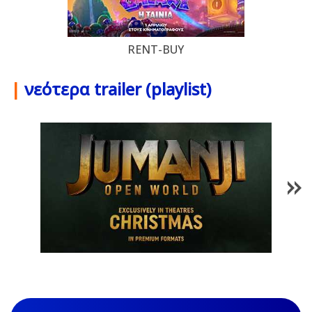
RENT-BUY
|
νεότερα trailer (playlist)
1
/
85