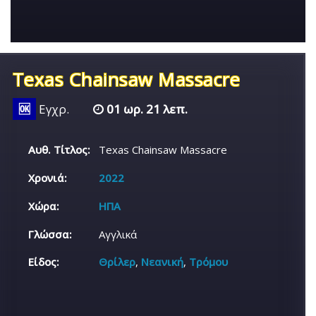
Texas Chainsaw Massacre
🆗
Εγχρ.
01 ωρ. 21 λεπ.
Αυθ. Τίτλος:
Texas Chainsaw Massacre
Χρονιά:
2022
Χώρα:
ΗΠΑ
Γλώσσα:
Αγγλικά
Είδος:
Θρίλερ
,
Νεανική
,
Τρόμου