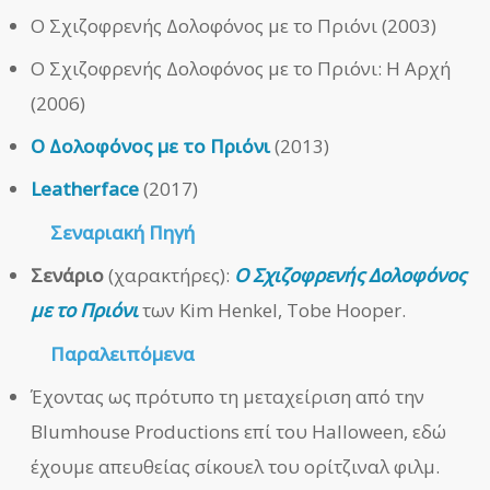
Ο Σχιζοφρενής Δολοφόνος με το Πριόνι (2003)
Ο Σχιζοφρενής Δολοφόνος με το Πριόνι: Η Αρχή
(2006)
Ο Δολοφόνος με το Πριόνι
(2013)
Leatherface
(2017)
Σεναριακή Πηγή
Σενάριο
(χαρακτήρες):
Ο Σχιζοφρενής Δολοφόνος
με το Πριόνι
των Kim Henkel, Tobe Hooper.
Παραλειπόμενα
Έχοντας ως πρότυπο τη μεταχείριση από την
Blumhouse Productions επί του Halloween, εδώ
έχουμε απευθείας σίκουελ του ορίτζιναλ φιλμ.