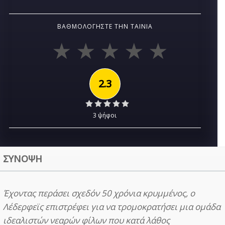
ΒΑΘΜΟΛΟΓΉΣΤΕ ΤΗΝ ΤΑΙΝΊΑ
2.3
3 ψήφοι
ΣΥΝΟΨΗ
Έχοντας περάσει σχεδόν 50 χρόνια κρυμμένος, ο
Λέδερφεϊς επιστρέφει για να τρομοκρατήσει μια ομάδα
ιδεαλιστών νεαρών φίλων που κατά λάθος