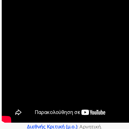
Διεθνής Κριτική (μ.ο.)
: Αρνητική.