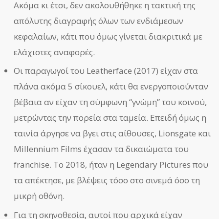
Ακόμα κι έτσι, δεν ακολουθήθηκε η τακτική της
απόλυτης διαγραφής όλων των ενδιάμεσων
κεφαλαίων, κάτι που όμως γίνεται διακριτικά με
ελάχιστες αναφορές.
Οι παραγωγοί του Leatherface (2017) είχαν στα
πλάνα ακόμα 5 σίκουελ, κάτι θα ενεργοποιούνταν
βέβαια αν είχαν τη σύμφωνη “γνώμη” του κοινού,
μετρώντας την πορεία στα ταμεία. Επειδή όμως η
ταινία άργησε να βγει στις αίθουσες, Lionsgate και
Millennium Films έχασαν τα δικαιώματα του
franchise. Το 2018, ήταν η Legendary Pictures που
τα απέκτησε, με βλέψεις τόσο στο σινεμά όσο τη
μικρή οθόνη.
Για τη σκηνοθεσία, αυτοί που αρχικά είχαν