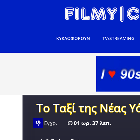
ΚΥΚΛΟΦΟΡΟΥΝ
TV/STREAMING
Το Ταξί της Νέας Υ
👎
Εγχρ.
01 ωρ. 37 λεπ.