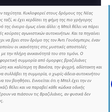
ην ταχύτητα. Κυκλοφορεί στους δρόμους της Νέας
ς ταξί, κι έχει κερδίσει τη φήμη της πιο γρήγορης
ό της όνειρο όμως είναι άλλο: η Μπελ θέλει να πάρει
ς κούρσες αγωνιστικών αυτοκινήτων. Και τα πηγαίνει
ρι να βρει στον δρόμο της τον Άντι Γουόσμπερν, έναν
οποίου οι ικανότητες στις μυστικές αποστολές
με την πλήρη ανικανότητά του στο τιμόνι. Ο
αφορετική συμμορία από όμορφες βραζιλιάνες
ώτη και καλύτερη τη Βανέσα, την ψυχρή, αδίστακτη και
να συλλάβει τη συμμορία, ο χωρίς-άδεια-αυτοκινήτου
α τον βοηθήσει. Εννοείται ότι η Μπελ έχει την εν
κάζι θέλει και να παραβεί κάθε κώδικα οδικής
ρουν να πιάσουν τις Βραζιλιάνες, αν φυσικά δεν
ς.