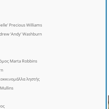
Belle’ Precious Williams
ndrew ‘Andy’ Washburn
νόμος Marta Robbins
rn
η κοκκινομάλλα ληστής
Mullins
νος