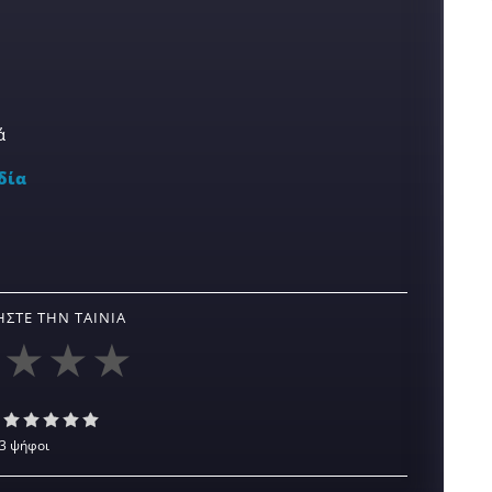
ά
δία
ΣΤΕ ΤΗΝ ΤΑΙΝΊΑ
3 ψήφοι