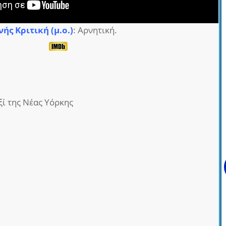
νής Κριτική (μ.ο.)
: Αρνητική.
αξί της Νέας Υόρκης