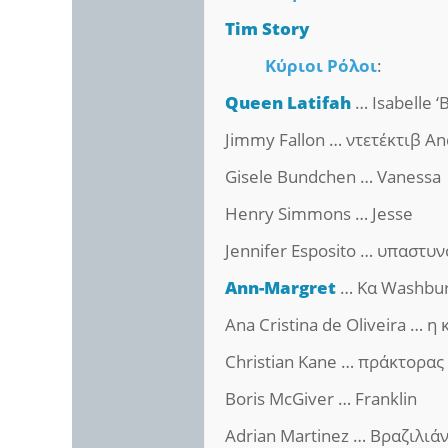
Tim Story
Κύριοι Ρόλοι
:
Queen Latifah
… Isabelle ‘
Jimmy Fallon … ντετέκτιβ A
Gisele Bundchen … Vanessa
Henry Simmons … Jesse
Jennifer Esposito … υπαστυ
Ann-Margret
… Κα Washbu
Ana Cristina de Oliveira … 
Christian Kane … πράκτορας 
Boris McGiver … Franklin
Adrian Martinez … Βραζιλιά