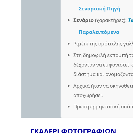
Σεναριακή Πηγή
Σενάριο
(χαρακτήρες):
T
Παραλειπόμενα
Ριμέικ της ομότιτλης γαλ
Στη δημοφιλή εκπομπή του
δέχονταν να εμφανιστεί κ
διάστημα και ονομάζοντα
Αρχικά ήταν να σκηνοθετ
αποχωρήσει.
Πρώτη ερμηνευτική απόπε
ΓΚΑΛΕΡΙ ΦΩΤΟΓΡΑΦΙΩΝ