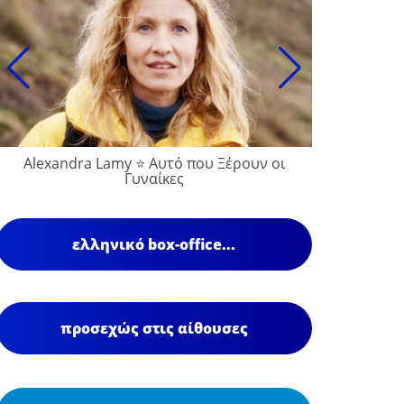
Alexandra Lamy ⭐ Αυτό που Ξέρουν οι
François
Γυναίκες
ελληνικό box-office...
προσεχώς στις αίθουσες