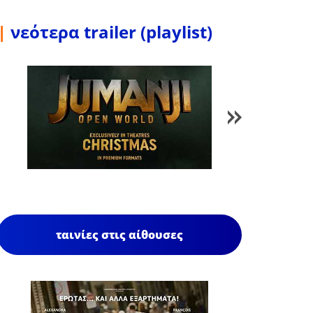
|
νεότερα trailer (playlist)
1
/
86
ταινίες στις αίθουσες