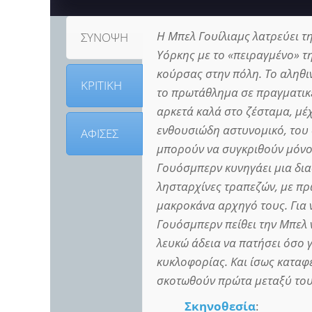
Η Μπελ Γουίλιαμς λατρεύει τ
ΣΥΝΟΨΗ
Υόρκης με το «πειραγμένο» τη
κούρσας στην πόλη. Το αληθιν
ΚΡΙΤΙΚΗ
το πρωτάθλημα σε πραγματικέ
αρκετά καλά στο ζέσταμα, μέχ
ενθουσιώδη αστυνομικό, του 
ΑΦΙΣΕΣ
μπορούν να συγκριθούν μόνο 
Γουόσμπερν κυνηγάει μια δι
λησταρχίνες τραπεζών, με πρ
μακροκάνα αρχηγό τους. Για 
Γουόσμπερν πείθει την Μπελ ν
λευκώ άδεια να πατήσει όσο γ
κυκλοφορίας. Και ίσως καταφέ
σκοτωθούν πρώτα μεταξύ του
Σκηνοθεσία
: