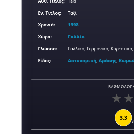
Αυθ. Τίτλος:
Taxi
Εν. Τίτλος:
Ταξί
Χρονιά:
1998
Χώρα:
Γαλλία
Γλώσσα:
Γαλλικά, Γερμανικά, Κορεατικά
Είδος:
Αστυνομική
,
Δράσης
,
Κωμω
ΒΑΘΜΟΛΟΓΉ
3.3
8