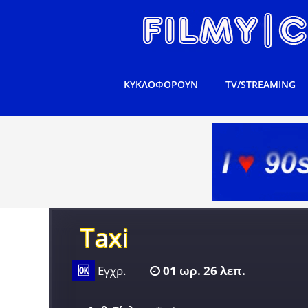
ΚΥΚΛΟΦΟΡΟΥΝ
TV/STREAMING
Taxi
🆗
Εγχρ.
01 ωρ. 26 λεπ.