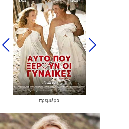
πρεμιέρα
François