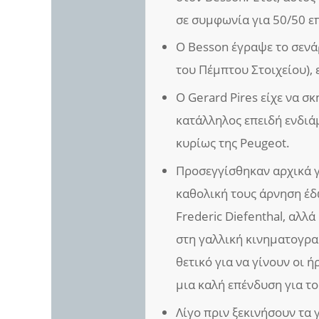
σε συμφωνία για 50/50 ε
Ο Besson έγραψε το σενά
του Πέμπτου Στοιχείου), 
Ο Gerard Pires είχε να σ
κατάλληλος επειδή ενδιά
κυρίως της Peugeot.
Προσεγγίσθηκαν αρχικά γ
καθολική τους άρνηση έδ
Frederic Diefenthal, αλλά
στη γαλλική κινηματογρα
θετικό για να γίνουν οι ή
μια καλή επένδυση για το
Λίγο πριν ξεκινήσουν τα 