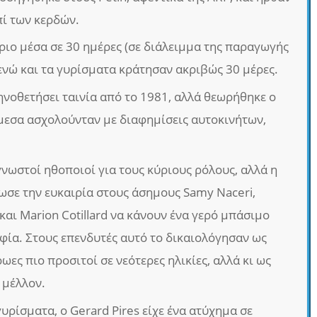
πί των κερδών.
ριο μέσα σε 30 ημέρες (σε διάλειμμα της παραγωγής
ενώ και τα γυρίσματα κράτησαν ακριβώς 30 μέρες.
κηνοθετήσει ταινία από το 1981, αλλά θεωρήθηκε ο
μεσα ασχολούνταν με διαφημίσεις αυτοκινήτων,
νωστοί ηθοποιοί για τους κύριους ρόλους, αλλά η
ωσε την ευκαιρία στους άσημους Samy Naceri,
 και Marion Cotillard να κάνουν ένα γερό μπάσιμο
φία. Στους επενδυτές αυτό το δικαιολόγησαν ως
ρωες πιο προσιτοί σε νεότερες ηλικίες, αλλά κι ως
 μέλλον.
γυρίσματα, ο Gerard Pires είχε ένα ατύχημα σε