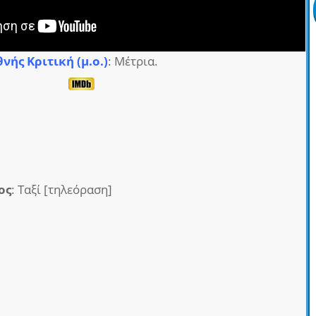
θνής Κριτική (μ.ο.)
: Μέτρια.
ος
: Ταξί [τηλεόραση]