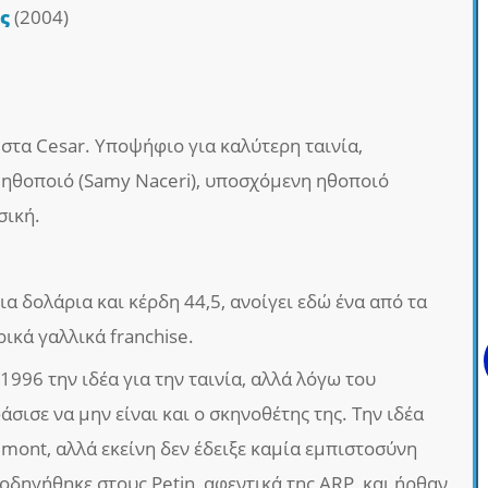
ης
(2004)
στα Cesar. Υποψήφιο για καλύτερη ταινία,
ηθοποιό (Samy Naceri), υποσχόμενη ηθοποιό
σική.
α δολάρια και κέρδη 44,5, ανοίγει εδώ ένα από τα
ικά γαλλικά franchise.
1996 την ιδέα για την ταινία, αλλά λόγω του
σισε να μην είναι και ο σκηνοθέτης της. Την ιδέα
mont, αλλά εκείνη δεν έδειξε καμία εμπιστοσύνη
 οδηγήθηκε στους Petin, αφεντικά της ARP, και ήρθαν