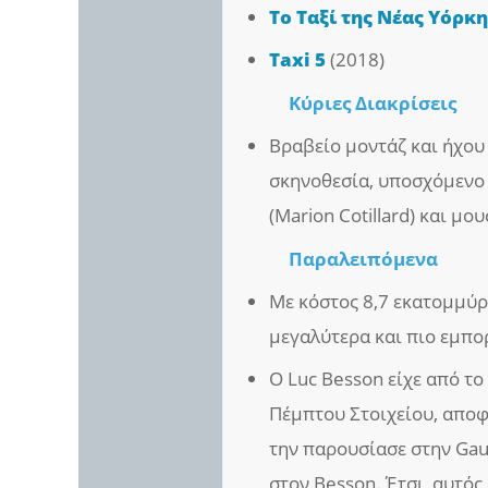
Το Ταξί της Νέας Υόρκ
Taxi 5
(2018)
Κύριες Διακρίσεις
Βραβείο μοντάζ και ήχου 
σκηνοθεσία, υποσχόμενο 
(Marion Cotillard) και μου
Παραλειπόμενα
Με κόστος 8,7 εκατομμύρι
μεγαλύτερα και πιο εμπορ
Ο Luc Besson είχε από το 
Πέμπτου Στοιχείου, αποφά
την παρουσίασε στην Gau
στον Besson. Έτσι, αυτός