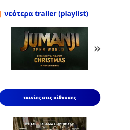
|
νεότερα trailer (playlist)
1
/
85
ταινίες στις αίθουσες