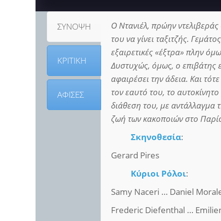
Ο Ντανιέλ, πρώην ντελιβεράς 
ΣΥΝΟΨΗ
του να γίνει ταξιτζής. Γεμάτο
εξαιρετικές «έξτρα» πλην όμ
ΚΡΙΤΙΚΗ
Δυστυχώς, όμως, ο επιβάτης ε
αφαιρέσει την άδεια. Και τότ
τον εαυτό του, το αυτοκίνητο
ΑΦΙΣΕΣ
διάθεση του, με αντάλλαγμα τ
ζωή των κακοποιών στο Παρίσ
Σκηνοθεσία
:
Gerard Pires
Κύριοι Ρόλοι
:
Samy Naceri … Daniel Moral
Frederic Diefenthal … Emili