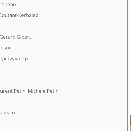
rtineau
Coutant-Kerbalec
Gerard Gibert
resor
 γκάνγκστερ
aurent Petin, Michele Petin
Sauvaire