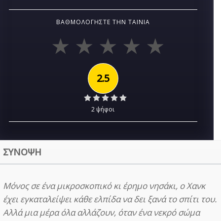
ΒΑΘΜΟΛΟΓΉΣΤΕ ΤΗΝ ΤΑΙΝΊΑ
2.5
2 ψήφοι
ΣΥΝΟΨΗ
Μόνος σε ένα μικροσκοπικό κι έρημο νησάκι, ο Χανκ
έχει εγκαταλείψει κάθε ελπίδα να δει ξανά το σπίτι του.
Αλλά μια μέρα όλα αλλάζουν, όταν ένα νεκρό σώμα