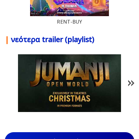
RENT-BUY
|
νεότερα trailer (playlist)
1
/
85