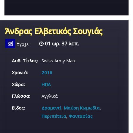
Άνδρας Ελβετικός Σουγιάς
🆗
Εγχρ.
01 ωρ. 37 λεπ.
Αυθ. Τίτλος:
Swiss Army Man
Χρονιά:
2016
Χώρα:
ΗΠΑ
Γλώσσα:
Αγγλικά
Είδος:
Δραμεντί
,
Μαύρη Κωμωδία
,
Περιπέτεια
,
Φαντασίας