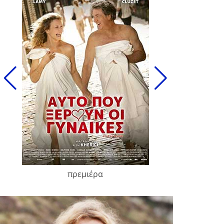
πρεμιέρα
François