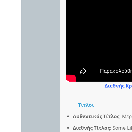
Διεθνής Κρ
Τίτλοι
Αυθεντικός Τίτλος
: Με
Διεθνής Τίτλος
: Some Li