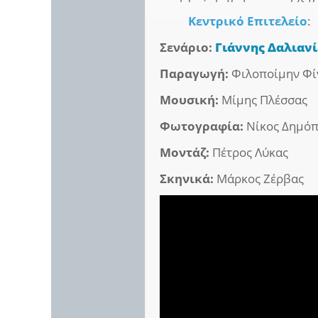
Κεντρικό Επιτελείο
:
Σενάριο:
Γιάννης Δαλιαν
Παραγωγή:
Φιλοποίμην Φί
Μουσική:
Μίμης Πλέσσας
Φωτογραφία:
Νίκος Δημό
Μοντάζ:
Πέτρος Λύκας
Σκηνικά:
Μάρκος Ζέρβας