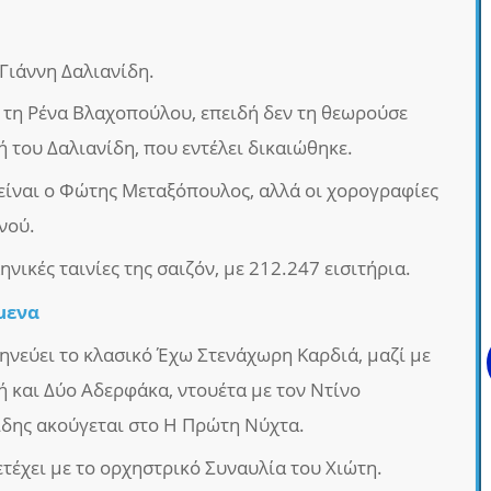
Γιάννη Δαλιανίδη.
ε τη Ρένα Βλαχοπούλου, επειδή δεν τη θεωρούσε
 του Δαλιανίδη, που εντέλει δικαιώθηκε.
είναι ο Φώτης Μεταξόπουλος, αλλά οι χορογραφίες
νού.
νικές ταινίες της σαιζόν, με 212.247 εισιτήρια.
μενα
νεύει το κλασικό Έχω Στενάχωρη Καρδιά, μαζί με
ή και Δύο Αδερφάκα, ντουέτα με τον Ντίνο
δης ακούγεται στο Η Πρώτη Νύχτα.
έχει με το ορχηστρικό Συναυλία του Χιώτη.