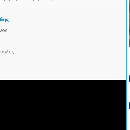
ίδης
νος
πουλος