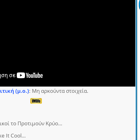
ιτική (μ.ο.)
: Μη αρκούντα στοιχεία.
ρικοί το Προτιμούν Κρύο…
ke It Cool…