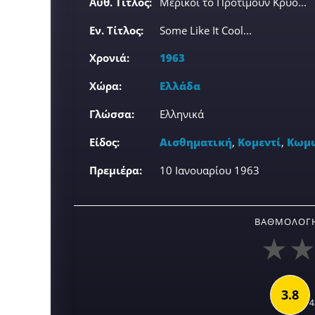
Αυθ. Τίτλος:
Μερικοί το Προτιμούν Κρύο...
Εν. Τίτλος:
Some Like It Cool...
Χρονιά:
1963
Χώρα:
Ελλάδα
Γλώσσα:
Ελληνικά
Είδος:
Αισθηματική
,
Κομεντί
,
Κωμ
Πρεμιέρα:
10 Ιανουαρίου 1963
ΒΑΘΜΟΛΟΓΉ
3.8
4