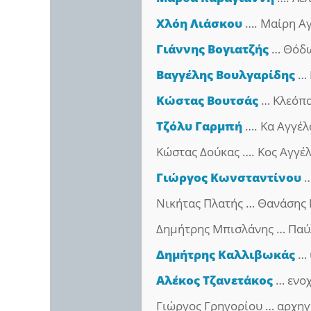
Χλόη Λιάσκου
…. Μαίρη Α
Γιάννης Βογιατζής
… Θόδ
Βαγγέλης Βουλγαρίδης
… 
Κώστας Βουτσάς
… Κλεόπ
Τζόλυ Γαρμπή
…. Κα Αγγέλ
Κώστας Δούκας …. Κος Αγγέ
Γιώργος Κωνσταντίνου
…
Νικήτας Πλατής … Θανάσης 
Δημήτρης Μπισλάνης … Παύ
Δημήτρης Καλλιβωκάς
… 
Αλέκος Τζανετάκος
… ενοχ
Γιώργος Γρηγορίου … αρχηγ