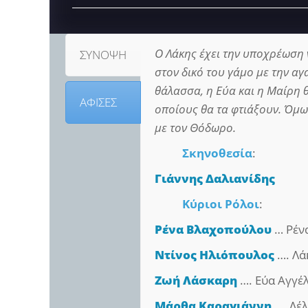
Ο Λάκης έχει την υποχρέωση 
ΣΥΝΟΨΗ
στον δικό του γάμο με την αγ
θάλασσα, η Εύα και η Μαίρη θ
ΑΦΙΣΕΣ
οποίους θα τα φτιάξουν. Όμως
με τον Θόδωρο.
Σκηνοθεσία
:
Γιάννης Δαλιανίδης
Κύριοι Ρόλοι
:
Ρένα Βλαχοπούλου
… Ρέν
Ντίνος Ηλιόπουλος
…. Λά
Ζωή Λάσκαρη
…. Εύα Αγγέ
Μάρθα Καραγιάννη
…. Λέ