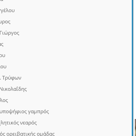
γγέλου
ωρος
Γιώργος
ας
ου
λου
 Τρύφων
Νικολαΐδης
λος
υποψήφιος γαμπρός
λητικός νεαρός
ός ορειβατικής ομάδας