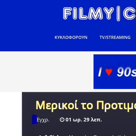
ΚΥΚΛΟΦΟΡΟΥΝ
TV/STREAMING
Μερικοί το Προτι
Εγχρ.
01 ωρ. 29 λεπ.