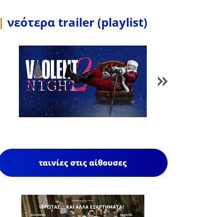
|
νεότερα trailer (playlist)
1
/
84
ταινίες στις αίθουσες