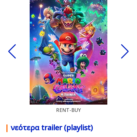
RENT-BUY
|
νεότερα trailer (playlist)