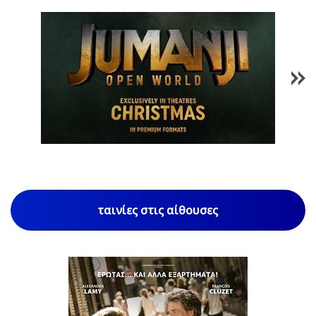
1
/
85
ταινίες στις αίθουσες