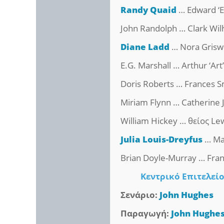
Randy Quaid
… Edward ‘E
John Randolph … Clark Wil
Diane Ladd
… Nora Grisw
E.G. Marshall … Arthur ‘Art
Doris Roberts … Frances S
Miriam Flynn … Catherine
William Hickey … θείος Le
Julia Louis-Dreyfus
… Ma
Brian Doyle-Murray … Fran
Κεντρικό Επιτελεί
Σενάριο:
John Hughes
Παραγωγή:
John Hughe