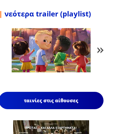
|
νεότερα trailer (playlist)
1
/
85
ταινίες στις αίθουσες