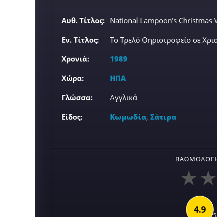
Αυθ. Τίτλος:
National Lampoon's Christmas 
Εν. Τίτλος:
Το Τρελό Θηριοτροφείο σε Χρισ
Χρονιά:
1989
Χώρα:
ΗΠΑ
Γλώσσα:
Αγγλικά
Είδος:
Κωμωδία
,
Σάτιρα
ΒΑΘΜΟΛΟΓΉ
4.9
5