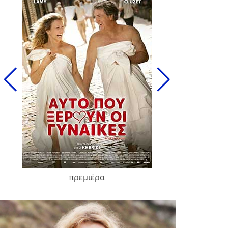
πρεμιέρα
François