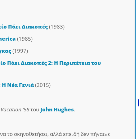
ίο Πάει Διακοπές
(1983)
merica
(1985)
γκας
(1997)
ίο Πάει Διακοπές 2: Η Περιπέτεια του
 Η Νέα Γενιά
(2015)
:
Vacation ’58
του
John Hughes
.
να το σκηνοθετήσει, αλλά επειδή δεν πήγαινε