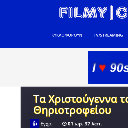
ΚΥΚΛΟΦΟΡΟΥΝ
TV/STREAMING
Τα Χριστούγεννα τ
Θηριοτροφείου
👍
Εγχρ.
01 ωρ. 37 λεπ.