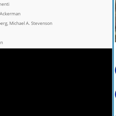
menti
 Ackerman
erg, Michael A. Stevenson
an