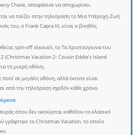
hevy Chase, αποφάσισε να αποχωρίσει.
εται να παίζει στην τηλεόραση το Μια Υπέροχη Ζωή
νός του, ο Frank Capra III, είναι ο βοηθός
.
θείας spin-off σίκουελ, το Τα Χριστούγεννα του
 (Christmas Vacation 2: Cousin Eddie’s Island
για τη μικρή οθόνη.
 ποτέ σε μεγάλη οθόνη, αλλά έκτοτε είναι
αι από την τηλεόραση σχεδόν κάθε χρόνο.
όμενα
σειράς όπου δεν ακούγεται καθόλου το κλασικό
ού γράφτηκε το Christmas Vacation, το οποίο
es.