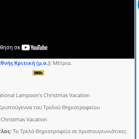
θνής Κριτική (μ.ο.)
: Μέτρια.
ational Lampoon’s Christmas Vacation
 Χριστούγεννα του Τρελού Θηριοτροφείου
: Christmas Vacation
τλος
: Το Τρελό Θηριοτροφείο σε Χριστουγεννιάτικες