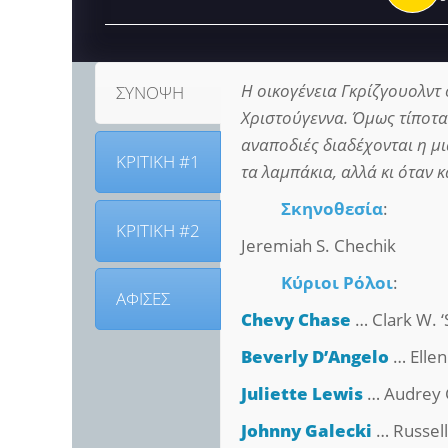
Η οικογένεια Γκρίζγουολντ
ΣΥΝΟΨΗ
Χριστούγεννα. Όμως τίποτα 
αναποδιές διαδέχονται η μ
ΚΡΙΤΙΚΗ #1
τα λαμπάκια, αλλά κι όταν 
Σκηνοθεσία
:
ΚΡΙΤΙΚΗ #2
Jeremiah S. Chechik
Κύριοι Ρόλοι
:
ΑΦΙΣΕΣ
Chevy Chase
… Clark W. ‘
Beverly D’Angelo
… Ellen
Juliette Lewis
… Audrey 
Johnny Galecki
… Russell