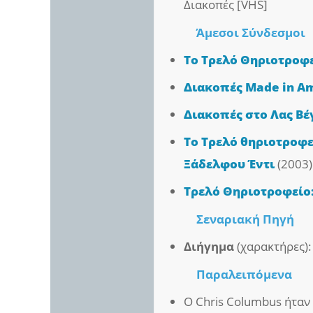
Διακοπές [VHS]
Άμεσοι
Σύνδεσμοι
Το Τρελό Θηριοτροφε
Διακοπές Made in A
Διακοπές στο Λας Βέ
Το Τρελό θηριοτροφε
Ξάδελφου Έντι
(2003)
Τρελό Θηριοτροφείο:
Σεναριακή Πηγή
Διήγημα
(χαρακτήρες)
Παραλειπόμενα
Ο Chris Columbus ήταν 