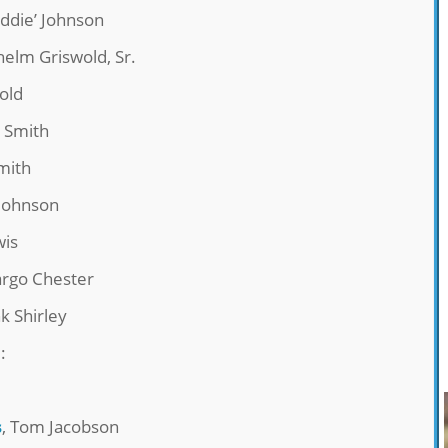
ddie’ Johnson
helm Griswold, Sr.
old
’ Smith
mith
 Johnson
wis
rgo Chester
k Shirley
ο
:
s
, Tom Jacobson