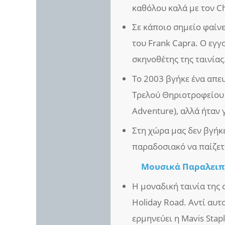
καθόλου καλά με τον C
Σε κάποιο σημείο φαίν
του Frank Capra. Ο εγγο
σκηνοθέτης της ταινίας
Το 2003 βγήκε ένα απευ
Τρελού Θηριοτροφείου 2
Adventure), αλλά ήταν 
Στη χώρα μας δεν βγήκε
παραδοσιακό να παίζετ
Μουσικά Παραλειπ
Η μοναδική ταινία της 
Holiday Road. Αντί αυτ
ερμηνεύει η Mavis Stapl