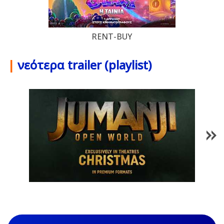
RENT-BUY
|
νεότερα trailer (playlist)
1
/
85