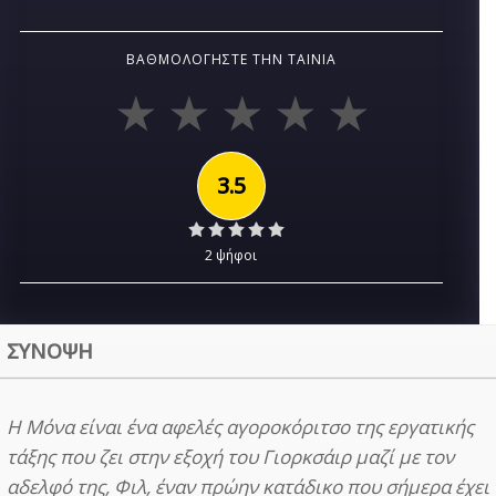
ΒΑΘΜΟΛΟΓΉΣΤΕ ΤΗΝ ΤΑΙΝΊΑ
3.5
2 ψήφοι
ΣΥΝΟΨΗ
Η Μόνα είναι ένα αφελές αγοροκόριτσο της εργατικής
τάξης που ζει στην εξοχή του Γιορκσάιρ μαζί με τον
αδελφό της, Φιλ, έναν πρώην κατάδικο που σήμερα έχει