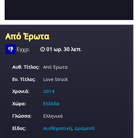
Από Έρωτα
👎
Εγχρ.
01 ωρ. 30 λεπ.
Αυθ. Τίτλος:
Από Έρωτα
Εν. Τίτλος:
Love Struck
Χρονιά:
2014
Χώρα:
Ελλάδα
Γλώσσα:
Ελληνικά
Είδος:
Αισθηματική
,
Δραμεντί