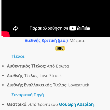
Διεθνής Κριτική (μ.ο.)
: Μέτρια.
Τίτλοι
Αυθεντικός Τίτλος
: Από Έρωτα
Διεθνής Τίτλος
: Love Struck
Διεθνής Εναλλακτικός Τίτλος
: Lovestruck
Σεναριακή Πηγή
Θεατρικό
:
Από Έρωτα
του
Θοδωρή Αθερίδη
.