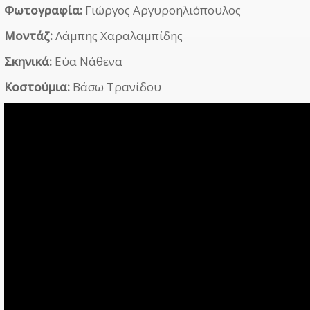
Φωτογραφία:
Γιώργος Αργυροηλιόπουλος
Μοντάζ:
Λάμπης Χαραλαμπίδης
Σκηνικά:
Εύα Νάθενα
Κοστούμια:
Βάσω Τρανίδου