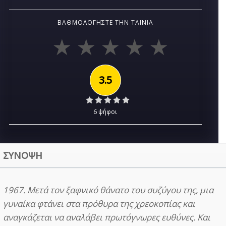
ΒΑΘΜΟΛΟΓΉΣΤΕ ΤΗΝ ΤΑΙΝΊΑ
3.5
6 ψήφοι
ΣΥΝΟΨΗ
1967. Μετά τον ξαφνικό θάνατο του συζύγου της, μια
γυναίκα φτάνει στα πρόθυρα της χρεοκοπίας και
αναγκάζεται να αναλάβει πρωτόγνωρες ευθύνες. Και