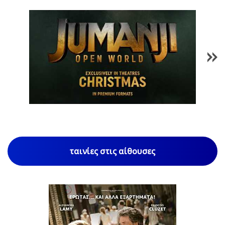
1
/
85
ταινίες στις αίθουσες