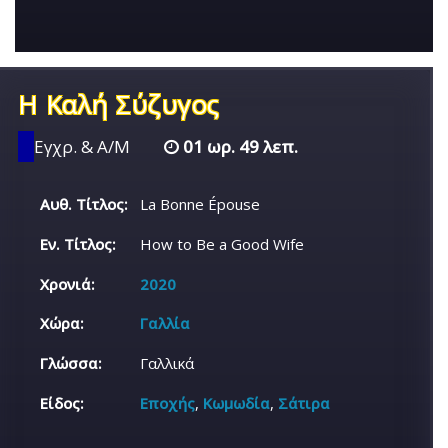
Η Καλή Σύζυγος
Εγχρ. & Α/Μ
01 ωρ. 49 λεπ.
Αυθ. Τίτλος:
La Bonne Épouse
Εν. Τίτλος:
How to Be a Good Wife
Χρονιά:
2020
Χώρα:
Γαλλία
Γλώσσα:
Γαλλικά
Είδος:
Εποχής
,
Κωμωδία
,
Σάτιρα