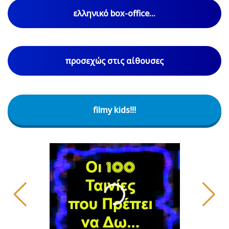
ελληνικό box-office...
προσεχώς στις αίθουσες
filmy kids!!!