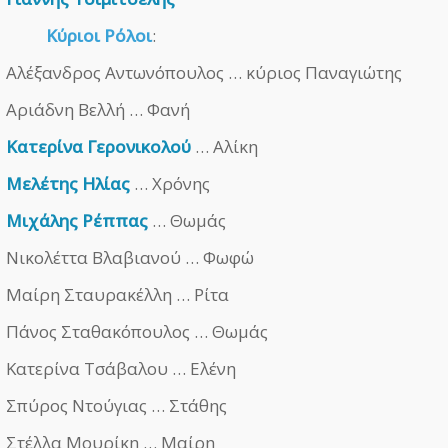
Κύριοι Ρόλοι
:
Αλέξανδρος Αντωνόπουλος … κύριος Παναγιώτης
Αριάδνη Βελλή … Φανή
Κατερίνα Γερονικολού
… Αλίκη
Μελέτης Ηλίας
… Χρόνης
Μιχάλης Ρέππας
… Θωμάς
Νικολέττα Βλαβιανού … Φωφώ
Μαίρη Σταυρακέλλη … Ρίτα
Πάνος Σταθακόπουλος … Θωμάς
Κατερίνα Τσάβαλου … Ελένη
Σπύρος Ντούγιας … Στάθης
Στέλλα Μουρίκη … Μαίρη