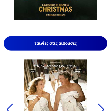
1
/
85
ταινίες στις αίθουσες