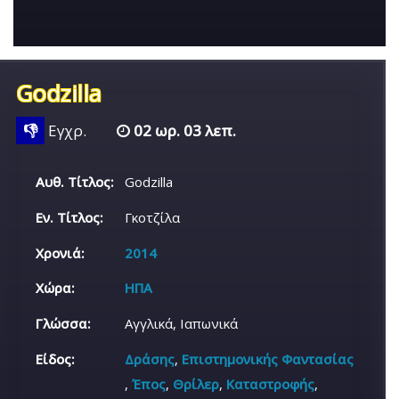
Godzilla
👎
Εγχρ.
02 ωρ. 03 λεπ.
Αυθ. Τίτλος:
Godzilla
Εν. Τίτλος:
Γκοτζίλα
Χρονιά:
2014
Χώρα:
ΗΠΑ
Γλώσσα:
Αγγλικά, Ιαπωνικά
Είδος:
Δράσης
,
Επιστημονικής Φαντασίας
,
Έπος
,
Θρίλερ
,
Καταστροφής
,