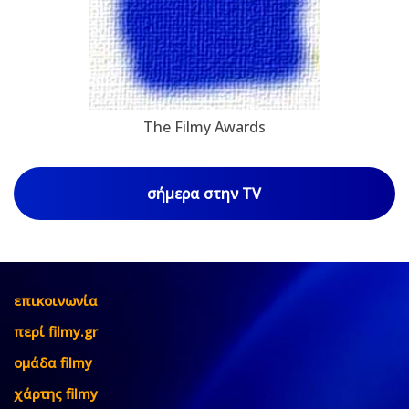
The Filmy Awards
σήμερα στην TV
επικοινωνία
περί filmy.gr
ομάδα filmy
χάρτης filmy