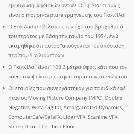
εμψύχωση ψηφιακών όντων. Ο T.J. Storm όμως
είναι ο motion-capture ερμηνευτής του Γκοτζίλα.
Ο Erik Aadahl βελτίωσε τον ήχο του βρυχηθμού
του τέρατος με βάση την ταινία του 1954, ενώ
εκτιμήθηκε ότι αυτός “ακούγονταν” σε απόσταση
περίπου 5 χιλιομέτρων.
Ο Γκοτζίλα “είναι” 108,2 μέτρα ύφος, κάτι που τον
κάνει τον ψηλότερο στην ιστορία των ταινιών του.
Οι εταιρίες που συνεργάστηκαν για τα ειδικά εφέ
ήταν οι: Moving Picture Company (MPC), Double
Negative, Weta Digital, Amalgamated Dynamics,
ComputerCafe/CafeFX, Lidar VFX, Scanline VFX,
Stereo D και The Third Floor.