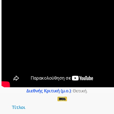
Διεθνής Κριτική (μ.ο.)
: Θετική.
Τίτλοι