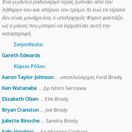
Ένα γιγάντιο ραδιενεργό τέρας ξυπνάει από τον
λήθαργο του και σπέρνει τον τρόμο. Κι ενώ τα τέρατα
δεν είναι μονάχα ένα, ο υπολοχαγός Φορντ φαντάζει
ως ο μόνος που μπορεί να τερματίσει αυτή την
καταστροφή.
Σκηνοθεσία
:
Gareth Edwards
Κύριοι Ρόλοι
:
Aaron Taylor-Johnson
… υποπλοίαρχος Ford Brody
Ken Watanabe
… Δρ Ishiro Serizawa
Elizabeth Olsen
… Elle Brody
Bryan Cranston
… Joe Brody
Juliette Binoche
… Sandra Brody
Sally Hawkins
… Δρ Vivienne Graham