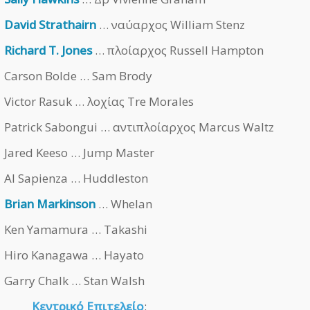
David Strathairn
… ναύαρχος William Stenz
Richard T. Jones
… πλοίαρχος Russell Hampton
Carson Bolde … Sam Brody
Victor Rasuk … λοχίας Tre Morales
Patrick Sabongui … αντιπλοίαρχος Marcus Waltz
Jared Keeso … Jump Master
Al Sapienza … Huddleston
Brian Markinson
… Whelan
Ken Yamamura … Takashi
Hiro Kanagawa … Hayato
Garry Chalk … Stan Walsh
Κεντρικό Επιτελείο
: