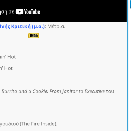
θνής Κριτική (μ.ο.)
: Μέτρια.
min’ Hot
n’ Hot
A Burrito and a Cookie: From Janitor to Executive
του
υδιού (The Fire Inside).