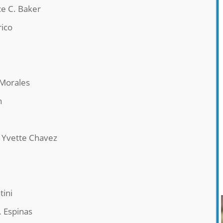
e C. Baker
ico
Morales
n
a Yvette Chavez
tini
. Espinas