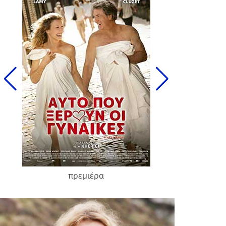
πρεμιέρα
François