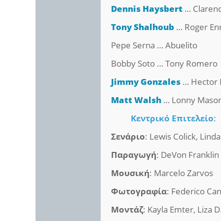
Dennis Haysbert
… Clarenc
Tony Shalhoub
… Roger Enr
Pepe Serna … Abuelito
Bobby Soto … Tony Romero
Jimmy Gonzales
… Hector 
Matt Walsh
… Lonny Maso
Κεντρικό Επιτελείο
:
Σενάριο
: Lewis Colick, Lind
Παραγωγή
: DeVon Franklin
Μουσική
: Marcelo Zarvos
Φωτογραφία
: Federico Can
Μοντάζ
: Kayla Emter, Liza D