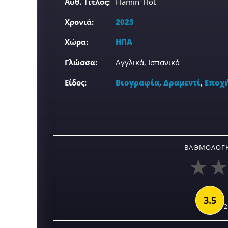
Αυθ. Τίτλος:
Flamin' Hot
Χρονιά:
2023
Χώρα:
ΗΠΑ
Γλώσσα:
Αγγλικά, Ισπανικά
Είδος:
Βιογραφία
,
Δραμεντί
,
Εποχ
ΒΑΘΜΟΛΟΓΉ
3.5
2