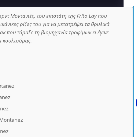
αρντ Μοντανιές, του επιστάτη της Frito Lay που
ικάνικες ρίζες του για να μετατρέψει τα θρυλικά
νακ που τάραξε τη βιομηχανία τροφίμων κι έγινε
π κουλτούρας.
ntanez
anez
anez
 Montanez
anez