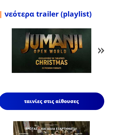
|
νεότερα trailer (playlist)
1
/
85
ταινίες στις αίθουσες