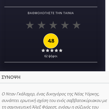
ΒΑΘΜΟΛΟΓΉΣΤΕ ΤΗΝ ΤΑΙΝΊΑ
4.8
62 ψήφοι
ΣΥΝΟΨΗ
Ο Νταν Γκάλαχερ, ένας δικηγόρος της Νέας Υόρκης,
συνάπτει ερωτική σχέση του ενός σαββατοκύριακου με
τη σαγηνευτική Άλεξ Φόρεστ, ενόσω η σύζυγός του