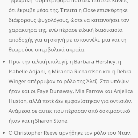
“βρώμικη” συμπεριφορά που δεν πίστευε κανείς
ότι έκρυβε μέσα της. Έπειτα η Close επισκέφτηκε
διάφορους ψυχολόγους, ώστε να κατανοήσει τον
χαρακτήρα της, ενώ πέρασε ειδική διαδικασία
αποδοχής για τη σκηνή με το κουνέλι, μια και τη
θεωρούσε υπερβολικά ακραία.
Πριν την τελική επιλογή, η Barbara Hershey, η
Isabelle Adjani, η Miranda Richardson και η Debra
Winger απέρριψαν το ρόλο της Άλεξ. Στα υπόψιν
ήταν και οι Faye Dunaway, Mia Farrow και Anjelica
Huston, αλλά ποτέ δεν εμφανίστηκαν για οντισιόν.
Ανάμεσα σε αυτές που πέρασαν από δοκιμαστικό
ήταν και η Sharon Stone.
Ο Christopher Reeve αρνήθηκε τον ρόλο του Νταν.