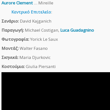
Aurore Clement
… Mireille
Κεντρικό Επιτελείο
:
Σενάριο:
David Kajganich
Παραγωγή:
Michael Costigan,
Luca Guadagnino
Φωτογραφία:
Yorick Le Saux
Μοντάζ:
Walter Fasano
Σκηνικά:
Maria Djurkovic
Κοστούμια:
Giulia Piersanti