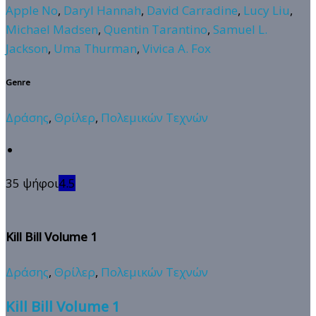
Apple No
,
Daryl Hannah
,
David Carradine
,
Lucy Liu
,
Michael Madsen
,
Quentin Tarantino
,
Samuel L.
Jackson
,
Uma Thurman
,
Vivica A. Fox
Genre
Δράσης
,
Θρίλερ
,
Πολεμικών Τεχνών
35 ψήφοι
4.5
Kill Bill Volume 1
Δράσης
,
Θρίλερ
,
Πολεμικών Τεχνών
Kill Bill Volume 1