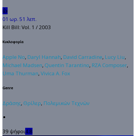
👍
01 ωρ. 51 λεπ.
Kill Bill: Vol. 1
/ 2003
Κυκλοφορία
Apple No
,
Daryl Hannah
,
David Carradine
,
Lucy Liu
,
Michael Madsen
,
Quentin Tarantino
,
RZA Composer
,
Uma Thurman
,
Vivica A. Fox
Genre
Δράσης
,
Θρίλερ
,
Πολεμικών Τεχνών
39 ψήφοι
4.8