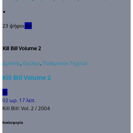
23 ψήφοι
4.4
Kill Bill Volume 2
Δράσης
,
Θρίλερ
,
Πολεμικών Τεχνών
Kill Bill Volume 2
👍
02 ωρ. 17 λεπ.
Kill Bill: Vol. 2
/ 2004
Κυκλοφορία