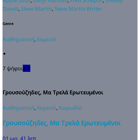
Apple Subs
,
Daryl Hannah
,
Fred Schepisi
,
Shelley
Duvall
,
Steve Martin
,
Steve Martin Writer
Genre
Αισθηματική
,
Κομεντί
7 ψήφοι
4.4
Γρουσούζηδες, Μα Τρελά Ερωτευμένοι
Αισθηματική
,
Κομεντί
,
Κωμωδία
Γρουσούζηδες, Μα Τρελά Ερωτευμένοι
01 ωρ. 41 λεπ.