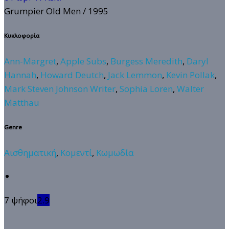
Grumpier Old Men
/ 1995
Κυκλοφορία
Ann-Margret
,
Apple Subs
,
Burgess Meredith
,
Daryl
Hannah
,
Howard Deutch
,
Jack Lemmon
,
Kevin Pollak
,
Mark Steven Johnson Writer
,
Sophia Loren
,
Walter
Matthau
Genre
Αισθηματική
,
Κομεντί
,
Κωμωδία
7 ψήφοι
2.9