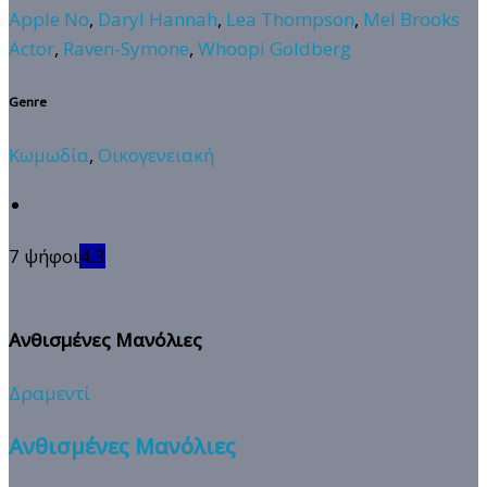
Apple No
,
Daryl Hannah
,
Lea Thompson
,
Mel Brooks
Actor
,
Raven-Symone
,
Whoopi Goldberg
Genre
Κωμωδία
,
Οικογενειακή
7 ψήφοι
4.3
Ανθισμένες Μανόλιες
Δραμεντί
Ανθισμένες Μανόλιες