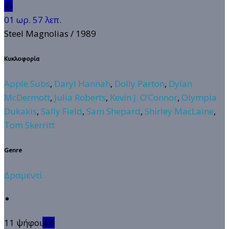
👍
01 ωρ. 57 λεπ.
Steel Magnolias
/ 1989
Κυκλοφορία
Apple Subs
,
Daryl Hannah
,
Dolly Parton
,
Dylan
McDermott
,
Julia Roberts
,
Kevin J. O’Connor
,
Olympia
Dukakis
,
Sally Field
,
Sam Shepard
,
Shirley MacLaine
,
Tom Skerritt
Genre
Δραμεντί
11 ψήφοι
4.6