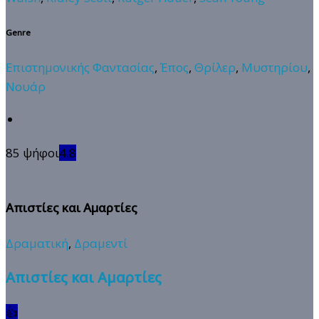
Genre
Επιστημονικής Φαντασίας
,
Έπος
,
Θρίλερ
,
Μυστηρίου
,
Νουάρ
85 ψήφοι
4.8
Απιστίες και Αμαρτίες
Δραματική
,
Δραμεντί
Απιστίες και Αμαρτίες
👍