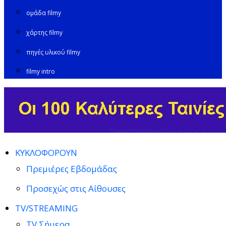
ομάδα filmy
χάρτης filmy
πηγές υλικού filmy
filmy intro
ΚΥΚΛΟΦΟΡΟΥΝ
Πρεμιέρες Εβδομάδας
Προσεχώς στις Αίθουσες
TV/STREAMING
TV Σήμερα