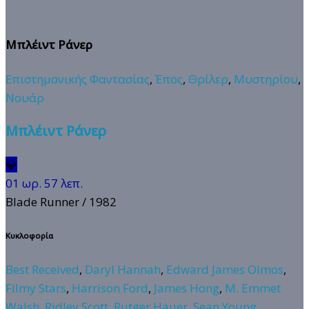
Μπλέιντ Ράνερ
Επιστημονικής Φαντασίας
,
Έπος
,
Θρίλερ
,
Μυστηρίου
,
Νουάρ
Μπλέιντ Ράνερ
💎
01 ωρ. 57 λεπ.
Blade Runner
/ 1982
Κυκλοφορία
Best Received
,
Daryl Hannah
,
Edward James Olmos
,
Filmy Stars
,
Harrison Ford
,
James Hong
,
M. Emmet
Walsh
,
Ridley Scott
,
Rutger Hauer
,
Sean Young