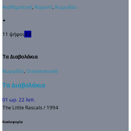
Αισθηματική
,
Κομεντί
,
Κωμωδία
11 ψήφοι
4.3
Τα Διαβολάκια
Κωμωδία
,
Οικογενειακή
Τα Διαβολάκια
01 ωρ. 22 λεπ.
The Little Rascals
/ 1994
Κυκλοφορία