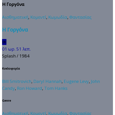
Η Γοργόνα
Αισθηματική
,
Κομεντί
,
Κωμωδία
,
Φαντασίας
Η Γοργόνα
🆗
01 ωρ. 51 λεπ.
Splash
/ 1984
Κυκλοφορία
Bill Smitrovich
,
Daryl Hannah
,
Eugene Levy
,
John
Candy
,
Ron Howard
,
Tom Hanks
Genre
Αισθηματική
,
Κομεντί
,
Κωμωδία
,
Φαντασίας