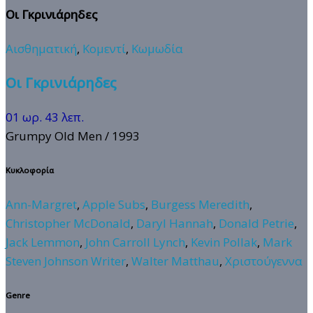
Οι Γκρινιάρηδες
Αισθηματική
,
Κομεντί
,
Κωμωδία
Οι Γκρινιάρηδες
01 ωρ. 43 λεπ.
Grumpy Old Men
/ 1993
Κυκλοφορία
Ann-Margret
,
Apple Subs
,
Burgess Meredith
,
Christopher McDonald
,
Daryl Hannah
,
Donald Petrie
,
Jack Lemmon
,
John Carroll Lynch
,
Kevin Pollak
,
Mark
Steven Johnson Writer
,
Walter Matthau
,
Χριστούγεννα
Genre