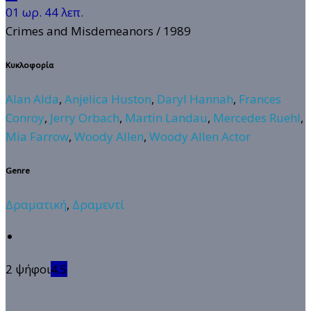
01 ωρ. 44 λεπ.
Crimes and Misdemeanors
/ 1989
Κυκλοφορία
Alan Alda
,
Anjelica Huston
,
Daryl Hannah
,
Frances
Conroy
,
Jerry Orbach
,
Martin Landau
,
Mercedes Ruehl
,
Mia Farrow
,
Woody Allen
,
Woody Allen Actor
Genre
Δραματική
,
Δραμεντί
2 ψήφοι
4.5