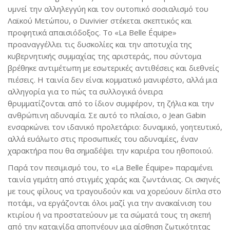
υμνεί την αλληλεγγύη και τον ουτοπικό σοσιαλισμό του
Λαϊκού Μετώπου, ο Duvivier στέκεται σκεπτικός και
προφητικά απαισιόδοξος. Το «La Belle Équipe»
προαναγγέλλει τις δυσκολίες και την αποτυχία της
κυβερνητικής συμμαχίας της αριστεράς, που σύντομα
βρέθηκε αντιμέτωπη με εσωτερικές αντιθέσεις και διεθνείς
πιέσεις. Η ταινία δεν είναι κομματικό μανιφέστο, αλλά μια
αλληγορία για το πώς τα συλλογικά όνειρα
θρυμματίζονται από το ίδιον συμφέρον, τη ζήλια και την
ανθρώπινη αδυναμία. Σε αυτό το πλαίσιο, ο Jean Gabin
ενσαρκώνει τον ιδανικό προλετάριο: δυναμικό, γοητευτικό,
αλλά ευάλωτο στις προσωπικές του αδυναμίες, έναν
χαρακτήρα που θα σημαδέψει την καριέρα του ηθοποιού.
Παρά τον πεσιμισμό του, το «La Belle Équipe» παραμένει
ταινία γεμάτη από στιγμές χαράς και ζωντάνιας. Οι σκηνές
με τους φίλους να τραγουδούν και να χορεύουν δίπλα στο
ποτάμι, να εργάζονται όλοι μαζί για την ανακαίνιση του
κτιρίου ή να προστατεύουν με τα σώματά τους τη σκεπή
από την καταιγίδα αποπνέουν μια αίσθηση ζωτικότητας