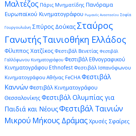
Μαλτέζος
Πανόραμα
Πάρις Μνηματίδης
Ευρωπαϊκού Κινηματογράφου
Σοφία
Ρωμανός Αναστασίου
Σταύρος
Σπύρος Δούκας
Γουργουλιάνη
Γανωτής
Ταινιοθήκη Ελλάδος
Φίλιππος Χατζίκος
Φεστιβάλ Βενετίας
Φεστιβάλ
Φεστιβάλ Εθνογραφικού
Γαλλόφωνου Κινηματογράφου
Κινηματογράφου Ethnofest
Φεστιβάλ Ισπανόφωνου
Φεστιβάλ
Κινηματογράφου Αθήνας FeCHA
Καννών
Φεστιβάλ Κινηματογράφου
Φεστιβάλ Ολυμπίας για
Θεσσαλονίκης
Φεστιβάλ Ταινιών
Παιδιά και Νέους
Μικρού Μήκους Δράμας
Χρυσές Σφαίρες