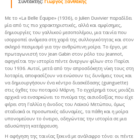
Συντάκτης:
Γιώργος Ξανθάκης
Με το «La Belle Équipe» (1936), ο Julien Duvivier παραδίδει
μία από τις πιο χαρακτηριστικές, αλλά και αμφίσημες,
δημιουργίες του γαλλικού μεσοπολέμου, μια ταινία που
ισορροπεί ανάμεσα στη χαρά της συλλογικότητας και στον
σκληρό πεσιμισμό για την ανθρώπινη μοίρα. Το έργο, με
πρωταγωνιστή τον Jean Gabin στον ρόλο του Jeannot,
αφηγείται την ιστορία πέντε άνεργων φίλων στο Παρίσι
του 1936. Αυτοί, μετά από την απροσδόκητη νίκη τους στη
λοταρία, αποφασίζουν να ενώσουν τις δυνάμεις τους και
να δημιουργήσουν ένα κέντρο διασκέδασης (guinguette)
στις όχθες του ποταμού Μάρνη. Το εγχείρημά τους μοιάζει
αρχικά να ενσαρκώνει το πνεύμα της αισιοδοξίας που είχε
φέρει στη Γαλλία η άνοδος του Λαϊκού Μετώπου, όμως
σταδιακά οι προσωπικές αδυναμίες, τα πάθη και η μοίρα
υπονομεύουν το όνειρο, οδηγώντας την ιστορία σε μια
αδυσώπητη κατάρρευση.
Η αφήγηση της ταινίας ξεκινά με ανάλαφρο τόνο: οι πέντε