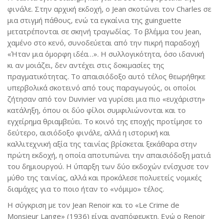
φινάλε. Στην αρχική εκδοχή, ο Jean σκοτώνει τον Charles σε
μια στιγμή πάθους, ενώ τα εγκαίνια της guinguette
μετατρέπονται σε σκηνή τραγωδίας. Το βλέμμα του Jean,
χαμένο στο κενό, συνοδεύεται από την πικρή παραδοχή
«Ήταν μια όμορφη ιδέα…». Η συλλογικότητα, όσο ιδανική
κι αν μοιάζει, δεν αντέχει στις δοκιμασίες της
πραγματικότητας. Το απαισιόδοξο αυτό τέλος θεωρήθηκε
υπερβολικά σκοτεινό από τους παραγωγούς, οι οποίοι
ζήτησαν από τον Duvivier να γυρίσει μια πιο «ευχάριστη»
κατάληξη, όπου οι δύο φίλοι συμφιλιώνονται και το
εγχείρημα θριαμβεύει. Το κοινό της εποχής προτίμησε το
δεύτερο, αισιόδοξο φινάλε, αλλά η ιστορική και
καλλιτεχνική αξία της ταινίας βρίσκεται ξεκάθαρα στην
πρώτη εκδοχή, η οποία αποτυπώνει την απαισιόδοξη ματιά
του δημιουργού. Η ύπαρξη των δύο εκδοχών ενίσχυσε τον
μύθο της ταινίας, αλλά και προκάλεσε πολυετείς νομικές
διαμάχες για το ποιο ήταν το «νόμιμο» τέλος.
Η σύγκριση με τον Jean Renoir και το «Le Crime de
Monsieur Lange» (1936) είναι αναπόφευκτη. Ενώ ο Renoir