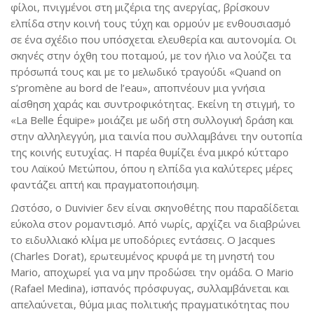
φίλοι, πνιγμένοι στη μιζέρια της ανεργίας, βρίσκουν
ελπίδα στην κοινή τους τύχη και ορμούν με ενθουσιασμό
σε ένα σχέδιο που υπόσχεται ελευθερία και αυτονομία. Οι
σκηνές στην όχθη του ποταμού, με τον ήλιο να λούζει τα
πρόσωπά τους και με το μελωδικό τραγούδι «Quand on
s’promène au bord de l’eau», αποπνέουν μια γνήσια
αίσθηση χαράς και συντροφικότητας. Εκείνη τη στιγμή, το
«La Belle Équipe» μοιάζει με ωδή στη συλλογική δράση και
στην αλληλεγγύη, μια ταινία που συλλαμβάνει την ουτοπία
της κοινής ευτυχίας. Η παρέα θυμίζει ένα μικρό κύτταρο
του Λαϊκού Μετώπου, όπου η ελπίδα για καλύτερες μέρες
φαντάζει απτή και πραγματοποιήσιμη.
Ωστόσο, ο Duvivier δεν είναι σκηνοθέτης που παραδίδεται
εύκολα στον ρομαντισμό. Από νωρίς, αρχίζει να διαβρώνει
το ειδυλλιακό κλίμα με υποδόριες εντάσεις. Ο Jacques
(Charles Dorat), ερωτευμένος κρυφά με τη μνηστή του
Mario, αποχωρεί για να μην προδώσει την ομάδα. Ο Mario
(Rafael Medina), iσπανός πρόσφυγας, συλλαμβάνεται και
απελαύνεται, θύμα μιας πολιτικής πραγματικότητας που