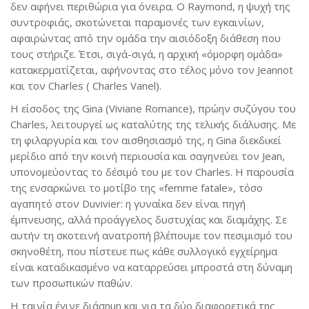
δεν αφήνει περιθώρια για όνειρα. Ο Raymond, η ψυχή της
συντροφιάς, σκοτώνεται παραμονές των εγκαινίων,
αφαιρώντας από την ομάδα την αισιόδοξη διάθεση που
τους στήριζε. Έτσι, σιγά-σιγά, η αρχική «όμορφη ομάδα»
κατακερματίζεται, αφήνοντας στο τέλος μόνο τον Jeannot
και τον Charles ( Charles Vanel).
Η είσοδος της Gina (Viviane Romance), πρώην συζύγου του
Charles, λειτουργεί ως καταλύτης της τελικής διάλυσης. Με
τη φιλαργυρία και τον αισθησιασμό της, η Gina διεκδικεί
μερίδιο από την κοινή περιουσία και σαγηνεύει τον Jean,
υπονομεύοντας το δέσιμό του με τον Charles. Η παρουσία
της ενσαρκώνει το μοτίβο της «femme fatale», τόσο
αγαπητό στον Duvivier: η γυναίκα δεν είναι πηγή
έμπνευσης, αλλά προάγγελος δυστυχίας και διαμάχης. Σε
αυτήν τη σκοτεινή ανατροπή βλέπουμε τον πεσιμισμό του
σκηνοθέτη, που πίστευε πως κάθε συλλογικό εγχείρημα
είναι καταδικασμένο να καταρρεύσει μπροστά στη δύναμη
των προσωπικών παθών.
Η ταινία έγινε διάσημη και για τα δύο διαφορετικά της