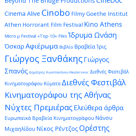
CineDoc
Beyond The Bridge Productions
Cinobo
Cinema Alive
Goethe Institut
Filmy
Kino Athens
Athen
Horrorant Film Festival
Ίδρυμα Ωνάση
Micro μ Festival
«Top-10» Files
Αφιέρωμα
Όσκαρ
Βραβεία Ίρις
Βιβλίο
Γιώργος Ξανθάκης
Γιώργος
Σπανός
Διεθνές Φεστιβάλ
Δημήτρης Κωνσταντίνου-Hautecoeur
Διεθνές Φεστιβάλ
Κινηματογράφου Κύματα
Κινηματογράφου της Αθήνας
Νύχτες Πρεμιέρας
Ελεύθερα άρθρα
Νάνσυ
Ευρωπαϊκά Βραβεία Κινηματογράφου
Ορέστης
Νίκος Ρέντζος
Μιχαηλίδου