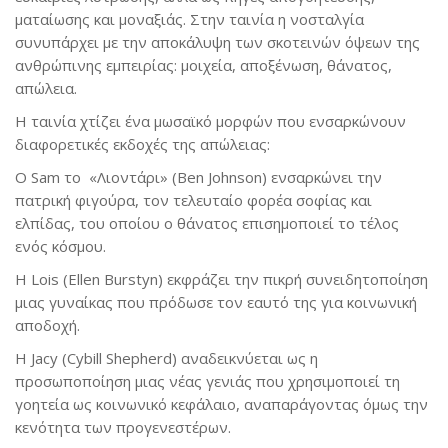
ματαίωσης και μοναξιάς. Στην ταινία η νοσταλγία
συνυπάρχει με την αποκάλυψη των σκοτεινών όψεων της
ανθρώπινης εμπειρίας: μοιχεία, αποξένωση, θάνατος,
απώλεια.
Η ταινία χτίζει ένα μωσαϊκό μορφών που ενσαρκώνουν
διαφορετικές εκδοχές της απώλειας:
Ο Sam το «Λιοντάρι» (Ben Johnson) ενσαρκώνει την
πατρική φιγούρα, τον τελευταίο φορέα σοφίας και
ελπίδας, του οποίου ο θάνατος επισημοποιεί το τέλος
ενός κόσμου.
Η Lois (Ellen Burstyn) εκφράζει την πικρή συνειδητοποίηση
μιας γυναίκας που πρόδωσε τον εαυτό της για κοινωνική
αποδοχή.
Η Jacy (Cybill Shepherd) αναδεικνύεται ως η
προσωποποίηση μιας νέας γενιάς που χρησιμοποιεί τη
γοητεία ως κοινωνικό κεφάλαιο, αναπαράγοντας όμως την
κενότητα των προγενεστέρων.