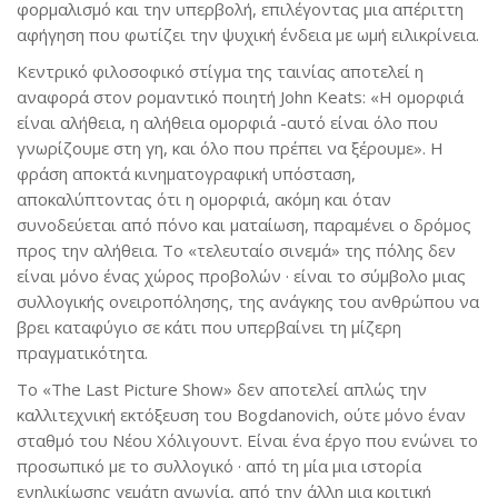
φορμαλισμό και την υπερβολή, επιλέγοντας μια απέριττη
αφήγηση που φωτίζει την ψυχική ένδεια με ωμή ειλικρίνεια.
Κεντρικό φιλοσοφικό στίγμα της ταινίας αποτελεί η
αναφορά στον ρομαντικό ποιητή John Keats: «Η ομορφιά
είναι αλήθεια, η αλήθεια ομορφιά -αυτό είναι όλο που
γνωρίζουμε στη γη, και όλο που πρέπει να ξέρουμε». Η
φράση αποκτά κινηματογραφική υπόσταση,
αποκαλύπτοντας ότι η ομορφιά, ακόμη και όταν
συνοδεύεται από πόνο και ματαίωση, παραμένει ο δρόμος
προς την αλήθεια. Το «τελευταίο σινεμά» της πόλης δεν
είναι μόνο ένας χώρος προβολών · είναι το σύμβολο μιας
συλλογικής ονειροπόλησης, της ανάγκης του ανθρώπου να
βρει καταφύγιο σε κάτι που υπερβαίνει τη μίζερη
πραγματικότητα.
Το «The Last Picture Show» δεν αποτελεί απλώς την
καλλιτεχνική εκτόξευση του Bogdanovich, ούτε μόνο έναν
σταθμό του Νέου Χόλιγουντ. Είναι ένα έργο που ενώνει το
προσωπικό με το συλλογικό · από τη μία μια ιστορία
ενηλικίωσης γεμάτη αγωνία, από την άλλη μια κριτική