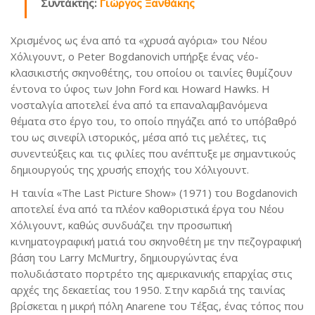
Συντάκτης:
Γιώργος Ξανθάκης
Χρισμένος ως ένα από τα «χρυσά αγόρια» του Νέου
Χόλιγουντ, ο Peter Bogdanovich υπήρξε ένας νέο-
κλασικιστής σκηνοθέτης, του οποίου οι ταινίες θυμίζουν
έντονα το ύφος των John Ford και Howard Hawks. Η
νοσταλγία αποτελεί ένα από τα επαναλαμβανόμενα
θέματα στο έργο του, το οποίο πηγάζει από το υπόβαθρό
του ως σινεφίλ ιστορικός, μέσα από τις μελέτες, τις
συνεντεύξεις και τις φιλίες που ανέπτυξε με σημαντικούς
δημιουργούς της χρυσής εποχής του Χόλιγουντ.
Η ταινία «The Last Picture Show» (1971) του Bogdanovich
αποτελεί ένα από τα πλέον καθοριστικά έργα του Νέου
Χόλιγουντ, καθώς συνδυάζει την προσωπική
κινηματογραφική ματιά του σκηνοθέτη με την πεζογραφική
βάση του Larry McMurtry, δημιουργώντας ένα
πολυδιάστατο πορτρέτο της αμερικανικής επαρχίας στις
αρχές της δεκαετίας του 1950. Στην καρδιά της ταινίας
βρίσκεται η μικρή πόλη Anarene του Τέξας, ένας τόπος που