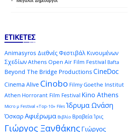
Μεγάλοι Δημιουργοί
ΕΤΙΚΈΤΕΣ
Animasyros Διεθνές Φεστιβάλ Κινουμένων
Σχεδίων
Athens Open Air Film Festival
Bafta
CineDoc
Beyond The Bridge Productions
Cinobo
Cinema Alive
Goethe Institut
Filmy
Kino Athens
Athen
Horrorant Film Festival
Ίδρυμα Ωνάση
Micro μ Festival
«Top-10» Files
Αφιέρωμα
Όσκαρ
Βραβεία Ίρις
Βιβλίο
Γιώργος Ξανθάκης
Γιώργος