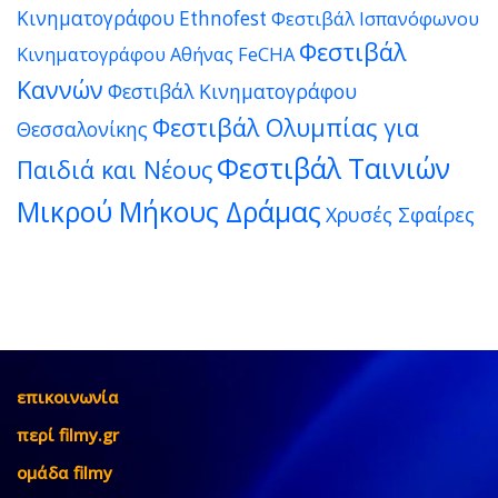
Κινηματογράφου Ethnofest
Φεστιβάλ Ισπανόφωνου
Φεστιβάλ
Κινηματογράφου Αθήνας FeCHA
Καννών
Φεστιβάλ Κινηματογράφου
Φεστιβάλ Ολυμπίας για
Θεσσαλονίκης
Φεστιβάλ Ταινιών
Παιδιά και Νέους
Μικρού Μήκους Δράμας
Χρυσές Σφαίρες
επικοινωνία
περί filmy.gr
ομάδα filmy