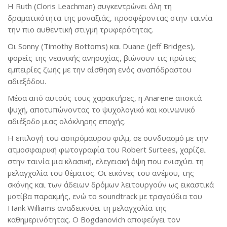
Η Ruth (Cloris Leachman) συγκεντρώνει όλη τη
δραματικότητα της μοναξιάς, προσφέροντας στην ταινία
την πιο αυθεντική στιγμή τρυφερότητας.
Οι Sonny (Timothy Bottoms) και Duane (Jeff Bridges),
φορείς της νεανικής ανησυχίας, βιώνουν τις πρώτες
εμπειρίες ζωής με την αίσθηση ενός αναπόδραστου
αδιεξόδου.
Μέσα από αυτούς τους χαρακτήρες, η Anarene αποκτά
ψυχή, αποτυπώνοντας το ψυχολογικό και κοινωνικό
αδιέξοδο μιας ολόκληρης εποχής.
Η επιλογή του ασπρόμαυρου φιλμ, σε συνδυασμό με την
ατμοσφαιρική φωτογραφία του Robert Surtees, χαρίζει
στην ταινία μια κλασική, ελεγειακή όψη που ενισχύει τη
μελαγχολία του θέματος. Οι εικόνες του ανέμου, της
σκόνης και των άδειων δρόμων λειτουργούν ως εικαστικά
μοτίβα παρακμής, ενώ το soundtrack με τραγούδια του
Hank Williams αναδεικνύει τη μελαγχολία της
καθημερινότητας. Ο Bogdanovich αποφεύγει τον