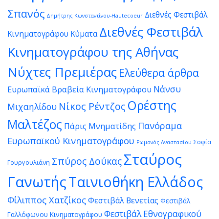
Σπανός
Διεθνές Φεστιβάλ
Δημήτρης Κωνσταντίνου-Hautecoeur
Διεθνές Φεστιβάλ
Κινηματογράφου Κύματα
Κινηματογράφου της Αθήνας
Νύχτες Πρεμιέρας
Ελεύθερα άρθρα
Νάνσυ
Ευρωπαϊκά Βραβεία Κινηματογράφου
Ορέστης
Νίκος Ρέντζος
Μιχαηλίδου
Μαλτέζος
Πανόραμα
Πάρις Μνηματίδης
Ευρωπαϊκού Κινηματογράφου
Σοφία
Ρωμανός Αναστασίου
Σταύρος
Σπύρος Δούκας
Γουργουλιάνη
Γανωτής
Ταινιοθήκη Ελλάδος
Φίλιππος Χατζίκος
Φεστιβάλ Βενετίας
Φεστιβάλ
Φεστιβάλ Εθνογραφικού
Γαλλόφωνου Κινηματογράφου