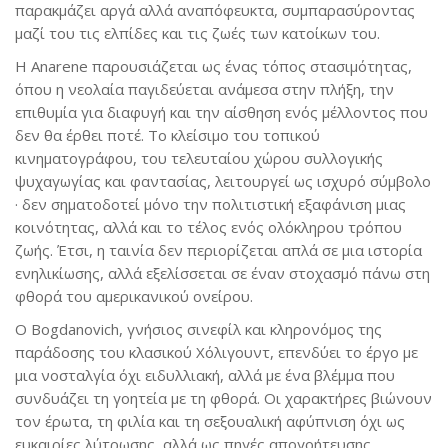
παρακμάζει αργά αλλά αναπόφευκτα, συμπαρασύροντας
μαζί του τις ελπίδες και τις ζωές των κατοίκων του.
Η Anarene παρουσιάζεται ως ένας τόπος στασιμότητας,
όπου η νεολαία παγιδεύεται ανάμεσα στην πλήξη, την
επιθυμία για διαφυγή και την αίσθηση ενός μέλλοντος που
δεν θα έρθει ποτέ. Το κλείσιμο του τοπικού
κινηματογράφου, του τελευταίου χώρου συλλογικής
ψυχαγωγίας και φαντασίας, λειτουργεί ως ισχυρό σύμβολο
· δεν σηματοδοτεί μόνο την πολιτιστική εξαφάνιση μιας
κοινότητας, αλλά και το τέλος ενός ολόκληρου τρόπου
ζωής. Έτσι, η ταινία δεν περιορίζεται απλά σε μια ιστορία
ενηλικίωσης, αλλά εξελίσσεται σε έναν στοχασμό πάνω στη
φθορά του αμερικανικού ονείρου.
Ο Bogdanovich, γνήσιος σινεφίλ και κληρονόμος της
παράδοσης του κλασικού Χόλιγουντ, επενδύει το έργο με
μια νοσταλγία όχι ειδυλλιακή, αλλά με ένα βλέμμα που
συνδυάζει τη γοητεία με τη φθορά. Οι χαρακτήρες βιώνουν
τον έρωτα, τη φιλία και τη σεξουαλική αφύπνιση όχι ως
ευκαιρίες λύτρωσης, αλλά ως πηγές απογοήτευσης,