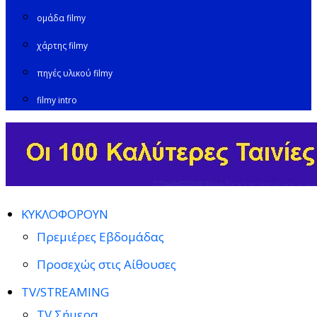
ομάδα filmy
χάρτης filmy
πηγές υλικού filmy
filmy intro
ΚΥΚΛΟΦΟΡΟΥΝ
Πρεμιέρες Εβδομάδας
Προσεχώς στις Αίθουσες
TV/STREAMING
TV Σήμερα