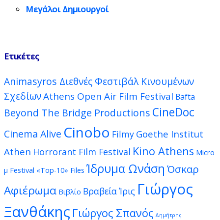
Μεγάλοι Δημιουργοί
Ετικέτες
Animasyros Διεθνές Φεστιβάλ Κινουμένων
Σχεδίων
Athens Open Air Film Festival
Bafta
CineDoc
Beyond The Bridge Productions
Cinobo
Cinema Alive
Goethe Institut
Filmy
Kino Athens
Athen
Horrorant Film Festival
Micro
Ίδρυμα Ωνάση
Όσκαρ
μ Festival
«Top-10» Files
Γιώργος
Αφιέρωμα
Βραβεία Ίρις
Βιβλίο
Ξανθάκης
Γιώργος Σπανός
Δημήτρης