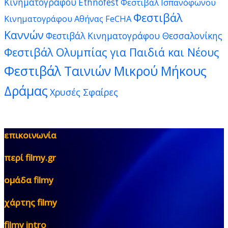
Κινηματογράφου Ethnofest
Φεστιβάλ Ισπανόφωνου
Φεστιβάλ
Κινηματογράφου Αθήνας FeCHA
Καννών
Φεστιβάλ Κινηματογράφου Θεσσαλονίκης
Φεστιβάλ Ολυμπίας για Παιδιά και Νέους
Φεστιβάλ Ταινιών Μικρού Μήκους
Δράμας
Χρυσές Σφαίρες
επικοινωνία
περί filmy.gr
ομάδα filmy
χάρτης filmy
filmy intro