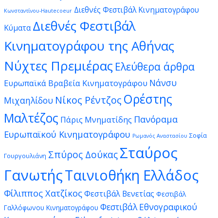
Διεθνές Φεστιβάλ Κινηματογράφου
Κωνσταντίνου-Hautecoeur
Διεθνές Φεστιβάλ
Κύματα
Κινηματογράφου της Αθήνας
Νύχτες Πρεμιέρας
Ελεύθερα άρθρα
Νάνσυ
Ευρωπαϊκά Βραβεία Κινηματογράφου
Ορέστης
Νίκος Ρέντζος
Μιχαηλίδου
Μαλτέζος
Πανόραμα
Πάρις Μνηματίδης
Ευρωπαϊκού Κινηματογράφου
Σοφία
Ρωμανός Αναστασίου
Σταύρος
Σπύρος Δούκας
Γουργουλιάνη
Γανωτής
Ταινιοθήκη Ελλάδος
Φίλιππος Χατζίκος
Φεστιβάλ Βενετίας
Φεστιβάλ
Φεστιβάλ Εθνογραφικού
Γαλλόφωνου Κινηματογράφου