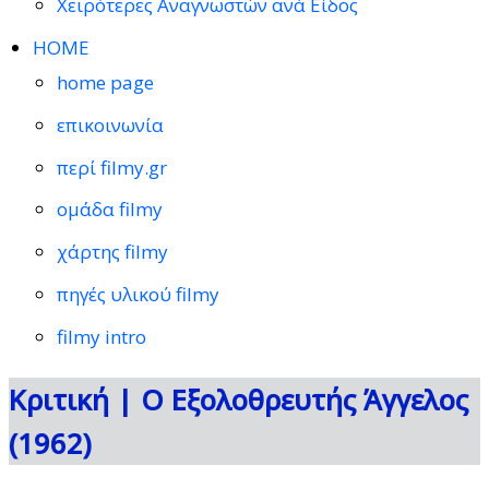
Χειρότερες Αναγνωστών ανά Είδος
HOME
home page
επικοινωνία
περί filmy.gr
ομάδα filmy
χάρτης filmy
πηγές υλικού filmy
filmy intro
Κριτική | Ο Εξολοθρευτής Άγγελος
(1962)