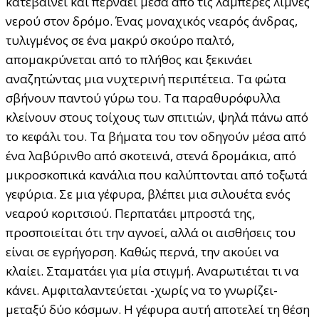
κατεβαίνει και περνάει μέσα από τις λαμπερές λίμνες
νερού στον δρόμο. Ένας μοναχικός νεαρός άνδρας,
τυλιγμένος σε ένα μακρύ σκούρο παλτό,
απομακρύνεται από το πλήθος και ξεκινάει
αναζητώντας μια νυχτερινή περιπέτεια. Τα φώτα
σβήνουν παντού γύρω του. Τα παραθυρόφυλλα
κλείνουν στους τοίχους των σπιτιών, ψηλά πάνω από
το κεφάλι του. Τα βήματα του τον οδηγούν μέσα από
ένα λαβύρινθο από σκοτεινά, στενά δρομάκια, από
μικροσκοπικά κανάλια που καλύπτονται από τοξωτά
γεφύρια. Σε μια γέφυρα, βλέπει μια σιλουέτα ενός
νεαρού κοριτσιού. Περπατάει μπροστά της,
προσποιείται ότι την αγνοεί, αλλά οι αισθήσεις του
είναι σε εγρήγορση. Καθώς περνά, την ακούει να
κλαίει. Σταματάει για μία στιγμή. Αναρωτιέται τι να
κάνει. Αμφιταλαντεύεται -χωρίς να το γνωρίζει-
μεταξύ δύο κόσμων. Η γέφυρα αυτή αποτελεί τη θέση