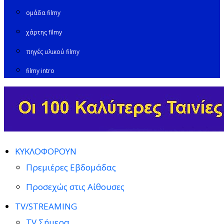
ομάδα filmy
χάρτης filmy
πηγές υλικού filmy
filmy intro
ΚΥΚΛΟΦΟΡΟΥΝ
Πρεμιέρες Εβδομάδας
Προσεχώς στις Αίθουσες
TV/STREAMING
TV Σήμερα