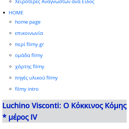
Χειρότερες Αναγνωστών ανά Είδος
HOME
home page
επικοινωνία
περί filmy.gr
ομάδα filmy
χάρτης filmy
πηγές υλικού filmy
filmy intro
Luchino Visconti: Ο Κόκκινος Κόμης
* μέρος ΙV