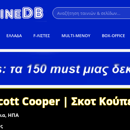
ΕΛΛΑΔΑ
F-ΛΙΣΤΕΣ
MULTI-ΜΕΝΟΥ
BOX-OFFICE
cott Cooper | Σκοτ Κούπ
νια, ΗΠΑ
ς