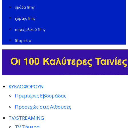
ομάδα filmy
χάρτης filmy
πηγές υλικού filmy
filmy intro
ΚΥΚΛΟΦΟΡΟΥΝ
Πρεμιέρες Εβδομάδας
Προσεχώς στις Αίθουσες
TV/STREAMING
TV Σήμερα