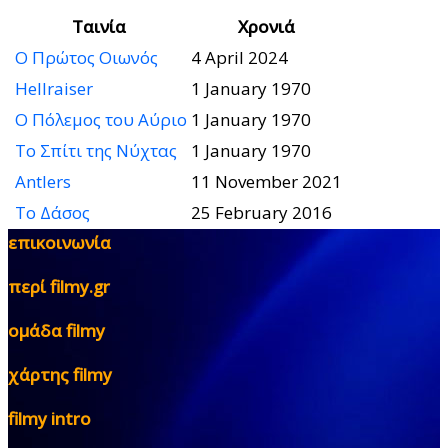
Ταινία
Χρονιά
Ο Πρώτος Οιωνός
4 April 2024
Hellraiser
1 January 1970
Ο Πόλεμος του Αύριο
1 January 1970
Το Σπίτι της Νύχτας
1 January 1970
Antlers
11 November 2021
Το Δάσος
25 February 2016
επικοινωνία
περί filmy.gr
ομάδα filmy
χάρτης filmy
filmy intro