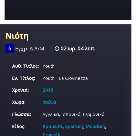
Νιότη
⭐
Εγχρ. & Α/Μ
02 ωρ. 04 λεπ.
Αυθ. Τίτλος:
Youth
Εν. Τίτλος:
Youth - La Giovinezza
Χρονιά:
2015
Χώρα:
Ιταλία
Γλώσσα:
Αγγλικά, Ισπανικά, Γερμανικά
Είδος:
Δραμεντί
,
Ερωτική
,
Μουσική
,
Σινεφίλ