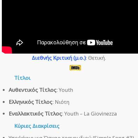
Διεθνής Κριτική (μ.ο.)
: Θετική.
Τίτλοι
Αυθεντικός Τίτλος
: Youth
Ελληνικός Τίτλος
: Νιότη
Εναλλακτικός Τίτλος
: Youth – La Giovinezza
Κύριες Διακρίσεις
Υποψήφιο για Όσκαρ τραγουδιού (Simple Song #3).