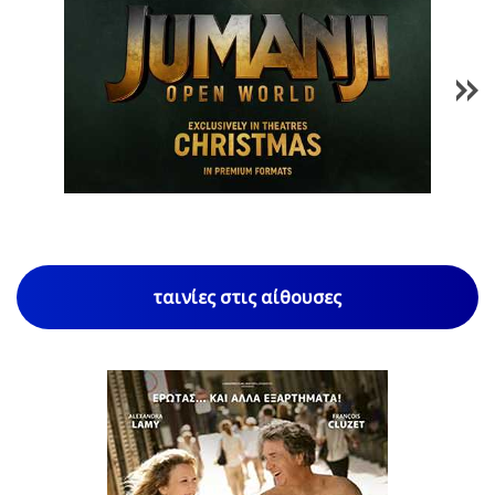
1
/
85
ταινίες στις αίθουσες