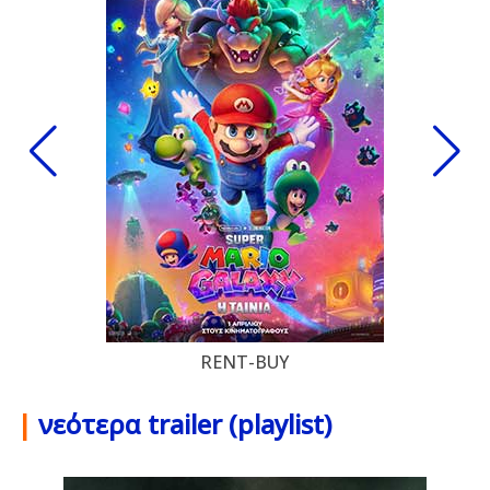
RENT-BUY
|
νεότερα trailer (playlist)