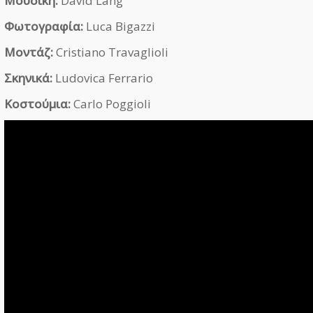
Μουσική:
David Lang
Φωτογραφία:
Luca Bigazzi
Μοντάζ:
Cristiano Travaglioli
Σκηνικά:
Ludovica Ferrario
Κοστούμια:
Carlo Poggioli