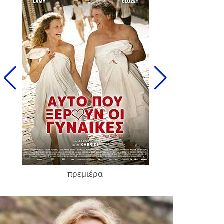
πρεμιέρα
François