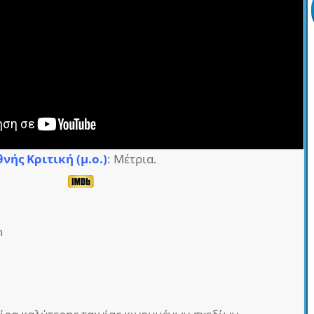
θνής Κριτική (μ.ο.)
: Μέτρια.
h