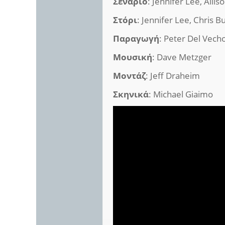
Σενάριο
: Jennifer Lee, Alli
Στόρι
: Jennifer Lee, Chris 
Παραγωγή
: Peter Del Vech
Μουσική
: Dave Metzger
Μοντάζ
: Jeff Draheim
Σκηνικά
: Michael Giaimo