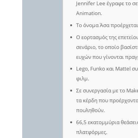
Jennifer Lee έγραφε το σε
Animation.
Το όνομα Άσα προέρχεται 
Ο εορτασμός της επετείο
σενάριο, το οποίο βασίστ
ευχών που γίνονται πραγ
Lego, Funko και Mattel σ
φιλμ.
Σε συνεργασία με το Make
τα κέρδη που προέρχονται
πουληθούν.
66,5 εκατομμύρια θεάσεις 
πλατφόρμες.