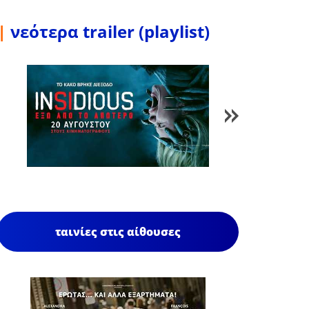
|
νεότερα trailer (playlist)
1
/
84
ταινίες στις αίθουσες