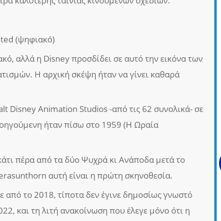
ρα καλύτερης ταινίας κινουμένων σχεδίων.
ted (ψηφιακό)
ακό, αλλά η Disney προσδίδει σε αυτό την εικόνα των
ισμών. Η αρχική σκέψη ήταν να γίνει καθαρά
lt Disney Animation Studios -από τις 62 συνολικά- σε
προηγούμενη ήταν πίσω στο 1959 (Η Ωραία
κάτι πέρα από τα δύο Ψυχρά κι Ανάποδα μετά το
erasunthorn αυτή είναι η πρώτη σκηνοθεσία.
ε από το 2018, τίποτα δεν έγινε δημοσίως γνωστό
022, και τη λιτή ανακοίνωση που έλεγε μόνο ότι η