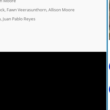
son Moore
Buck, Fawn Veerasunthorn, Allison Moore
o, Juan Pablo Reyes