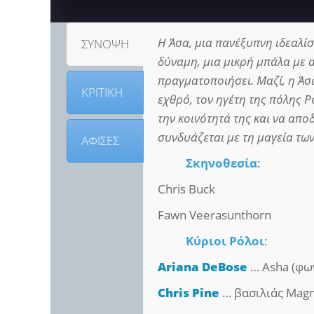
Η Άσα, μια πανέξυπνη ιδεαλίσ
ΣΥΝΟΨΗ
δύναμη, μια μικρή μπάλα με ατ
πραγματοποιήσει. Μαζί, η Άσα
ΚΡΙΤΙΚΗ
εχθρό, τον ηγέτη της πόλης 
την κοινότητά της και να απ
συνδυάζεται με τη μαγεία τω
ΑΦΙΣΕΣ
Σκηνοθεσία
:
Chris Buck
Fawn Veerasunthorn
Κύριοι Ρόλοι
:
Ariana DeBose
… Asha (φω
Chris Pine
… βασιλιάς Magn