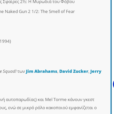
ές Σφαίρες 2½: Η Μυρωδιά του Φόβου
The Naked Gun 2 1/2: The Smell of Fear
1994)
ce Squad!
των
Jim Abrahams
,
David Zucker
,
Jerry
κηνή αυτοπαρωδίας) και Mel Torme κάνουν γκεστ
ους, ενώ σε μικρό ρόλο κακοποιού εμφανίζεται ο