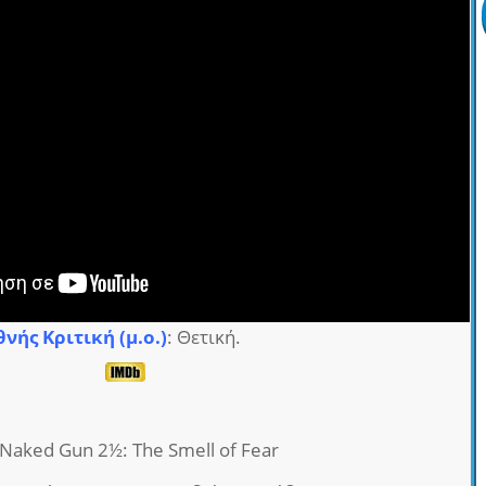
θνής Κριτική (μ.ο.)
: Θετική.
 Naked Gun 2½: The Smell of Fear