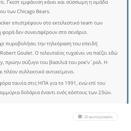
vic. Γκεστ εμφάνιση κάνει και σύσσωμη η ομάδα
υ των Chicago Bears.
ucker επιστρέφουν στο εκτελεστικό team των
 φορά δεν συνεισφέρουν στο σενάριο.
 είχε πυροβολήσει την τηλεόραση του επειδή
Robert Goulet. Ο τελευταίος τυχαίνει να παίζει εδώ
ley, πρώην σύζυγο του βασιλιά του ροκ’ν΄ρολ. Η
ι πλέον συλλεκτικό αντικείμενο.
όρα ταινία στις ΗΠΑ για το 1991, ενώ επί του
ομμύρια δολάρια έναντι ενός κόστους των 23ών.
20 φωτογραφίες