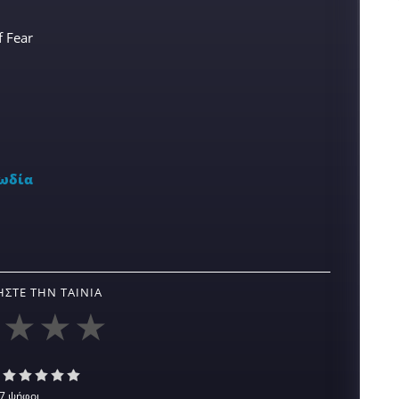
f Fear
ωδία
ΣΤΕ ΤΗΝ ΤΑΙΝΊΑ
7 ψήφοι