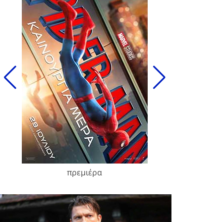
πρεμιέρα
Zendaya ⭐