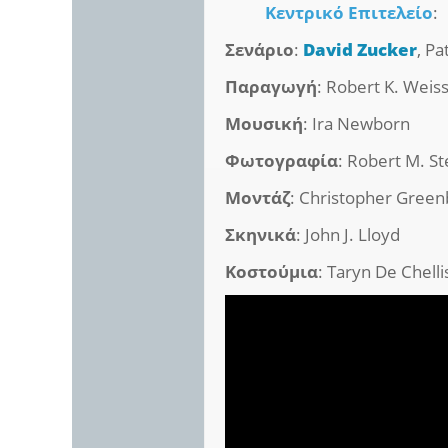
Κεντρικό Επιτελείο
:
Σενάριο
:
David Zucker
, Pa
Παραγωγή
: Robert K. Weis
Μουσική
: Ira Newborn
Φωτογραφία
: Robert M. S
Μοντάζ
: Christopher Gree
Σκηνικά
: John J. Lloyd
Κοστούμια
: Taryn De Chelli