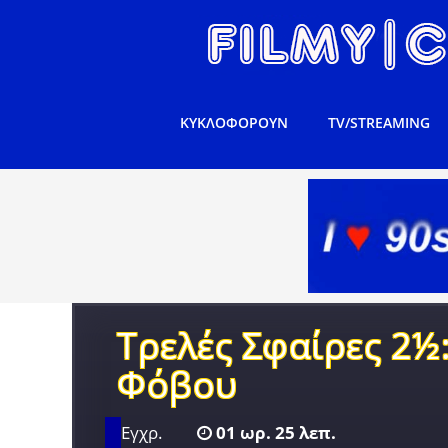
ΚΥΚΛΟΦΟΡΟΥΝ
TV/STREAMING
Τρελές Σφαίρες 2½
Φόβου
Εγχρ.
01 ωρ. 25 λεπ.