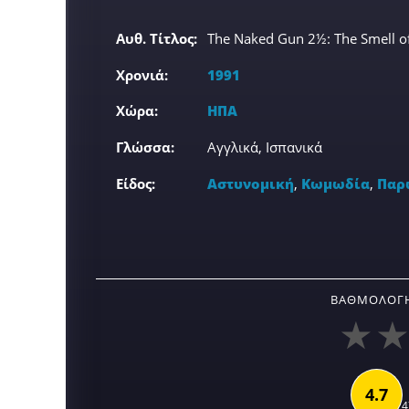
Αυθ. Τίτλος:
The Naked Gun 2½: The Smell o
Χρονιά:
1991
Χώρα:
ΗΠΑ
Γλώσσα:
Αγγλικά, Ισπανικά
Είδος:
Αστυνομική
,
Κωμωδία
,
Παρ
ΒΑΘΜΟΛΟΓΉ
4.7
4