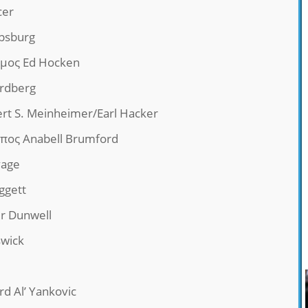
cer
psburg
μος Ed Hocken
ordberg
rt S. Meinheimer/Earl Hacker
οπος Anabell Brumford
vage
ggett
r Dunwell
swick
rd Al’ Yankovic