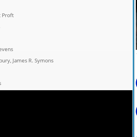
t Proft
s
tevens
nbury, James R. Symons
s