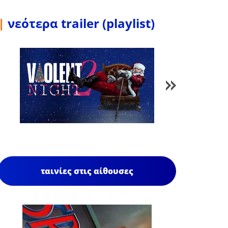
|
νεότερα trailer (playlist)
1
/
84
ταινίες στις αίθουσες