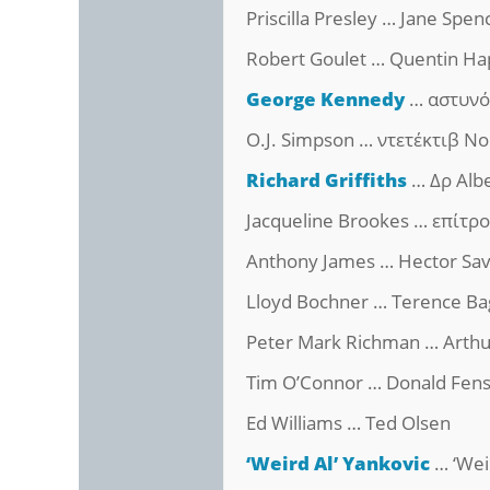
Priscilla Presley … Jane Spen
Robert Goulet … Quentin Ha
George Kennedy
… αστυνό
O.J. Simpson … ντετέκτιβ N
Richard Griffiths
… Δρ Albe
Jacqueline Brookes … επίτρ
Anthony James … Hector Sa
Lloyd Bochner … Terence Ba
Peter Mark Richman … Arthu
Tim O’Connor … Donald Fen
Ed Williams … Ted Olsen
‘Weird Al’ Yankovic
… ‘Wei