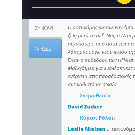
Ο αστυνόμος Φρανκ Ντρέμπιν
ΣΥΝΟΨΗ
ζωή μετά το σεξ; Ναι, ο Ντρέ
μεγαλύτερο από αυτά είναι τ
ΑΦΙΣΕΣ
Χάπσμπουργκ, νέου φίλου της
Όταν ο πρόεδρος των ΗΠΑ ανα
Μαϊνχάιμερ για εναλλακτικές
ενέργεια στις παραδοσιακές 
αντικαθιστά με σωσία.
Σκηνοθεσία
:
David Zucker
Κύριοι Ρόλοι
:
Leslie Nielsen
… αστυνόμος