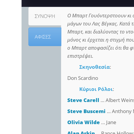
Ο Μπαρτ Γουόντερστοουν κι ο
ΣΥΝΟΨΗ
μάγων του Λας Βέγκας. Κατά τ
Μπαρτ, και διαλύοντας το ντο
ΑΦΙΣΕΣ
μόνος κι έρχεται η στιγμή που
ο Μπαρτ αποφασίζει ότι θα φτ
επιστρέψει.
Σκηνοθεσία
:
Don Scardino
Κύριοι Ρόλοι
:
Steve Carell
… Albert Wein
Steve Buscemi
… Anthony 
Olivia Wilde
… Jane
Alan Arkin
… Rance Hollow