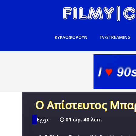
ΚΥΚΛΟΦΟΡΟΥΝ
TV/STREAMING
Ο Απίστευτος Μπα
Εγχρ.
01 ωρ. 40 λεπ.