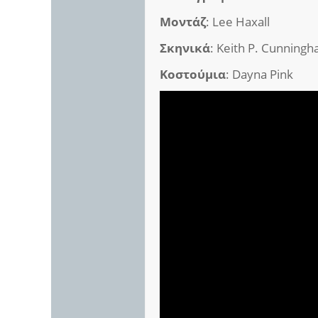
Μοντάζ
: Lee Haxall
Σκηνικά
: Keith P. Cunning
Κοστούμια
: Dayna Pink