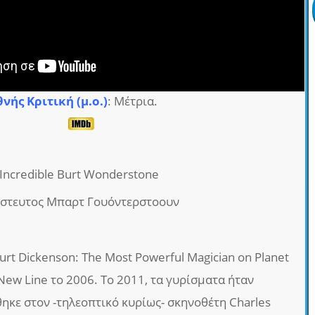
θνής Κριτική (μ.ο.)
: Μέτρια.
 Incredible Burt Wonderstone
ίστευτος Μπαρτ Γουόντερστοουν
Burt Dickenson: The Most Powerful Magician on Planet
 New Line το 2006. Το 2011, τα γυρίσματα ήταν
θηκε στον -τηλεοπτικό κυρίως- σκηνοθέτη Charles