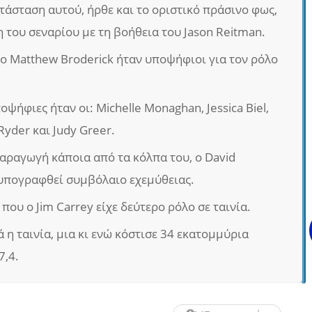
τάσταση αυτού, ήρθε και το οριστικό πράσινο φως,
 του σεναρίου με τη βοήθεια του Jason Reitman.
 ο Matthew Broderick ήταν υποψήφιοι για τον ρόλο
ποψήφιες ήταν οι: Michelle Monaghan, Jessica Biel,
Ryder και Judy Greer.
παραγωγή κάποια από τα κόλπα του, ο David
 υπογραφθεί συμβόλαιο εχεμύθειας.
ου ο Jim Carrey είχε δεύτερο ρόλο σε ταινία.
 η ταινία, μια κι ενώ κόστισε 34 εκατομμύρια
7,4.