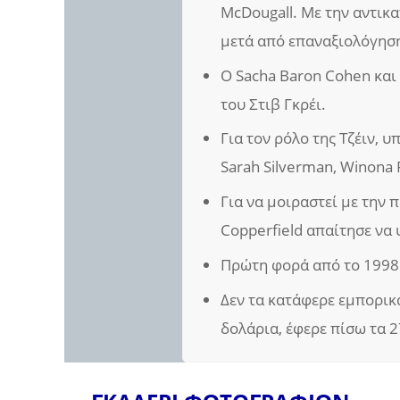
McDougall. Με την αντικα
μετά από επαναξιολόγηση
Ο Sacha Baron Cohen και
του Στιβ Γκρέι.
Για τον ρόλο της Τζέιν, υ
Sarah Silverman, Winona 
Για να μοιραστεί με την 
Copperfield απαίτησε να
Πρώτη φορά από το 1998 π
Δεν τα κατάφερε εμπορικά
δολάρια, έφερε πίσω τα 2