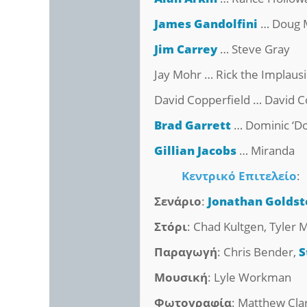
James Gandolfini
… Doug 
Jim Carrey
… Steve Gray
Jay Mohr … Rick the Implausi
David Copperfield … David C
Brad Garrett
… Dominic ‘D
Gillian Jacobs
… Miranda
Κεντρικό Επιτελείο
:
Σενάριο
:
Jonathan Goldst
Στόρι
: Chad Kultgen, Tyler M
Παραγωγή
: Chris Bender,
S
Μουσική
: Lyle Workman
Φωτογραφία
: Matthew Cla