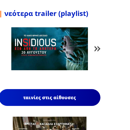
|
νεότερα trailer (playlist)
1
/
84
ταινίες στις αίθουσες