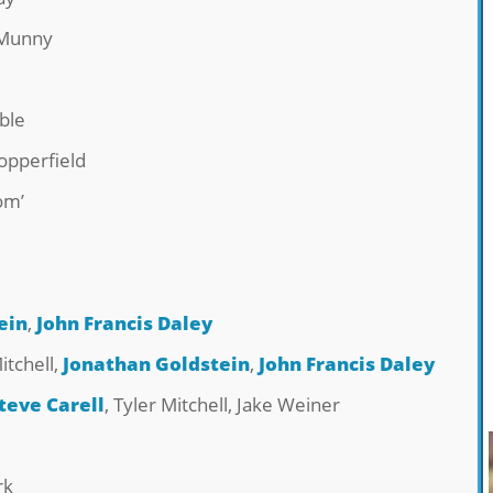
Munny
ble
opperfield
om’
ein
,
John Francis Daley
itchell,
Jonathan Goldstein
,
John Francis Daley
teve Carell
, Tyler Mitchell, Jake Weiner
rk