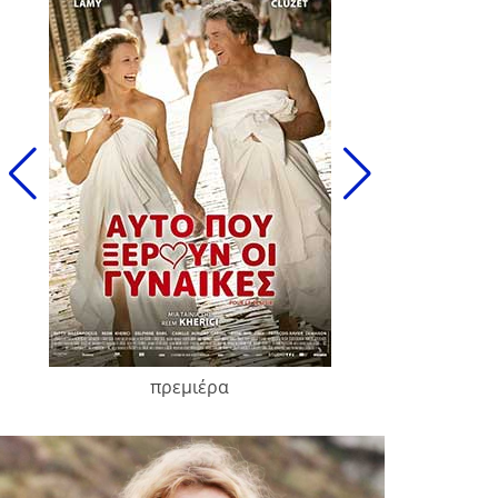
πρεμιέρα
François