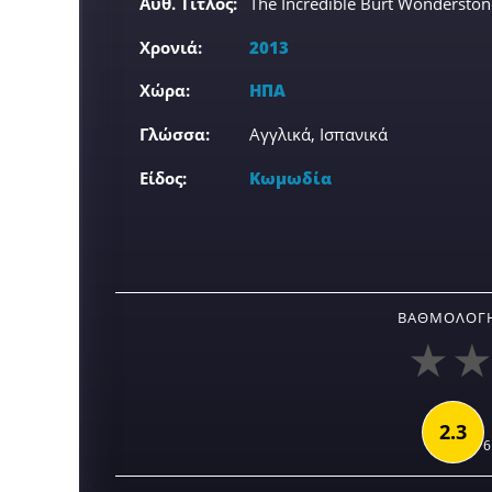
Αυθ. Τίτλος:
The Incredible Burt Wonderston
Χρονιά:
2013
Χώρα:
ΗΠΑ
Γλώσσα:
Αγγλικά, Ισπανικά
Είδος:
Κωμωδία
ΒΑΘΜΟΛΟΓΉ
2.3
6