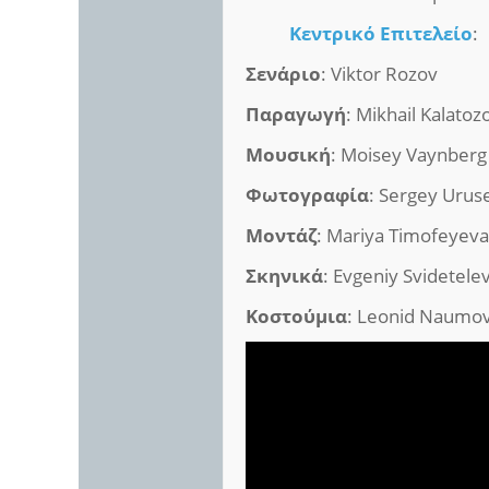
Κεντρικό Επιτελείο
:
Σενάριο
: Viktor Rozov
Παραγωγή
: Mikhail Kalatoz
Μουσική
: Moisey Vaynberg
Φωτογραφία
: Sergey Urus
Μοντάζ
: Mariya Timofeyev
Σκηνικά
: Evgeniy Svidetele
Κοστούμια
: Leonid Naumo