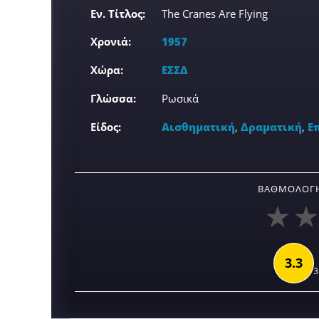
Εν. Τίτλος:
The Cranes Are Flying
Χρονιά:
1957
Χώρα:
ΕΣΣΔ
Γλώσσα:
Ρωσικά
Είδος:
Αισθηματική
,
Δραματική
,
Ε
ΒΑΘΜΟΛΟΓΉ
3.3
3