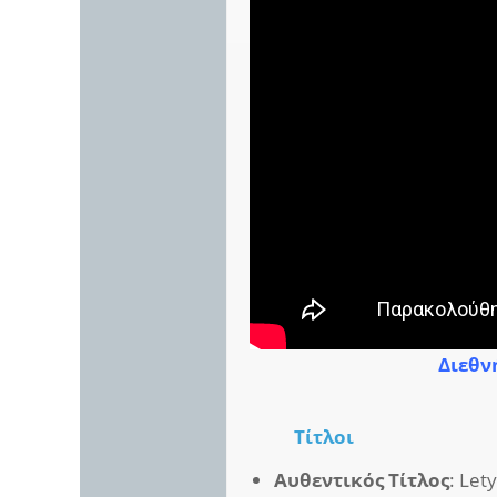
Διεθνή
Τίτλοι
Αυθεντικός Τίτλος
: Let