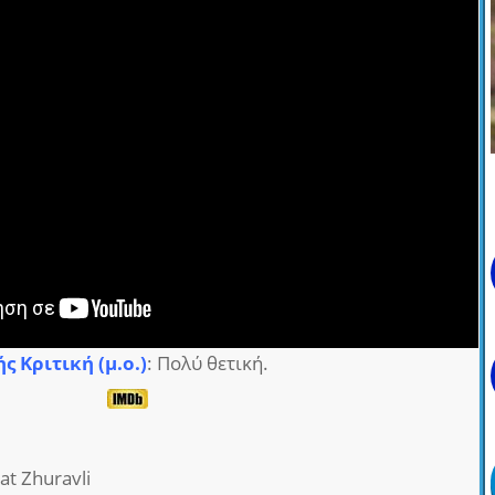
ς Κριτική (μ.ο.)
: Πολύ θετική.
yat Zhuravli