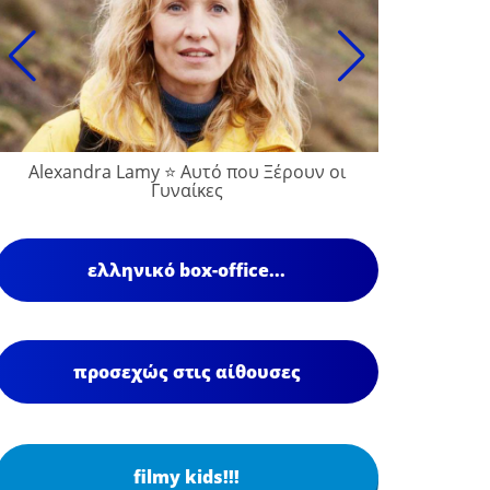
Alexandra Lamy ⭐ Αυτό που Ξέρουν οι
Γυναίκες
ελληνικό box-office...
προσεχώς στις αίθουσες
filmy kids!!!