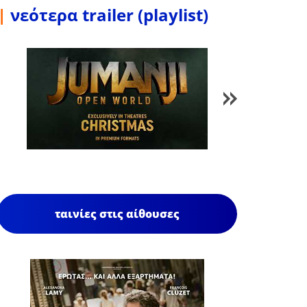
|
νεότερα trailer (playlist)
1
/
85
ταινίες στις αίθουσες