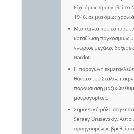
Είχε όμως προηγηθεί το 
1946, σε μια όμως χρονι
Μια ταινία που έσπασε τ
καταξίωση παγκοσμίως με 
γνώρισε μεγάλες δόξες εκε
Bardot.
Η παραγωγή εκμεταλλεύτη
θάνατο του Στάλιν, παίρ
παρουσίαση μαζικών θυμ
μαυραγορίτες.
Σημαντικό ρόλο στην επιτ
Sergey Urusevskiy. Αυτό 
προηγουμένως βρεθεί στο