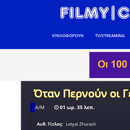
ΚΥΚΛΟΦΟΡΟΥΝ
TV/STREAMING
Όταν Περνούν οι Γ
Α/Μ
01 ωρ. 35 λεπ.
Αυθ. Τίτλος:
Letyat Zhuravli