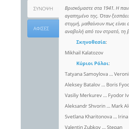
Βρισκόμαστε στα 1941. Η παν
ΣΥΝΟΨΗ
αγαπημένο της. Όταν ξεσπάει 
στιγμή, μαθαίνουν πως είναι 
ΑΦΙΣΕΣ
αναβολή από τον στρατό, τη β
Σκηνοθεσία
:
Mikhail Kalatozov
Κύριοι Ρόλοι
:
Tatyana Samoylova … Veroni
Aleksey Batalov … Boris Fyo
Vasiliy Merkurev … Fyodor I
Aleksandr Shvorin … Mark A
Svetlana Kharitonova … Irin
Valentin Zubkov … Stepan