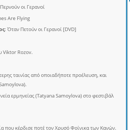
 Περνούν οι Γερανοί
nes Are Flying
ος
: Όταν Πετούν οι Γερανοί [DVD]
 Viktor Rozov.
τερης ταινίας από οποιαδήποτε προέλευση, και
 Samoylova).
νεία ερμηνείας (Tatyana Samoylova) στο φεστιβάλ
ία που κέρδισε ποτέ τον Χρυσό Φοίνικα των Κανών.