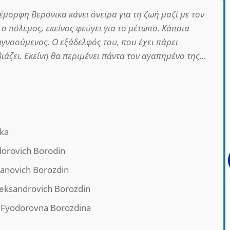
έμορφη Βερόνικα κάνει όνειρα για τη ζωή μαζί με τον
ο πόλεμος, εκείνος φεύγει για το μέτωπο. Κάποια
αγνοούμενος. Ο εξάδελφός του, που έχει πάρει
ιάζει. Εκείνη θα περιμένει πάντα τον αγαπημένο της…
ka
dorovich Borodin
vanovich Borozdin
leksandrovich Borozdin
a Fyodorovna Borozdina